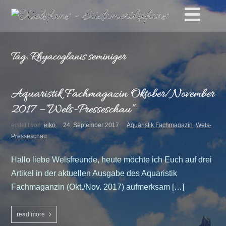
Tag: Rhyacoglanis seminiger
Aquaristik Fachmagazin Oktober/November
2017 – “Wels-Presseschau”
erstellt von
elko
24. September 2017
Aquaristik Fachmagazin
,
Wels-
Presseschau
Hallo liebe Welsfreunde, heute möchte ich Euch auf drei
Artikel in der aktuellen Ausgabe des Aquaristik
Fachmaganzin (Okt./Nov. 2017) aufmerksam […]
read more