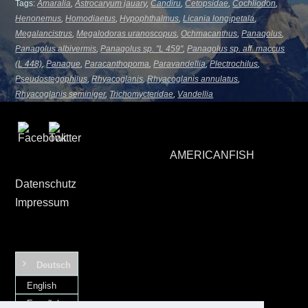
Tags:
Amaralia
,
Astrocaryum jauary
,
Candiru
,
Cetopsidae
,
Cochliodon
,
Henonemus
,
Homodiaetus
,
Hypophthalmus
,
Licania longipetala
,
Megalancistrus
,
Megalodoras uranoscopus
,
Ochmacanthus
,
Panaqolus
,
Panaqolus albivermis
,
Panaqolus sp. "L 459"
,
Panaqolus sp. aff. maccus
(L 448)
,
Panaque
,
Paracanthopoma
,
Paravandellia
,
Plectrochilus
,
Pseudostegophilus
,
Rhyacoglanis
,
Rhyacoglanis annulatus
,
Rhyacoglanis seminiger
,
Trichomycteridae
,
Vandellia
AMERICANFISH
Datenschutz
Impressum
Deutsch
English
Español