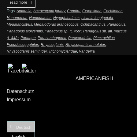
read more
Tags:
Amaralia
,
Astrocaryum jauary
,
Candiru
,
Cetopsidae
,
Cochliodon
,
Henonemus
,
Homodiaetus
,
Hypophthalmus
,
Licania longipetala
,
Megalancistrus
,
Megalodoras uranoscopus
,
Ochmacanthus
,
Panaqolus
,
Panaqolus albivermis
,
Panaqolus sp. "L 459"
,
Panaqolus sp. aff. maccus
(L 448)
,
Panaque
,
Paracanthopoma
,
Paravandellia
,
Plectrochilus
,
Pseudostegophilus
,
Rhyacoglanis
,
Rhyacoglanis annulatus
,
Rhyacoglanis seminiger
,
Trichomycteridae
,
Vandellia
AMERICANFISH
Datenschutz
Impressum
Deutsch
English