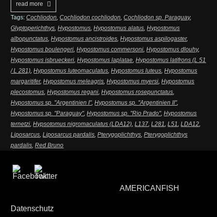
read more
Tags:
Cochliodon
,
Cochliodon cochliodon
,
Cochliodon sp. Paraguay
,
Glyptoperichthys
,
Hypostomus
,
Hypostomus alatus
,
Hypostomus
albopunctatus
,
Hypostomus ancistroides
,
Hypostomus aspilogaster
,
Hypostomus boulengeri
,
Hypostomus commersoni
,
Hypostomus dlouhy
,
Hypostomus isbrueckeri
,
Hypostomus laplatae
,
Hypostomus latifrons (L 51
/ L 281)
,
Hypostomus luteomaculatus
,
Hypostomus luteus
,
Hypostomus
margaritifer
,
Hypostomus meleagris
,
Hypostomus myersi
,
Hypostomus
plecostomus
,
Hypostomus regani
,
Hypostomus rosepunctatus
,
Hypostomus sp. "Argentinien I"
,
Hypostomus sp. "Argentinien II"
,
Hypostomus sp. "Paraguay"
,
Hypostomus sp. "Rio Prado"
,
Hypostomus
ternetzi
,
Hypsotomus nigromaculatus (LDA12)
,
L137
,
L281
,
L51
,
LDA12
,
Liposarcus
,
Liposarcus pardalis
,
Pterygoplichthys
,
Pterygoplichthys
pardalis
,
Red Bruno
AMERICANFISH
Datenschutz