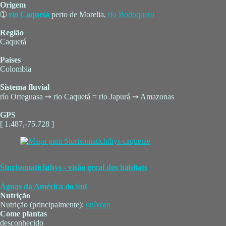
Origem
➀
río Caquetá
perto de Morelia,
río Bodoquero
Região
Caquetá
Países
Colombia
Sistema fluvial
río Orteguasa ➙ rio Caquetá = rio Japurá ➙ Amazonas
GPS
[ 1.487,-75.728 ]
Sturisomatichthys - visão geral dos habitats
Águas da América do Sul
Nutrição
Nutrição (principalmente):
onívoro
Come plantas
desconhecido