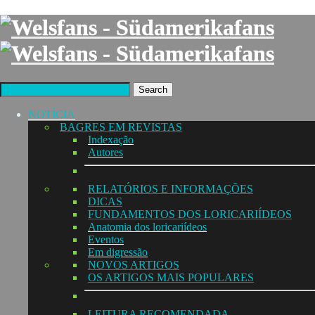
Search
NOTÍCIA
BAGRES EM REVISTAS
Indexação
Autores
RELATÓRIOS E INFORMAÇÕES
DICAS
FUNDAMENTOS DOS LORICARIÍDEOS
Anatomia dos loricariídeos
Eventos
Em digressão
NOVOS ARTIGOS
OS ARTIGOS MAIS POPULARES
LEITURA RECOMENDADA