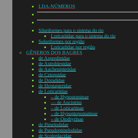
LDA-NÚMEROS
Siluriformes para o sistema do rio
Loricariidae para o sistema do rio
Suluriformes por região
Loricariidae por região
GÊNEROS DOS BAGRES
de Aspredinidae
de Astroblepidae
de Auchenipteridae
de Cetopsidae
de Doradidae
de Heptapteridae
de Loricariidae
– de Hypostominae
— de Ancistrini
– de Loricariinae
– de Hypoptopomatinae
– de Otothyrinae
de Pimelodidae
de Pseudopimelodidae
de Scoloplacidae