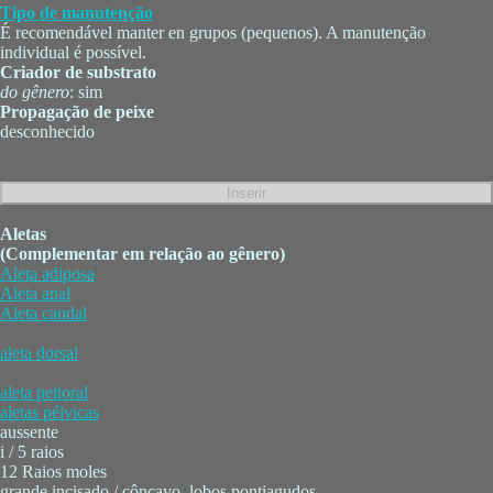
Tipo de manutenção
É recomendável manter en grupos (pequenos). A manutenção
individual é possível.
Criador de substrato
do gênero
: sim
Propagação de peixe
desconhecido
Aletas
(Complementar em relação ao gênero)
Aleta adiposa
Aleta anal
Aleta caudal
aleta dorsal
aleta peitoral
aletas pélvicas
aussente
i / 5 raios
12 Raios moles
grande incisado / côncavo, lobos pontiagudos