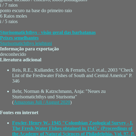
i / 7 raios
ponto escuro na base do primeiro raio
6 Raios moles
i / 5 raios
Sturisomatichthys - visão geral das barbatanas
Peixes semelhantes
Sturisomatichthys leightoni
Informação para exportação
desconhecido
Literatura adicional
Reis, R.E., Kullander, S.O. & Ferraris, C.J. et.al., 2003 "Check
List of the Freshwater Fishes of South and Central America" P.
346
Behr, Norman & Katzschmann, Anja: "Neues zu
Sturisomatichthys und Sturisoma"
(
Amazonas Juli / August 2020
)
Fontes em internet
Fowler, Henry W., 1945 "Colombian Zoological Survey - I.
The Fresh-Water Fishes obtained in 1945" (Proceedings of
the Academy of Natural Sciences of Philadelphia, Vol. 97, P.