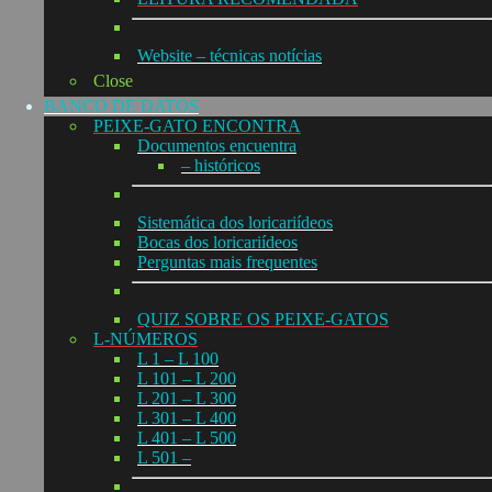
Website – técnicas notícias
Close
BANCO DE DATOS
PEIXE-GATO ENCONTRA
Documentos encuentra
– históricos
Sistemática dos loricariídeos
Bocas dos loricariídeos
Perguntas mais frequentes
QUIZ SOBRE OS PEIXE-GATOS
L-NÚMEROS
L 1 – L 100
L 101 – L 200
L 201 – L 300
L 301 – L 400
L 401 – L 500
L 501 –