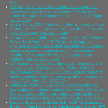
126)
Isbrücker, I.J.H., 1980 "Classification and catalogue of the
mailed Loricariidae (Pisces, Siluriformes)" (Verslagen en
technische Gegevens. Instituut voor Taxonomische Zoölogie,
No. 22, P. 92)
Ferraris, C.J. jr., 2007 "Checklist of catfishes, recent and fossil
(Osteichthyes: Siluriformes), and catalogue of siluriform primary
types (I)" (Zootaxa, Vol. 1418, P. 300)
Covain, R.; Fisch-Muller, S.; Oliveira, C.; Mol, J.H.; Montoya-
Burgos, J.I. & Dray, S., 2016 "Molecular phylogeny of the
highly diversified catfish subfamily Loricariinae (Siluriformes,
Loricariidae) reveals incongruences with morphological
classification" (abstract) (Molecular Phylogenetics and
Evolution, Vol. 94 Pt. B, P. 514)
DoNascimiento, C.; Herrera-Callazos, E.E.; Herrera-R., G.A.;
Ortega-Lara, A.; Villa-Navarro, F.A.; Oviedo, J.S.U. &
Maldonado-Ocampo, J.A., 2017 "Checklist of the freshwater
fishes of Colombia: a Darwin Core alternative to the updating
problem" (ZooKeys, Vol. 708, P. 77)
Londoño-Burbano, A., 2018 "A new species of Sturisoma
(Loricariidae: Loricariinae) from the Madre de Dios River basin,
Peru, with a key to all congeners and comments on the type
series of Sturisoma rostratum" (Journal of Fish Biology, P. 16)
Londoño-Burbano, A. & Reis, R.E., 2019 "A Taxonomic
Revision of Sturisomatichthys Isbrücker and Nijssen, 1979