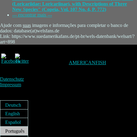
(Loricariidae: Loricariinae), with Descriptions of Three
New Species" (Copeia, Vol. 107 No. 4, P. 772)
--- encontrar mais ---
Ajude com
suas
imagens e informações para completar o banco de
dados: database(at)welsfans.de
Link: https://www.suedamerikafans.de/pt-br/wels-datenbank/welsart/?
art=898
AMERICANFISH
Datenschutz
Impressum
Deutsch
English
Español
Português