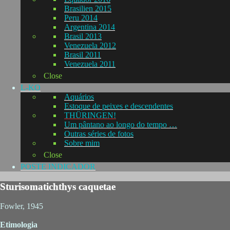
Brasilien 2015
Peru 2014
Argentina 2014
Brasil 2013
Venezuela 2012
Brasil 2011
Venezuela 2011
Close
L-KO
Aquários
Estoque de peixes e descendentes
THÜRINGEN!
Um pântano ao longo do tempo …
Outras séries de fotos
Sobre mim
Close
POSTE INDICADOR
Sturisomatichthys caquetae
Fowler, 1945
Etimologia