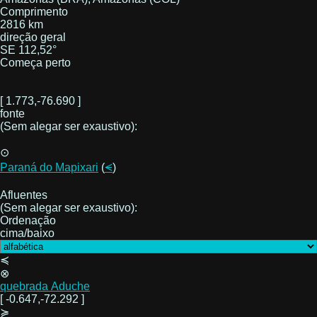
Comprimento
2816 km
direção geral
SE 112,52°
Começa perto
[ 1.773,-76.690 ]
fonte
(Sem alegar ser exaustivo):
⊙
Paraná do Mapixari
(
⪪
)
Afluentes
(Sem alegar ser exaustivo):
Ordenação
cima/baixo
≼
⊗
quebrada Aduche
[ -0.647,-72.292 ]
≽