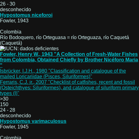
26 - 30
desconhecido
Hypostomus niceforoi
Fowler, 1943
Colombia
Río Bodoquero, río Orteguasa = río Orteguaza, río Caquetá
(Caquetá)
Fowler, Henry W., 1943 "A Collection of Fresh-Water Fishes
from Colombia, Obtained Chiefly by Brother Nicéforo Maria
"
Isbrücker, I.J.H., 1980 "Classification and catalogue of the
mailed Loricariidae (Pisces, Siluriformes)"
Ferraris, C.J. jr., 2007 "Checklist of catfishes, recent and fossil
(Osteichthyes: Siluriformes), and catalogue of siluriform primary
types (I)"
>30
150
24 - 28
desconhecido
Hypostomus varimaculosus
Fowler, 1945
Colombia