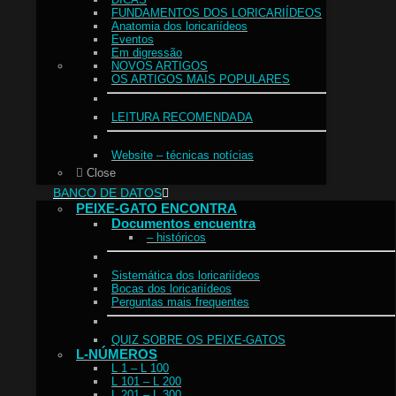
FUNDAMENTOS DOS LORICARIÍDEOS
Anatomia dos loricariídeos
Eventos
Em digressão
NOVOS ARTIGOS
OS ARTIGOS MAIS POPULARES
LEITURA RECOMENDADA
Website – técnicas notícias
Close
BANCO DE DATOS
PEIXE-GATO ENCONTRA
Documentos encuentra
– históricos
Sistemática dos loricariídeos
Bocas dos loricariídeos
Perguntas mais frequentes
QUIZ SOBRE OS PEIXE-GATOS
L-NÚMEROS
L 1 – L 100
L 101 – L 200
L 201 – L 300