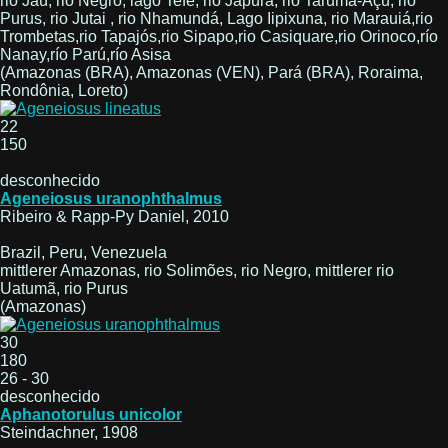
rio Jaú, rio Negro, lago Tefé, rio Japura, rio Tarumã-Açú, rio
Purus, rio Jutai , rio Nhamundá, Lago Iipixuna, rio Marauiá,rio
Trombetas,rio Tapajós,rio Sipapo,rio Casiquare,rio Orinoco,río
Nanay,río Parú,río Asisa
(Amazonas (BRA), Amazonas (VEN), Pará (BRA), Roraima,
Rondônia, Loreto)
22
150
desconhecido
Ageneiosus uranophthalmus
Ribeiro & Rapp-Py Daniel, 2010
Brazil, Peru, Venezuela
mittlerer Amazonas, rio Solimões, rio Negro, mittlerer rio
Uatumã, rio Purus
(Amazonas)
30
180
26 - 30
desconhecido
Aphanotorulus unicolor
Steindachner, 1908