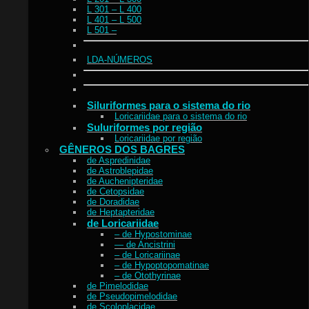
L 301 – L 400
L 401 – L 500
L 501 –
LDA-NÚMEROS
Siluriformes para o sistema do rio
Loricariidae para o sistema do rio
Suluriformes por região
Loricariidae por região
GÊNEROS DOS BAGRES
de Aspredinidae
de Astroblepidae
de Auchenipteridae
de Cetopsidae
de Doradidae
de Heptapteridae
de Loricariidae
– de Hypostominae
— de Ancistrini
– de Loricariinae
– de Hypoptopomatinae
– de Otothyrinae
de Pimelodidae
de Pseudopimelodidae
de Scoloplacidae