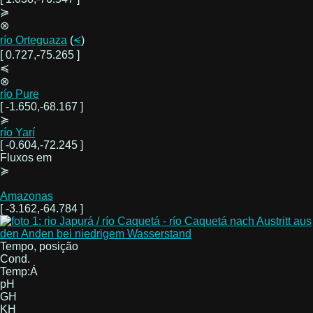
≽
⊗
río Orteguaza
(
⪪
)
[ 0.727,-75.265 ]
≼
⊗
río Pure
[ -1.650,-68.167 ]
≽
río Yarí
[ -0.604,-72.245 ]
Fluxos em
≽
Amazonas
[ -3.162,-64.784 ]
Tempo, posição
Cond.
Temp:Á
pH
GH
KH