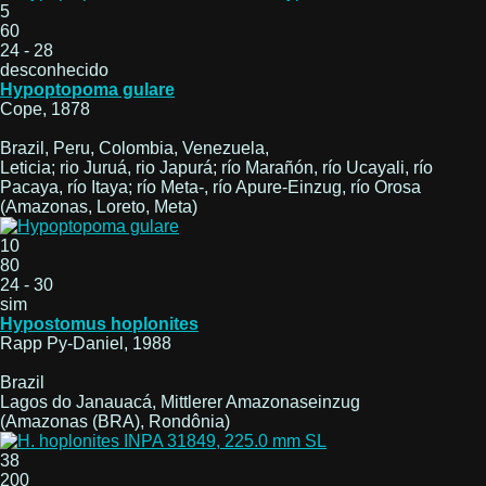
5
60
24 - 28
desconhecido
Hypoptopoma gulare
Cope, 1878
Brazil, Peru, Colombia, Venezuela,
Leticia; rio Juruá, rio Japurá; río Marañón, río Ucayali, río
Pacaya, río Itaya; río Meta-, río Apure-Einzug, río Orosa
(Amazonas, Loreto, Meta)
10
80
24 - 30
sim
Hypostomus hoplonites
Rapp Py-Daniel, 1988
Brazil
Lagos do Janauacá, Mittlerer Amazonaseinzug
(Amazonas (BRA), Rondônia)
38
200