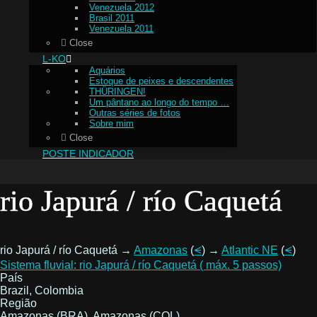
Venezuela 2012
Brasil 2011
Venezuela 2011
Close
L-KO
Aquários
Estoque de peixes e descendentes
THÜRINGEN!
Um pântano ao longo do tempo …
Outras séries de fotos
Sobre mim
Close
POSTE INDICADOR
rio Japurá / río Caquetá
rio Japurá / río Caquetá →
Amazonas
(
⪪
) →
Atlantic NE
(
⪪
)
Sistema fluvial: rio Japurá / río Caquetá ( máx. 5 passos)
País
Brazil, Colombia
Região
Amazonas (BRA), Amazonas (COL)