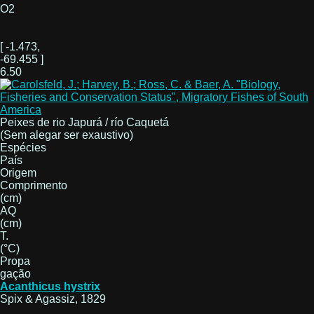
O2
[ -1.473,
-69.455 ]
6.50
Peixes de rio Japurá / río Caquetá
(Sem alegar ser exaustivo)
Espécies
País
Origem
Comprimento
(cm)
AQ
(cm)
T.
(°C)
Propa
gação
Acanthicus hystrix
Spix & Agassiz, 1829