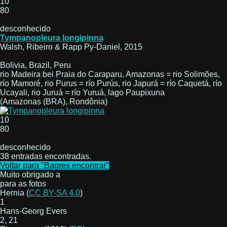
10
80
desconhecido
Tympanopleura longipinna
Walsh, Ribeiro & Rapp Py-Daniel, 2015
Bolivia, Brazil, Peru
rio Madeira bei Praia do Caraparu, Amazonas = rio Solimões,
río Mamoré, rio Purus = río Purús, rio Japurá = río Caquetá, río
Ucayali, rio Juruá = río Yuruá, lago Paupixuna
(Amazonas (BRA), Rondônia)
10
80
desconhecido
38 entradas encontradas.
Voltar para "Bagres encontrar"
Muito obrigado a
para as fotos
Hernia (
CC BY-SA 4.0
)
1
Hans-Georg Evers
2, 21