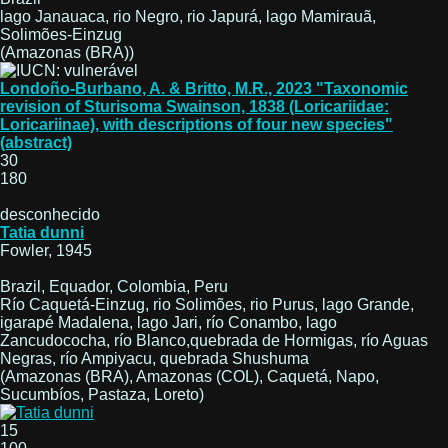
lago Janauaca, rio Negro, rio Japurá, lago Mamirauã,
Solimões-Einzug
(Amazonas (BRA))
Londoño-Burbano, A. & Britto, M.R., 2023 "Taxonomic
revision of Sturisoma Swainson, 1838 (Loricariidae:
Loricariinae), with descriptions of four new species"
(abstract)
30
180
desconhecido
Tatia dunni
Fowler, 1945
Brazil, Equador, Colombia, Peru
Río Caquetá-Einzug, rio Solimões, rio Purus, lago Grande,
igarapé Madalena, lago Jari, río Conambo, lago
Zancudococha, río Blanco,quebrada de Hormigas, río Aguas
Negras, río Ampiyacu, quebrada Shushuma
(Amazonas (BRA), Amazonas (COL), Caquetá, Napo,
Sucumbíos, Pastaza, Loreto)
15