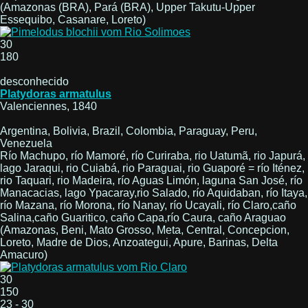
(Amazonas (BRA), Pará (BRA), Upper Takutu-Upper
Essequibo, Casanare, Loreto)
30
180
desconhecido
Platydoras armatulus
Valenciennes, 1840
Argentina, Bolivia, Brazil, Colombia, Paraguay, Peru,
Venezuela
Río Machupo, río Mamoré, río Curiraba, rio Uatumã, rio Japurá,
lago Jaraqui, rio Cuiabá, rio Paraguai, rio Guaporé = río Iténez,
rio Taquari, rio Madeira, río Aguas Limón, laguna San José, río
Manacacias, lago Ypacaray,rio Salado, río Aquidaban, río Itaya,
río Mazana, río Morona, río Nanay, río Ucayali, río Claro,caño
Salina,caño Guaritico, caño Capa,río Caura, caño Araguao
(Amazonas, Beni, Mato Grosso, Meta, Central, Concepcion,
Loreto, Madre de Dios, Anzoategui, Apure, Barinas, Delta
Amacuro)
30
150
23 - 30