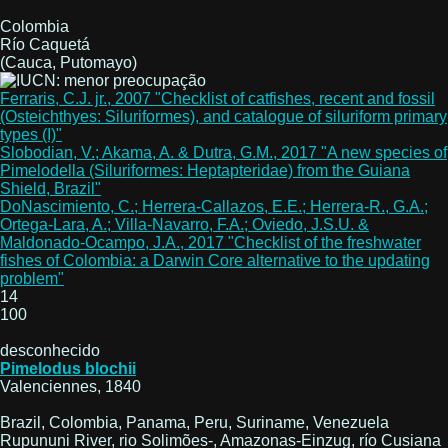
Colombia
Río Caquetá
(Cauca, Putomayo)
Ferraris, C.J. jr., 2007 "Checklist of catfishes, recent and fossil
(Osteichthyes: Siluriformes), and catalogue of siluriform primary
types (I)"
Slobodian, V.; Akama, A. & Dutra, G.M., 2017 "A new species of
Pimelodella (Siluriformes: Heptapteridae) from the Guiana
Shield, Brazil"
DoNascimiento, C.; Herrera-Callazos, E.E.; Herrera-R., G.A.;
Ortega-Lara, A.; Villa-Navarro, F.A.; Oviedo, J.S.U. &
Maldonado-Ocampo, J.A., 2017 "Checklist of the freshwater
fishes of Colombia: a Darwin Core alternative to the updating
problem"
14
100
desconhecido
Pimelodus blochii
Valenciennes, 1840
Brazil, Colombia, Panama, Peru, Suriname, Venezuela
Rupununi River, rio Solimões-, Amazonas-Einzug, río Cusiana