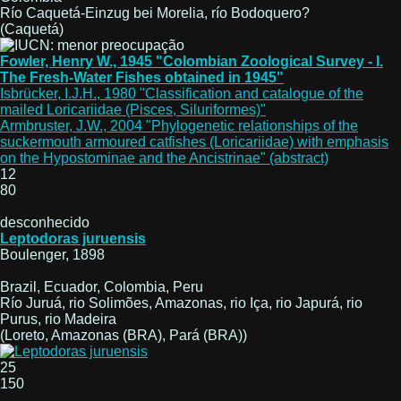
Río Caquetá-Einzug bei Morelia, río Bodoquero?
(Caquetá)
Fowler, Henry W., 1945 "Colombian Zoological Survey - I.
The Fresh-Water Fishes obtained in 1945"
Isbrücker, I.J.H., 1980 "Classification and catalogue of the
mailed Loricariidae (Pisces, Siluriformes)"
Armbruster, J.W., 2004 "Phylogenetic relationships of the
suckermouth armoured catfishes (Loricariidae) with emphasis
on the Hypostominae and the Ancistrinae" (abstract)
12
80
desconhecido
Leptodoras juruensis
Boulenger, 1898
Brazil, Ecuador, Colombia, Peru
Río Juruá, rio Solimões, Amazonas, rio Iça, rio Japurá, rio
Purus, rio Madeira
(Loreto, Amazonas (BRA), Pará (BRA))
25
150