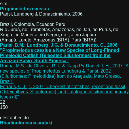
sim
Propimelodus caesius
Parisi, Lundberg & Donascimiento, 2006
Brazil, Colombia, Ecuador, Peru
Rio Juruá, rio Trombetas, Amazonas, rio Jari, rio Purus, rio
Xingu, rio Madeira, rio Negro, rio Iça, rio Japurá
(Amapá, Loreto, Amazonas (BRA), Pará (BRA))
Parisi, B.M.; Lundberg, J.G. & Donascimiento, C., 2006
"Propimelodus caesius a New Species of Long-Finned
Pimelodid Catfish (Teleostei: Siluriformes) from the
Amazon Basin, South America"
Rocha, M.S.; de Oliveira, R.R. & Rapp Py-Daniel, L.H., 2007 "A
new species of Propimelodus Lundberg & Parisi, 2002
(Siluriformes: Pimelodidae) from rio Araguaia, Mato Grosso,
Brazil"
Ferraris, C.J. jr., 2007 "Checklist of catfishes, recent and fossil
(Osteichthyes: Siluriformes), and catalogue of siluriform primary
types (II)"
22
150
desconhecido
Rhadinoloricaria andaki