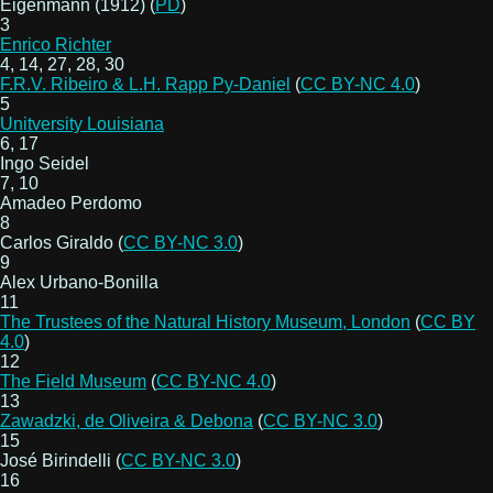
Eigenmann (1912) (
PD
)
3
Enrico Richter
4, 14, 27, 28, 30
F.R.V. Ribeiro & L.H. Rapp Py-Daniel
(
CC BY-NC 4.0
)
5
Unitversity Louisiana
6, 17
Ingo Seidel
7, 10
Amadeo Perdomo
8
Carlos Giraldo (
CC BY-NC 3.0
)
9
Alex Urbano-Bonilla
11
The Trustees of the Natural History Museum, London
(
CC BY
4.0
)
12
The Field Museum
(
CC BY-NC 4.0
)
13
Zawadzki, de Oliveira & Debona
(
CC BY-NC 3.0
)
15
José Birindelli (
CC BY-NC 3.0
)
16