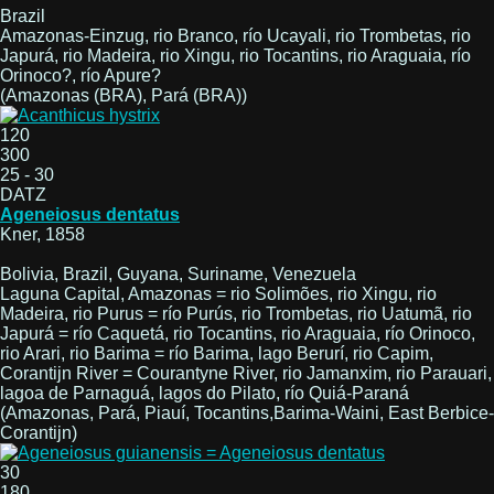
Brazil
Amazonas-Einzug, rio Branco, río Ucayali, rio Trombetas, rio
Japurá, rio Madeira, rio Xingu, rio Tocantins, rio Araguaia, río
Orinoco?, río Apure?
(Amazonas (BRA), Pará (BRA))
120
300
25 - 30
DATZ
Ageneiosus dentatus
Kner, 1858
Bolivia, Brazil, Guyana, Suriname, Venezuela
Laguna Capital, Amazonas = rio Solimões, rio Xingu, rio
Madeira, rio Purus = río Purús, rio Trombetas, rio Uatumã, rio
Japurá = río Caquetá, rio Tocantins, rio Araguaia, río Orinoco,
rio Arari, rio Barima = río Barima, lago Berurí, rio Capim,
Corantijn River = Courantyne River, rio Jamanxim, rio Parauari,
lagoa de Parnaguá, lagos do Pilato, río Quiá-Paraná
(Amazonas, Pará, Piauí, Tocantins,Barima-Waini, East Berbice-
Corantijn)
30
180