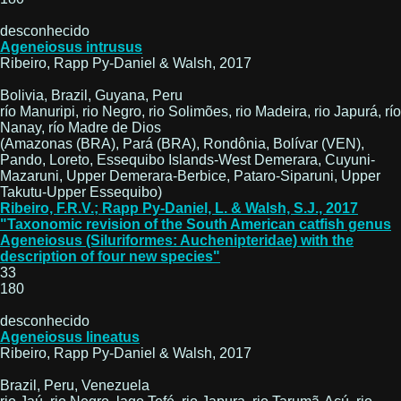
desconhecido
Ageneiosus intrusus
Ribeiro, Rapp Py-Daniel & Walsh, 2017
Bolivia, Brazil, Guyana, Peru
río Manuripi, rio Negro, rio Solimões, rio Madeira, rio Japurá, río
Nanay, río Madre de Dios
(Amazonas (BRA), Pará (BRA), Rondônia, Bolívar (VEN),
Pando, Loreto, Essequibo Islands-West Demerara, Cuyuni-
Mazaruni, Upper Demerara-Berbice, Pataro-Siparuni, Upper
Takutu-Upper Essequibo)
Ribeiro, F.R.V.; Rapp Py-Daniel, L. & Walsh, S.J., 2017
"Taxonomic revision of the South American catfish genus
Ageneiosus (Siluriformes: Auchenipteridae) with the
description of four new species"
33
180
desconhecido
Ageneiosus lineatus
Ribeiro, Rapp Py-Daniel & Walsh, 2017
Brazil, Peru, Venezuela