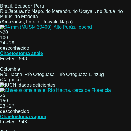
Brazil, Ecuador, Peru
Rio Japura, río Napo, río Maranón, río Ucayali, rio Juruá, río
Purus, rio Madeira
(Amazonas, Loreto, Ucayali, Napo)
>20
100
24 - 28
desconhecido
Chaetostoma anale
Fowler, 1943
Colombia
Río Hacha, Río Orteguasa = río Orteguaza-Einzug
(Caquetá)
25
150
23 - 27
desconhecido
Chaetostoma vagum
Fowler, 1943