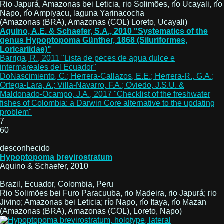
Rio Japurá, Amazonas bei Leticia, rio Solimões, río Ucayali, río
Napo, río Ampiyacu, laguna Yarinacocha
(Amazonas (BRA), Amazonas (COL) Loreto, Ucayali)
Aquino, A.E. & Schaefer, S.A., 2010 "Systematics of the
genus Hypoptopoma Günther, 1868 (Siluriformes,
Loricariidae)"
Barriga, R., 2011 "Lista de peces de agua dulce e
intermareales del Ecuador"
DoNascimiento, C.; Herrera-Callazos, E.E.; Herrera-R., G.A.;
Ortega-Lara, A.; Villa-Navarro, F.A.; Oviedo, J.S.U. &
Maldonado-Ocampo, J.A., 2017 "Checklist of the freshwater
fishes of Colombia: a Darwin Core alternative to the updating
problem"
7
60
desconhecido
Hypoptopoma brevirostratum
Aquino & Schaefer, 2010
Brazil, Ecuador, Colombia, Peru
Rio Solimões bei Furo Paracuuba, rio Madeira, rio Japurá; rio
Jivino; Amazonas bei Leticia; río Napo, río Itaya, río Mazan
(Amazonas (BRA), Amazonas (COL), Loreto, Napo)