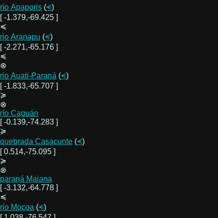
río Apaporis
(
⪪
)
[ -1.379,-69.425 ]
≼
rio Aranapu
(
⪪
)
[ -2.271,-65.176 ]
≼
⊗
rio Auati-Paraná
(
⪪
)
[ -1.833,-65.707 ]
≽
⊗
río Caguán
[ -0.139,-74.283 ]
≽
quebrada Casacunte
(
⪪
)
[ 0.514,-75.095 ]
≽
⊗
paraná Maiana
[ -3.132,-64.778 ]
≼
río Mocoa
(
⪪
)
[ 1.038,-76.547 ]