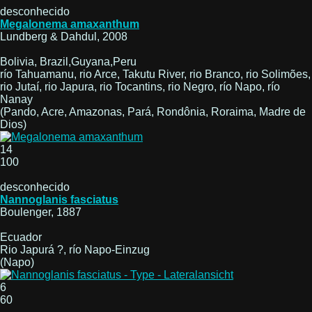
desconhecido
Megalonema amaxanthum
Lundberg & Dahdul, 2008
Bolivia, Brazil,Guyana,Peru
río Tahuamanu, rio Arce, Takutu River, rio Branco, rio Solimões,
rio Jutaí, rio Japura, rio Tocantins, rio Negro, río Napo, río
Nanay
(Pando, Acre, Amazonas, Pará, Rondônia, Roraima, Madre de
Dios)
14
100
desconhecido
Nannoglanis fasciatus
Boulenger, 1887
Ecuador
Rio Japurá ?, río Napo-Einzug
(Napo)
6
60