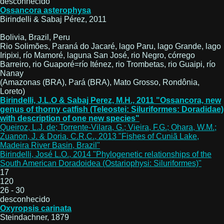
desconhecido
Ossancora asterophysa
Birindelli & Sabaj Pérez, 2011
Bolivia, Brazil, Peru
Rio Solimões, Paraná do Jacaré, lago Paru, lago Grande, lago
Iripixi, río Mamoré, laguna San José, rio Negro, córrego
Barreiro, rio Guaporé=río Iténez, rio Trombetas, rio Guaipi, río
Nanay
(Amazonas (BRA), Pará (BRA), Mato Grosso, Rondônia,
Loreto)
Birindelli, J.L.O & Sabaj Perez, M.H., 2011 "Ossancora, new
genus of thorny catfish (Teleostei: Siluriformes: Doradidae)
with description of one new species"
Queiroz, L.J. de; Torrente-Vilara, G.; Vieira, F.G.; Ohara, W.M.;
Zuanon, J. & Doria, C.R.C., 2013 "Fishes of Cuniã Lake,
Madeira River Basin, Brazil"
Birindelli, José L.O., 2014 "Phylogenetic relationships of the
South American Doradoidea (Ostariophysi: Siluriformes)"
17
120
26 - 30
desconhecido
Oxyropsis carinata
Steindachner, 1879