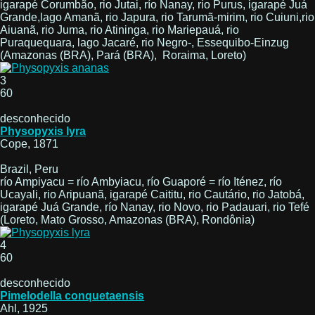
igarapé Corumbão, rio Jutai, río Nanay, rio Purus, igarapé Juá
Grande,lago Amanã, rio Japura, rio Tarumã-mirim, rio Cuiuni,rio
Aiuanã, rio Juma, rio Atininga, rio Mariepauá, rio
Puraquequara, lago Jacaré, rio Negro-, Essequibo-Einzug
(Amazonas (BRA), Pará (BRA), Roraima, Loreto)
3
60
desconhecido
Physopyxis lyra
Cope, 1871
Brazil, Peru
río Ampiyacu = río Ambyiacu, río Guaporé = río Iténez, río
Ucayali, rio Aripuanã, igarapé Caititu, rio Cautário, rio Jatobá,
igarapé Juá Grande, río Nanay, rio Novo, rio Padauari, rio Tefé
(Loreto, Mato Grosso, Amazonas (BRA), Rondônia)
4
60
desconhecido
Pimelodella conquetaensis
Ahl, 1925