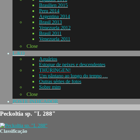
Brasilien 2015
Peru 2014
Argentina 2014
Brasil 2013
Venezuela 2012
Brasil 2011
Venezuela 2011
Close
L-KO
Aquários
Estoque de peixes e descendentes
THÜRINGEN!
Um pântano ao longo do tempo …
Outras séries de fotos
Sobre mim
Close
POSTE INDICADOR
Peckoltia sp. "L 288"
Classificação