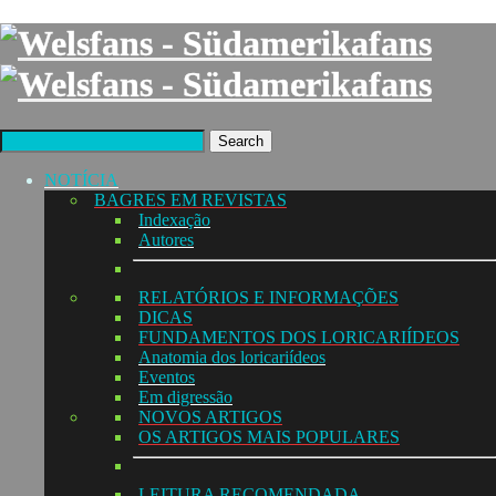
Search
NOTÍCIA
BAGRES EM REVISTAS
Indexação
Autores
RELATÓRIOS E INFORMAÇÕES
DICAS
FUNDAMENTOS DOS LORICARIÍDEOS
Anatomia dos loricariídeos
Eventos
Em digressão
NOVOS ARTIGOS
OS ARTIGOS MAIS POPULARES
LEITURA RECOMENDADA