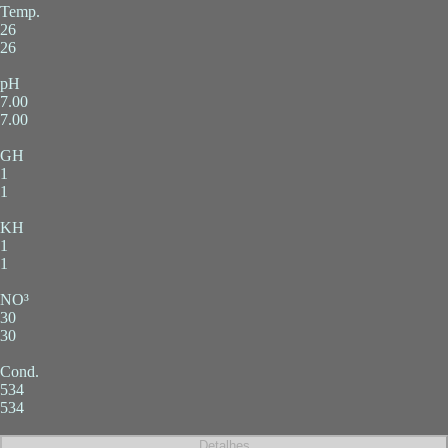
Temp.
26
26
pH
7.00
7.00
GH
1
1
KH
1
1
NO³
30
30
Cond.
534
534