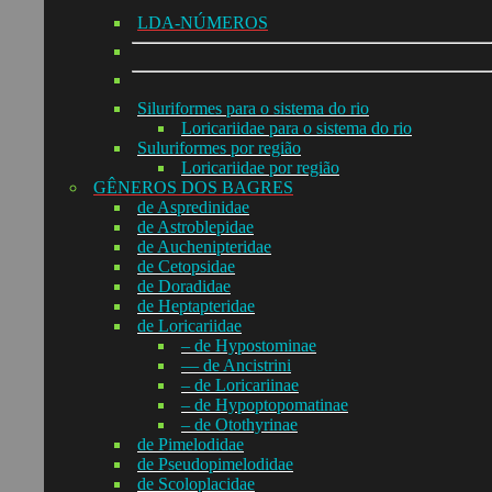
LDA-NÚMEROS
Siluriformes para o sistema do rio
Loricariidae para o sistema do rio
Suluriformes por região
Loricariidae por região
GÊNEROS DOS BAGRES
de Aspredinidae
de Astroblepidae
de Auchenipteridae
de Cetopsidae
de Doradidae
de Heptapteridae
de Loricariidae
– de Hypostominae
— de Ancistrini
– de Loricariinae
– de Hypoptopomatinae
– de Otothyrinae
de Pimelodidae
de Pseudopimelodidae
de Scoloplacidae