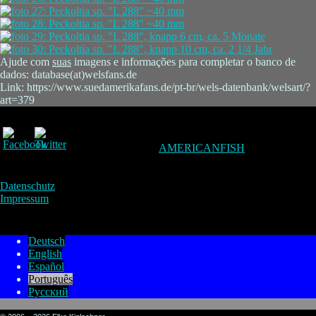
Ajude com
suas
imagens e informações para completar o banco de
dados: database(at)welsfans.de
Link: https://www.suedamerikafans.de/pt-br/wels-datenbank/welsart/?
art=379
AMERICANFISH
Datenschutz
Impressum
Deutsch
English
Español
Português
Русский