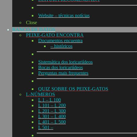
Website – técnicas notícias
Close
BANCO DE DATOS
PEIXE-GATO ENCONTRA
Documentos encuentra
– históricos
Sistemática dos loricariídeos
Bocas dos loricariídeos
Perguntas mais frequentes
QUIZ SOBRE OS PEIXE-GATOS
L-NÚMEROS
L 1 – L 100
L 101 – L 200
L 201 – L 300
L 301 – L 400
L 401 – L 500
L 501 –