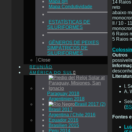
Mapa pH
14 Raios
Mapa Condutividade
reto
abaixo m
monocrom
ESTATÍSTICAS DE
II / 10 - 1
SILURIFORMES
monocrom
6 Raios 
5 Raios 
GÊNEROS DE PEIXES
SIMPÁTRICOS DE
Colossim
SILURIFORMES
Outros
Close
possivel
Informaç
REUNIÃO
desconhe
ÁMÉRICA DO SUL
Literatur
I. 
A. 
Paraguay 2018
Argentinien 2018
Sei
Brasil 2017 (2)
(
BS
Brasil 2017
Argentina / Chile 2016
Fontes e
Equador 2016
Brasilien 2015
Luj
Peru 2014