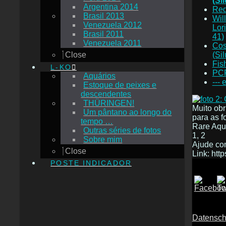
(Si
Argentina 2014
Red
Brasil 2013
Wil
Venezuela 2012
Lor
Brasil 2011
41)
Venezuela 2011
Cos
(Si
Close
Fis
L-KO
PC
Aquários
--- 
Estoque de peixes e
descendentes
THÜRINGEN!
Muito obr
Um pântano ao longo do
para as f
tempo …
Rare Aqu
Outras séries de fotos
1, 2
Sobre mim
Ajude c
Close
Link: htt
POSTE INDICADOR
Datensch