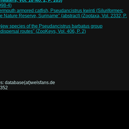
waters, Vol. 18 No. 2, P. 163)
998-4)
kermouth armored catfish, Pseudancistrus kwinti (Siluriformes:
 Nature Reserve, Suriname" (abstract) (Zootaxa, Vol. 2332, P.
4 "New species of the Pseudancistrus barbatus group
dispersal routes" (ZooKeys, Vol. 406, P. 2)
s: database(at)welsfans.de
=352