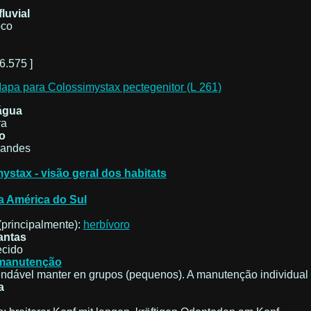
luvial
oco
6.575 ]
água
ra
o
randes
ystax - visão geral dos habitats
 América do Sul
(principalmente):
herbívoro
antas
cido
 manutenção
dável manter en grupos (pequenos). A manutenção individual 
a