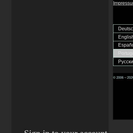
Impress
Deuts
Englis
Españ
Portug
Русск
© 2006 – 2026