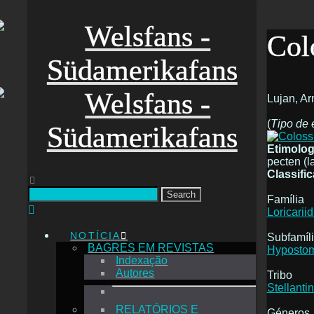
Col
Lujan, Ar
(
Tipo de 
Etimolog
pecten (l
Classifi
Search
Família
Loricarii
NOTÍCIA
Subfamíl
BAGRES EM REVISTAS
Hyposto
Indexação
Autores
Tribo
Stellantin
RELATÓRIOS E
Géneros