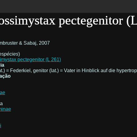
ossimystax pectegenitor (
mbruster & Sabaj, 2007
espécies
)
ia
at.) = Federkiel, genitor (lat.) = Vater in Hinblick auf die hype
cação
dae
ia
minae
i