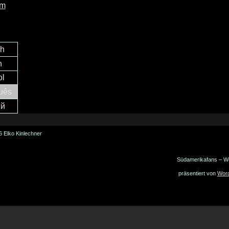
um
ch
h
ol
uês
ий
 Elko Kinlechner
Südamerikafans – W
präsentiert von
Wor