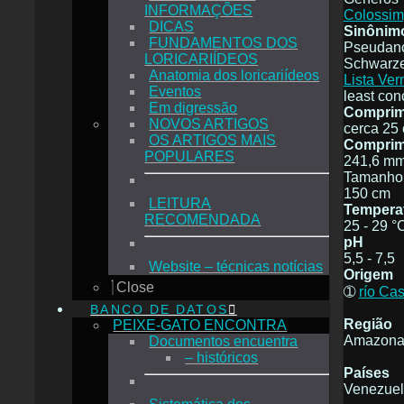
INFORMAÇÕES
Colossim
DICAS
Sinônim
FUNDAMENTOS DOS
Pseudanci
LORICARIÍDEOS
Schwarze
Anatomia dos loricariídeos
Lista Ve
Eventos
least con
Em digressão
Comprime
NOVOS ARTIGOS
cerca 25
OS ARTIGOS MAIS
Comprim
POPULARES
241,6 m
Tamanho 
150 cm
LEITURA
Tempera
RECOMENDADA
25 - 29 °
pH
5,5 - 7,5
Website – técnicas notícias
Origem
Close
➀
río Cas
BANCO DE DATOS
Região
PEIXE-GATO ENCONTRA
Amazona
Documentos encuentra
– históricos
Países
Venezue