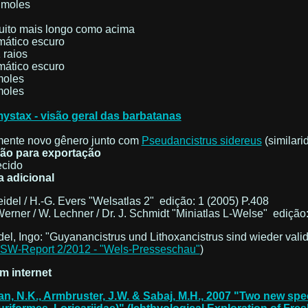
 moles
uito mais longo como acima
ático escuro
1 raios
ático escuro
moles
moles
ystax - visão geral das barbatanas
mente novo gênero junto com
Pseudancistrus sidereus
(similari
ão para exportação
cido
a adicional
Seidel / H.-G. Evers "Welsatlas 2" edição: 1 (2005) P.408
Werner / W. Lechner / Dr. J. Schmidt "Miniatlas L-Welse" edição
del, Ingo: "Guyanancistrus und Lithoxancistrus sind wieder vali
SW-Report 2/2012 - "Wels-Presseschau"
)
m internet
an, N.K., Armbruster, J.W. & Sabaj, M.H., 2007 "Two new sp