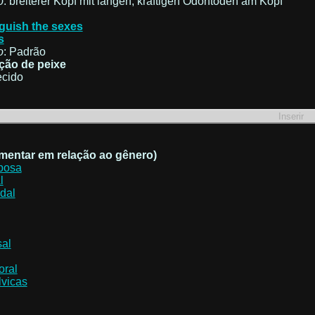
o
: breiterer Kopf mit langen, kräftigen Odontoden am Kopf
nguish the sexes
s
o
: Padrão
ção de peixe
cido
entar em relação ao gênero)
iposa
l
dal
sal
oral
lvicas