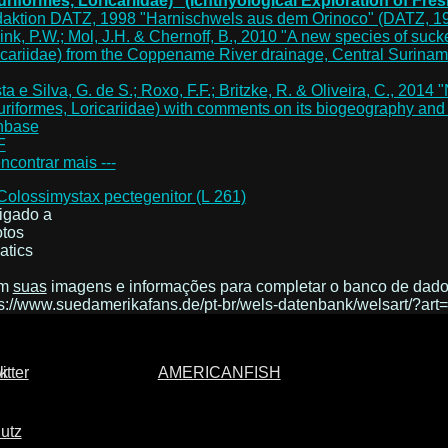
luriformes, Loricariidae)" (Ichthyological Exploration of Fresh
aktion DATZ, 1998 "Harnischwels aus dem Orinoco" (DATZ, 1
link, P.W.; Mol, J.H. & Chernoff, B., 2010 "A new species of suc
icariidae) from the Coppename River drainage, Central Suriname
ta e Silva, G. de S.; Roxo, F.F.; Britzke, R. & Oliveira, C., 201
luriformes, Loricariidae) with comments on its biogeography and 
hbase
F
encontrar mais ---
igado a
otos
atics
om
suas
imagens e informações para completar o banco de dado
ps://www.suedamerikafans.de/pt-br/wels-datenbank/welsart/?art
AMERICANFISH
utz