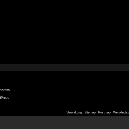
elsfans
dPress
Verwaltung
|
Sitemap
|
Postmap
|
Wels-Index