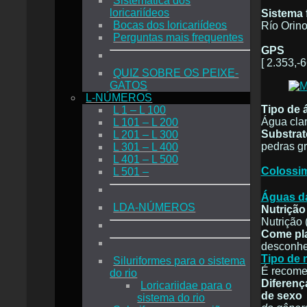
Sistemática dos
loricariídeos
Sistema f
Bocas dos loricariídeos
Río Orin
Perguntas mais frequentes
GPS
[ 2.353,-6
QUIZ SOBRE OS PEIXE-
GATOS
L-NÚMEROS
Tipo de 
L 1 – L 100
Água cla
L 101 – L 200
Substrat
L 201 – L 300
pedras g
L 301 – L 400
L 401 – L 500
Colossim
L 501 –
Águas da
LDA-NÚMEROS
Nutrição
Nutrição 
Come pl
desconhe
Tipo de
Siluriformes para o sistema
É recomen
do rio
Diferenç
Loricariidae para o
de sexo
sistema do rio