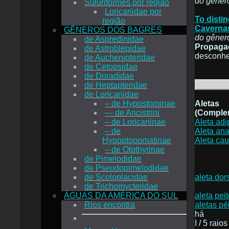
do gêner
Suluriformes por região
Loricariidae por
To disti
região
Caverna
GÊNEROS DOS BAGRES
do gêner
de Aspredinidae
Propaga
de Astroblepidae
desconhe
de Auchenipteridae
de Cetopsidae
de Doradidae
de Heptapteridae
de Loricariidae
Aletas
– de Hypostominae
(Complem
— de Ancistrini
Aleta ad
– de Loricariinae
Aleta ana
– de
Aleta cau
Hypoptopomatinae
– de Otothyrinae
de Pimelodidae
de Pseudopimelodidae
aleta dor
de Scoloplacidae
de Trichomycteridae
aleta peit
ÁGUAS DA AMÉRICA DO SUL
aletas pé
Rios encontra
há
I / 5 raios