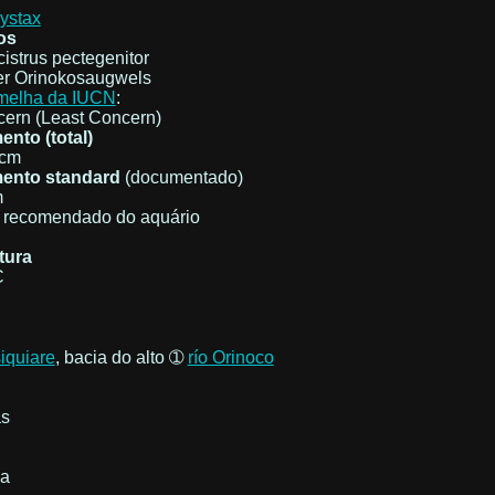
ystax
os
strus pectegenitor
r Orinokosaugwels
rmelha da IUCN
:
cern (Least Concern)
nto (total)
 cm
ento standard
(documentado)
m
recomendado do aquário
tura
C
iquiare
, bacia do alto ➀
río Orinoco
s
la