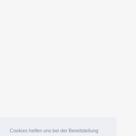
Link: https://www.suedamerikafans.de/pt-br/wels-
datenbank/welsart/?art=307
AMERICANFISH
Datenschutz
Impressum
Deutsch
English
Español
Português
Русский
Cookies helfen uns bei der Bereitstellung