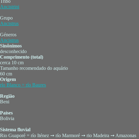
Tribo
Ancistrini
Grupo
Ancistrus
Géneros
Ancistrus
Sinônimos
desconhecido
Comprimento (total)
cerca 10 cm
Tamanho recomendado do aquário
60 cm
Origem
río Blanco = río Baures
Região
Beni
Países
Bolivia
Sistema fluvial
Rio Guaporé = río Iténez ➙ río Marmoré ➙ rio Madeira ➙ Amazonas