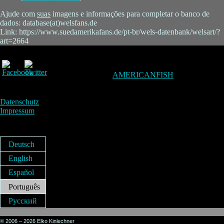
Ajude com
suas
imagens e informações para completar o banco de
dados: database(at)welsfans.de
Link: https://www.suedamerikafans.de/pt-br/wels-datenbank/welsart/?
art=2664
AMERICANFISH
Datenschutz
Impressum
Deutsch
English
Español
Português
Русский
© 2006 – 2026 Elko Kinlechner