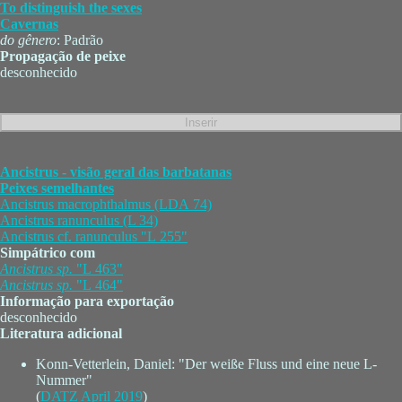
To distinguish the sexes
Cavernas
do gênero
: Padrão
Propagação de peixe
desconhecido
Ancistrus - visão geral das barbatanas
Peixes semelhantes
Ancistrus macrophthalmus (LDA 74)
Ancistrus ranunculus (L 34)
Ancistrus cf. ranunculus "L 255"
Simpátrico com
Ancistrus
sp.
"L 463"
Ancistrus
sp.
"L 464"
Informação para exportação
desconhecido
Literatura adicional
Konn-Vetterlein, Daniel: "Der weiße Fluss und eine neue L-
Nummer"
(
DATZ April 2019
)