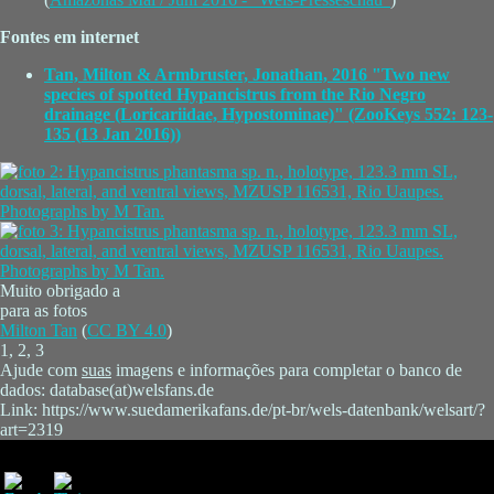
Fontes em internet
Tan, Milton & Armbruster, Jonathan, 2016 "Two new
species of spotted Hypancistrus from the Rio Negro
drainage (Loricariidae, Hypostominae)" (ZooKeys 552: 123-
135 (13 Jan 2016))
Muito obrigado a
para as fotos
Milton Tan
(
CC BY 4.0
)
1, 2, 3
Ajude com
suas
imagens e informações para completar o banco de
dados: database(at)welsfans.de
Link: https://www.suedamerikafans.de/pt-br/wels-datenbank/welsart/?
art=2319