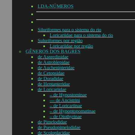
LDA-NÚMEROS
Siluriformes para o sistema do rio
Loricariidae para o sistema do rio
Suluriformes por região
Loricariidae por região
GÊNEROS DOS BAGRES
de Aspredinidae
de Astroblepidae
de Auchenipteridae
de Cetopsidae
de Doradidae
de Heptapteridae
de Loricariidae
– de Hypostominae
— de Ancistrini
– de Loricariinae
– de Hypoptopomatinae
– de Otothyrinae
de Pimelodidae
de Pseudopimelodidae
de Scoloplacidae