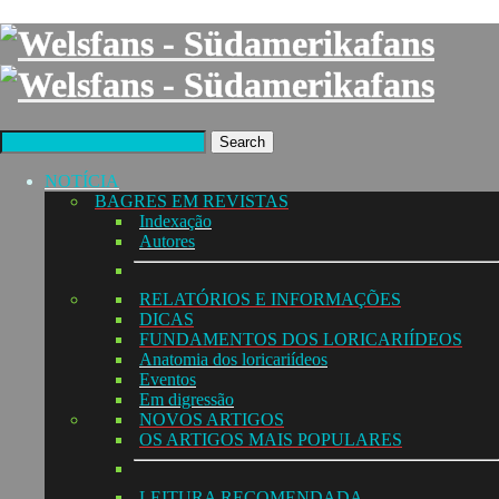
Search
NOTÍCIA
BAGRES EM REVISTAS
Indexação
Autores
RELATÓRIOS E INFORMAÇÕES
DICAS
FUNDAMENTOS DOS LORICARIÍDEOS
Anatomia dos loricariídeos
Eventos
Em digressão
NOVOS ARTIGOS
OS ARTIGOS MAIS POPULARES
LEITURA RECOMENDADA