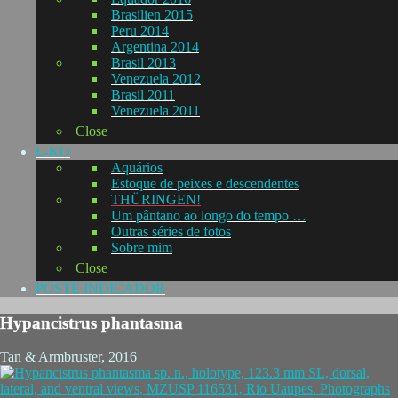
Brasilien 2015
Peru 2014
Argentina 2014
Brasil 2013
Venezuela 2012
Brasil 2011
Venezuela 2011
Close
L-KO
Aquários
Estoque de peixes e descendentes
THÜRINGEN!
Um pântano ao longo do tempo …
Outras séries de fotos
Sobre mim
Close
POSTE INDICADOR
Hypancistrus phantasma
Tan & Armbruster, 2016