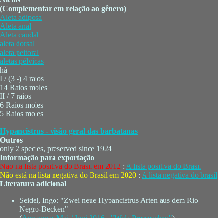
(Complementar em relação ao gênero)
Aleta adiposa
Aleta anal
Aleta caudal
aleta dorsal
aleta peitoral
aletas pélvicas
há
I / (3 -) 4 raios
14 Raios moles
II / 7 raios
6 Raios moles
5 Raios moles
Hypancistrus - visão geral das barbatanas
Outros
only 2 species, preserved since 1924
Informação para exportação
Não na lista positiva do Brasil em 2012
:
A lista positiva do Brasil
Não está na lista negativa do Brasil em 2020
:
A lista negativa do brasil
Literatura adicional
Seidel, Ingo: "Zwei neue Hypancistrus Arten aus dem Rio
Negro-Becken"
(
Amazonas Mai / Juni 2016 - "Wels-Presseschau"
)