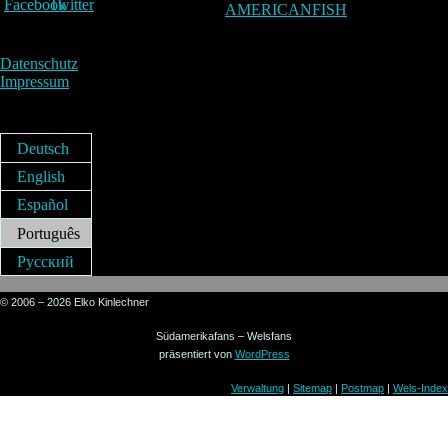
AMERICANFISH
Datenschutz
Impressum
Deutsch
English
Español
Português
Русский
© 2006 – 2026 Elko Kinlechner
Südamerikafans – Welsfans
präsentiert von
WordPress
Verwaltung
|
Sitemap
|
Postmap
|
Wels-Index
Sign in to your account