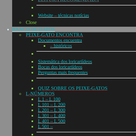
Website – técnicas notícias
Close
BANCO DE DATOS
PEIXE-GATO ENCONTRA
Documentos encuentra
– históricos
Sistemática dos loricariídeos
Bocas dos loricariídeos
Perguntas mais frequentes
QUIZ SOBRE OS PEIXE-GATOS
L-NÚMEROS
L 1 – L 100
L 101 – L 200
L 201 – L 300
L 301 – L 400
L 401 – L 500
L 501 –