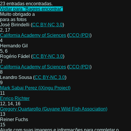
23 entradas encontradas.
Voltar para "Bagres encontrar"
Muito obrigado a
para as fotos
José Birindelli (
CC BY-NC 3.0
)
2, 17
California Academy of Sciences
(
CCO (PD)
)
4
Hernando Gil
5, 6
Rogério Fádel (
CC BY-NC 3.0
)
7
California Academy of Sciences
(
CCO (PD)
)
8
Leandro Sousa (
CC BY-NC 3.0
)
9
Mark Sabaj Perez (iXingu Project)
11
Enrico Richter
12, 14, 16
Gregory Quartarollo (Guyane Wild Fish Association)
13
Reiner Fuchs
15
Ajude com
suas
imagens e informações para completar o