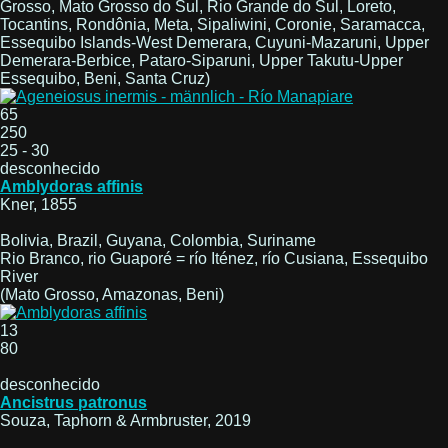
Grosso, Mato Grosso do Sul, Rio Grande do Sul, Loreto,
Tocantins, Rondônia, Meta, Sipaliwini, Coronie, Saramacca,
Essequibo Islands-West Demerara, Cuyuni-Mazaruni, Upper
Demerara-Berbice, Pataro-Siparuni, Upper Takutu-Upper
Essequibo, Beni, Santa Cruz)
65
250
25 - 30
desconhecido
Amblydoras affinis
Kner, 1855
Bolivia, Brazil, Guyana, Colombia, Suriname
Rio Branco, rio Guaporé = río Iténez, río Cusiana, Essequibo
River
(Mato Grosso, Amazonas, Beni)
13
80
desconhecido
Ancistrus patronus
Souza, Taphorn & Armbruster, 2019