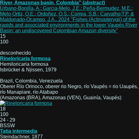
River, Amazonas basin, Colombia" (abstract)
Urbano-Bonilla, A.; Garcia-Melo, J.E.; Peña-Bermudez, M.E.;
Melo-Ortiz, O.E.; Ordoñez, O.S.; Correa, S.B.; Carvalho;T.P. &
Maldonado-Ocampo, J.A., 2024 "Fishes (Actinopterygii) of the
rapids and associated environments in the lower Vaupés River
Basin: an undiscovered Colombian Amazon diversity"
15
100
desconhecido
Rineloricaria formosa
Hemiloricaria formosa
Isbrücker & Njissen, 1979
Brazil, Colombia, Venezuela
Oberer Río Orinoco, oberer rio Negro, río Vaupés = rio Uaupés,
río Manapiare, río Atabapo
(Amazonas (BRA), Amazonas (VEN), Guainía, Vaupés)
18
100
24 - 29
BSSW
Tatia intermedia
Steindachner, 1877