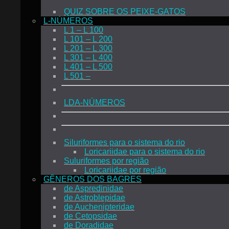
QUIZ SOBRE OS PEIXE-GATOS
L-NÚMEROS
L 1 – L 100
L 101 – L 200
L 201 – L 300
L 301 – L 400
L 401 – L 500
L 501 –
LDA-NÚMEROS
Siluriformes para o sistema do rio
Loricariidae para o sistema do rio
Suluriformes por região
Loricariidae por região
GÊNEROS DOS BAGRES
de Aspredinidae
de Astroblepidae
de Auchenipteridae
de Cetopsidae
de Doradidae