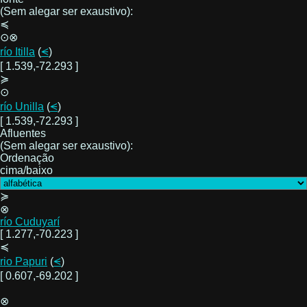
(Sem alegar ser exaustivo):
≼
⊙⊗
río Itilla
(
⪪
)
[ 1.539,-72.293 ]
≽
⊙
río Unilla
(
⪪
)
[ 1.539,-72.293 ]
Afluentes
(Sem alegar ser exaustivo):
Ordenação
cima/baixo
≽
⊗
río Cuduyarí
[ 1.277,-70.223 ]
≼
rio Papuri
(
⪪
)
[ 0.607,-69.202 ]
⊗