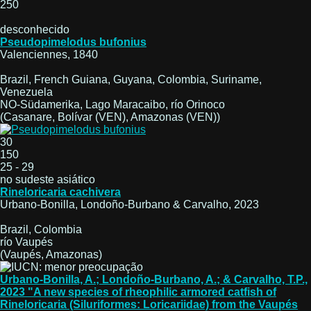
250
desconhecido
Pseudopimelodus bufonius
Valenciennes, 1840
Brazil, French Guiana, Guyana, Colombia, Suriname,
Venezuela
NO-Südamerika, Lago Maracaibo, río Orinoco
(Casanare, Bolívar (VEN), Amazonas (VEN))
30
150
25 - 29
no sudeste asiático
Rineloricaria cachivera
Urbano-Bonilla, Londoño-Burbano & Carvalho, 2023
Brazil, Colombia
río Vaupés
(Vaupés, Amazonas)
Urbano-Bonilla, A.; Londoño-Burbano, A.; & Carvalho, T.P.,
2023 "A new species of rheophilic armored catfish of
Rineloricaria (Siluriformes: Loricariidae) from the Vaupés