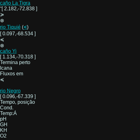
caño La Tigra
˜[ 2.182,-72.838 ]
≽
⊗
rio Tiquié
(
⪪
)
[ 0.097,-68.534 ]
≼
⊗
caño Yi
[ 1.134,-70.318 ]
Termina perto
Icana
Fluxos em
≼
rio Negro
[ 0.096,-67.339 ]
Tempo, posição
Cond.
Temp:Á
pH
GH
KH
O2