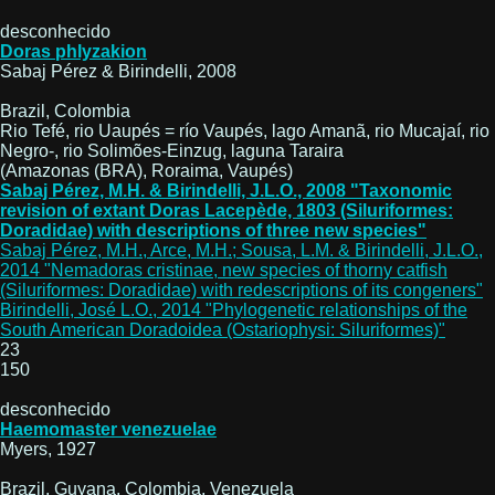
desconhecido
Doras phlyzakion
Sabaj Pérez & Birindelli, 2008
Brazil, Colombia
Rio Tefé, rio Uaupés = río Vaupés, lago Amanã, rio Mucajaí, rio
Negro-, rio Solimões-Einzug, laguna Taraira
(Amazonas (BRA), Roraima, Vaupés)
Sabaj Pérez, M.H. & Birindelli, J.L.O., 2008 "Taxonomic
revision of extant Doras Lacepède, 1803 (Siluriformes:
Doradidae) with descriptions of three new species"
Sabaj Pérez, M.H., Arce, M.H.; Sousa, L.M. & Birindelli, J.L.O.,
2014 "Nemadoras cristinae, new species of thorny catfish
(Siluriformes: Doradidae) with redescriptions of its congeners"
Birindelli, José L.O., 2014 "Phylogenetic relationships of the
South American Doradoidea (Ostariophysi: Siluriformes)"
23
150
desconhecido
Haemomaster venezuelae
Myers, 1927
Brazil, Guyana, Colombia, Venezuela