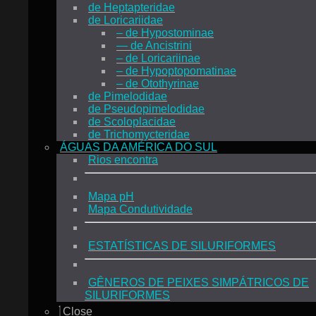
de Heptapteridae
de Loricariidae
– de Hypostominae
— de Ancistrini
– de Loricariinae
– de Hypoptopomatinae
– de Otothyrinae
de Pimelodidae
de Pseudopimelodidae
de Scoloplacidae
de Trichomycteridae
ÁGUAS DA AMÉRICA DO SUL
Rios encontra
Mapa pH
Mapa Condutividade
ESTATÍSTICAS DE SILURIFORMES
GÊNEROS DE PEIXES SIMPÁTRICOS DE
SILURIFORMES
Close