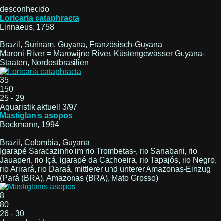
desconhecido
Loricaria cataphracta
Linnaeus, 1758
Brazil, Surinam, Guyana, Französisch-Guyana
Maroni River = Marowijne River, Küstengewässer Guyana-
Staaten, Nordostbrasilien
35
150
25 - 29
Aquaristik aktuell 3/97
Mastiglanis asopos
Bockmann, 1994
Brazil, Colombia, Guyana
Igarapé Saracazinho im rio Trombetas-, rio Sanabani, rio
Jauaperi, rio Içá, igarapé da Cachoeira, rio Tapajós, rio Negro,
rio Arirará, rio Daraá, mittlerer und unterer Amazonas-Einzug
(Pará (BRA), Amazonas (BRA), Mato Grosso)
8
80
26 - 30