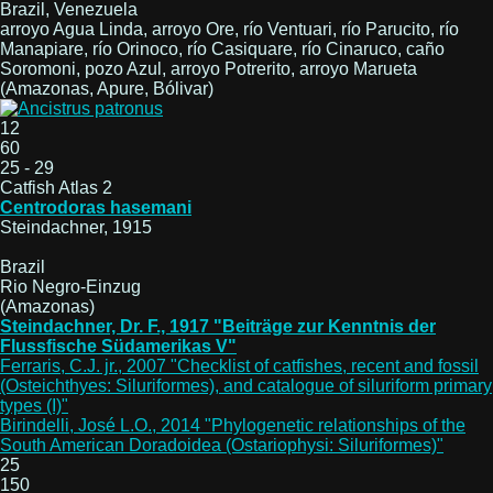
Brazil, Venezuela
arroyo Agua Linda, arroyo Ore, río Ventuari, río Parucito, río
Manapiare, río Orinoco, río Casiquare, río Cinaruco, caño
Soromoni, pozo Azul, arroyo Potrerito, arroyo Marueta
(Amazonas, Apure, Bólivar)
12
60
25 - 29
Catfish Atlas 2
Centrodoras hasemani
Steindachner, 1915
Brazil
Rio Negro-Einzug
(Amazonas)
Steindachner, Dr. F., 1917 "Beiträge zur Kenntnis der
Flussfische Südamerikas V"
Ferraris, C.J. jr., 2007 "Checklist of catfishes, recent and fossil
(Osteichthyes: Siluriformes), and catalogue of siluriform primary
types (I)"
Birindelli, José L.O., 2014 "Phylogenetic relationships of the
South American Doradoidea (Ostariophysi: Siluriformes)"
25
150