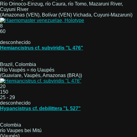
Río Orinoco-Einzug, río Caura, río Tomo, Mazaruni River,
Cuyuni River
(Amazonas (VEN), Bolívar (VEN) Vichada, Cuyuni-Mazaruni)
8
60
desconhecido
Hemiancistrus cf. subviridis "L 476"
Brazil, Colombia
Río Vaupés = rio Uaupés
(Guaviare, Vaupés, Amazonas (BRA))
20
150
25 - 29
desconhecido
Hypancistrus cf. debilittera "L 527"
Colombia
río Vaupes bei Mitú
(Vaupés)