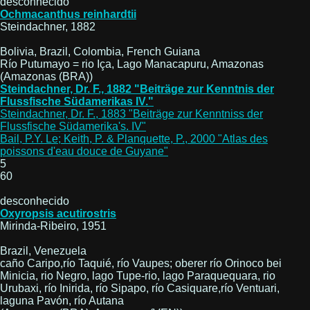
desconhecido
Ochmacanthus reinhardtii
Steindachner, 1882
Bolivia, Brazil, Colombia, French Guiana
Río Putumayo = rio Iça, Lago Manacapuru, Amazonas
(Amazonas (BRA))
Steindachner, Dr. F., 1882 "Beiträge zur Kenntnis der
Flussfische Südamerikas IV."
Steindachner, Dr. F., 1883 "Beiträge zur Kenntniss der
Flussfische Südamerika's. IV"
Bail, P.Y. Le; Keith, P. & Planquette, P., 2000 "Atlas des
poissons d'eau douce de Guyane"
5
60
desconhecido
Oxyropsis acutirostris
Mirinda-Ribeiro, 1951
Brazil, Venezuela
caño Caripo,río Taquié, río Vaupes; oberer río Orinoco bei
Minicia, rio Negro, lago Tupe-rio, lago Paraquequara, rio
Urubaxi, río Inirida, río Sipapo, río Casiquare,río Ventuari,
laguna Pavón, río Autana