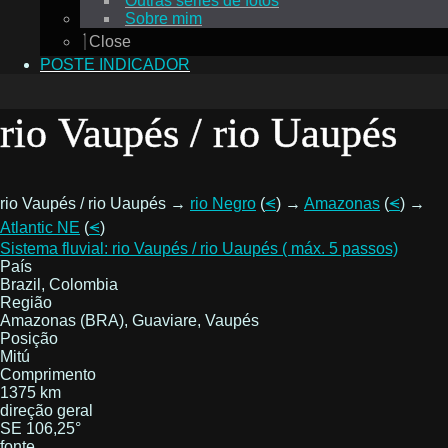
Outras séries de fotos
Sobre mim
Close
POSTE INDICADOR
rio Vaupés / rio Uaupés
rio Vaupés / rio Uaupés →
rio Negro
(
⪪
) →
Amazonas
(
⪪
) →
Atlantic NE
(
⪪
)
Sistema fluvial: rio Vaupés / rio Uaupés ( máx. 5 passos)
País
Brazil, Colombia
Região
Amazonas (BRA), Guaviare, Vaupés
Posição
Mitú
Comprimento
1375 km
direção geral
SE 106,25°
fonte