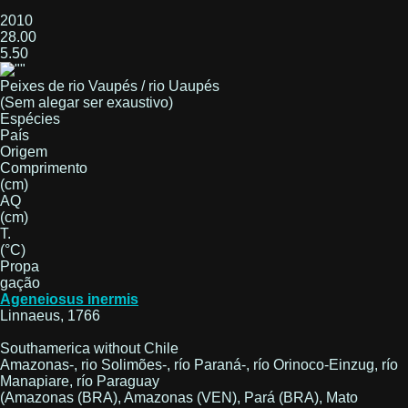
2010
28.00
5.50
Peixes de rio Vaupés / rio Uaupés
(Sem alegar ser exaustivo)
Espécies
País
Origem
Comprimento
(cm)
AQ
(cm)
T.
(°C)
Propa
gação
Ageneiosus inermis
Linnaeus, 1766
Southamerica without Chile
Amazonas-, rio Solimões-, río Paraná-, río Orinoco-Einzug, río
Manapiare, río Paraguay
(Amazonas (BRA), Amazonas (VEN), Pará (BRA), Mato