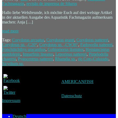
Fachmagazin
,
revisão de imprensa de Siluros
Hallo liebe Welsfreunde, ich möchte Euch auf drei welsige Artikel
in der aktuellen Ausgabe des Aquaristik Fachmagazin aufmerksam
machen: Anja […]
read more
Tags:
Corydoras arcuatus
,
Corydoras granti
,
Corydoras nattereri
,
Corydoras sp. „C20“
,
Corydoras sp. „CW36“
,
Farlowella nattereri
,
Fonchiiichthys uracanthus
,
Gobiomorus dormitor
,
Hemiancistrus
aspidolepis
,
Imparfinis lineatus
,
Leporinus nattereri
,
Pimelodella
chagresi
,
Pygocentrus nattereri
,
Rhamdia sp.
,
río Coto-Colorado
,
Sicydium sp.
AMERICANFISH
Datenschutz
Impressum
Deutsch