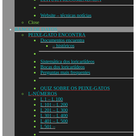
Website – técnicas notícias
Close
BANCO DE DATOS
PEIXE-GATO ENCONTRA
Documentos encuentra
– históricos
Sistemática dos loricariídeos
Bocas dos loricariídeos
Perguntas mais frequentes
QUIZ SOBRE OS PEIXE-GATOS
L-NÚMEROS
L 1 – L 100
L 101 – L 200
L 201 – L 300
L 301 – L 400
L 401 – L 500
L 501 –