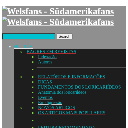
Search
NOTÍCIA
BAGRES EM REVISTAS
Indexação
Autores
RELATÓRIOS E INFORMAÇÕES
DICAS
FUNDAMENTOS DOS LORICARIÍDEOS
Anatomia dos loricariídeos
Eventos
Em digressão
NOVOS ARTIGOS
OS ARTIGOS MAIS POPULARES
LEITURA RECOMENDADA