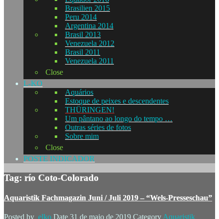
Brasilien 2015
Peru 2014
Argentina 2014
Brasil 2013
Venezuela 2012
Brasil 2011
Venezuela 2011
Close
L-KO
Aquários
Estoque de peixes e descendentes
THÜRINGEN!
Um pântano ao longo do tempo …
Outras séries de fotos
Sobre mim
Close
POSTE INDICADOR
Tag: río Coto-Colorado
Aquaristik Fachmagazin Juni / Juli 2019 – “Wels-Presseschau”
Posted by
elko
Date
31 de maio de 2019
Category
Aquaristik