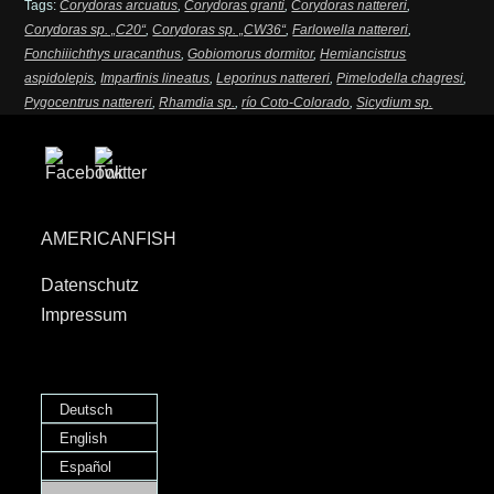
Tags:
Corydoras arcuatus
,
Corydoras granti
,
Corydoras nattereri
,
Corydoras sp. „C20“
,
Corydoras sp. „CW36“
,
Farlowella nattereri
,
Fonchiiichthys uracanthus
,
Gobiomorus dormitor
,
Hemiancistrus
aspidolepis
,
Imparfinis lineatus
,
Leporinus nattereri
,
Pimelodella chagresi
,
Pygocentrus nattereri
,
Rhamdia sp.
,
río Coto-Colorado
,
Sicydium sp.
AMERICANFISH
Datenschutz
Impressum
Deutsch
English
Español