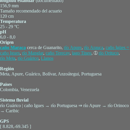
longitud estándar
(documentado)
156,9 mm
Tamaño recomendado del acuario
120 cm
Temperatura
25 - 29 °C
pH
6,0 - 8,0
Origen
caño Maraca
cerca de Guanarito,
río Apure
,
río Arauca
,
caño Igües =
caño Igues
,
río Manglar
,
caño Terecay
,
lago Tineo
, ➀
río Orituco
,
río Meta
,
río Guárico
,
Llanos
Región
Meta, Apure, Guárico, Bolívar, Anzoátegui, Portuguesa
Países
Colombia, Venezuela
Sistema fluvial
río Guárico | caño Igues → río Portuguesa ⇒ río Apure → río Orinoco
→ Caribic
GPS
[ 8.828,-69.345 ]