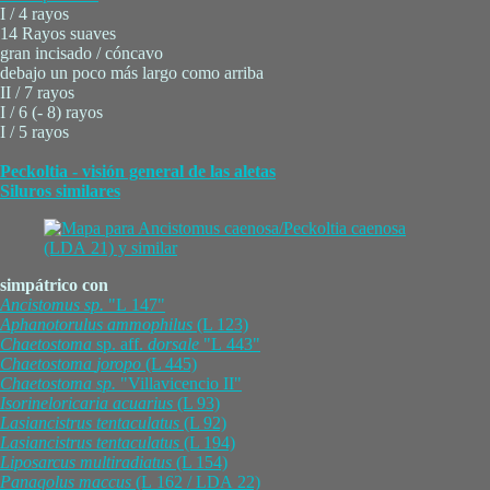
I / 4 rayos
14 Rayos suaves
gran incisado / cóncavo
debajo un poco más largo como arriba
II / 7 rayos
I / 6 (- 8) rayos
I / 5 rayos
Peckoltia - visión general de las aletas
Siluros similares
simpátrico con
Ancistomus
sp.
"L 147"
Aphanotorulus
ammophilus
(L 123)
Chaetostoma
sp. aff.
dorsale
"L 443"
Chaetostoma
joropo
(L 445)
Chaetostoma
sp.
"Villavicencio II"
Isorineloricaria
acuarius
(L 93)
Lasiancistrus
tentaculatus
(L 92)
Lasiancistrus
tentaculatus
(L 194)
Liposarcus
multiradiatus
(L 154)
Panaqolus
maccus
(L 162 / LDA 22)