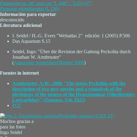
Panaqolus
sp. aff.
maccus
"L 448" / "LDA 67"
Panaque
nigrolineatus
(L 190)
Información para exportar
desconocido
Literatura adicional
I. Seidel / H.-G. Evers "Welsatlas 2" edición: 1 (2005) P.506
Das Aquarium S.15
Seidel, Ingo: "Über die Revision der Gattung Peckoltia durch
Jonathan W. Armbruster"
(
Amazonas September/Oktober 2008
)
Fuentes in internet
Armbruster, A.W., 2008 "The genus Peckoltia with the
description of two new species and a reanalysis of the
phylogeny of the genera of the Hypostominae (Siluriformes:
Loricariidae)" (Zootaxa, Vol. 1822)
PCF
Muchos gracias a
para las fotos
Ingo Seidel