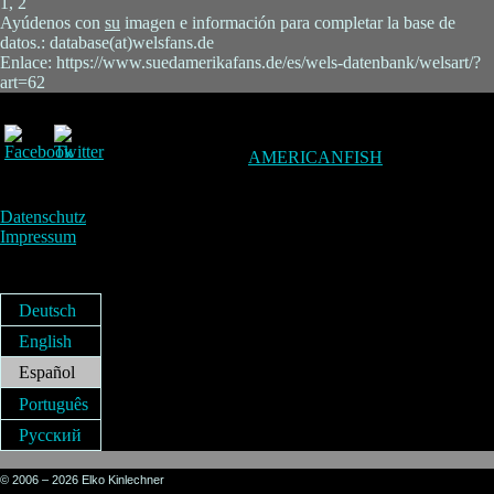
1, 2
Ayúdenos con
su
imagen e información para completar la base de
datos.: database(at)welsfans.de
Enlace: https://www.suedamerikafans.de/es/wels-datenbank/welsart/?
art=62
AMERICANFISH
Datenschutz
Impressum
Deutsch
English
Español
Português
Русский
© 2006 – 2026 Elko Kinlechner