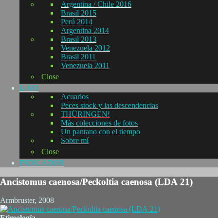
Argentina / Chile 2016
Brasil 2015
Perú 2014
Argentina 2014
Brasil 2013
Venezuela 2012
Brasil 2011
Venezuela 2011
Close
L-KO
Acuarios
Peces stock y las descendencias
THÜRINGEN!
Más colecciones de fotos
Un pantano con el tiempo
Sobre mí
Close
INDICADOR
Ancistomus caenosa/Peckoltia caenosa (LDA 21)
Armbruster, 2008
Etimología