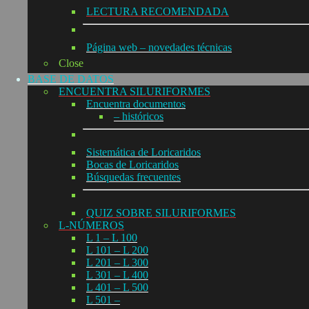
LECTURA RECOMENDADA
Página web – novedades técnicas
Close
BASE DE DATOS
ENCUENTRA SILURIFORMES
Encuentra documentos
– históricos
Sistemática de Loricaridos
Bocas de Loricaridos
Búsquedas frecuentes
QUIZ SOBRE SILURIFORMES
L-NÚMEROS
L 1 – L 100
L 101 – L 200
L 201 – L 300
L 301 – L 400
L 401 – L 500
L 501 –