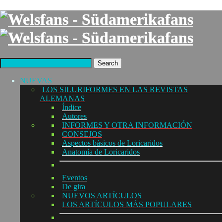
Search
NUEVAS
LOS SILURIFORMES EN LAS REVISTAS
ALEMANAS
Índice
Autores
INFORMES Y OTRA INFORMACIÓN
CONSEJOS
Aspectos básicos de Loricaridos
Anatomía de Loricaridos
Eventos
De gira
NUEVOS ARTÍCULOS
LOS ARTÍCULOS MÁS POPULARES