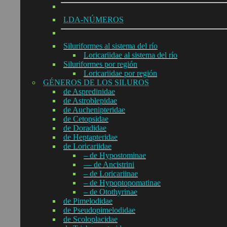
LDA-NÚMEROS
Siluriformes al sistema del río
Loricariidae al sistema del río
Siluriformes por región
Loricariidae por región
GÉNEROS DE LOS SILUROS
de Aspredinidae
de Astroblepidae
de Auchenipteridae
de Cetopsidae
de Doradidae
de Heptapteridae
de Loricariidae
– de Hypostominae
— de Ancistrini
– de Loricariinae
– de Hypoptopomatinae
– de Otothyrinae
de Pimelodidae
de Pseudopimelodidae
de Scoloplacidae