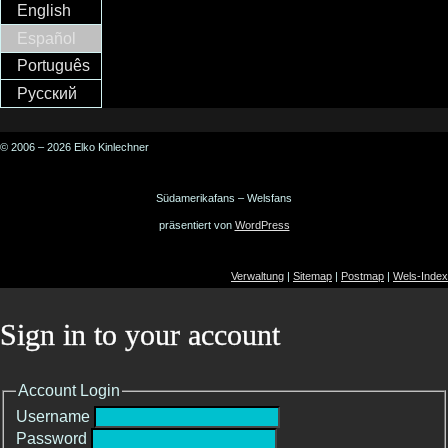
English
Español
Português
Русский
© 2006 – 2026 Elko Kinlechner
Südamerikafans – Welsfans
präsentiert von
WordPress
Verwaltung
|
Sitemap
|
Postmap
|
Wels-Index
Sign in to your account
Account Login
Username
Password