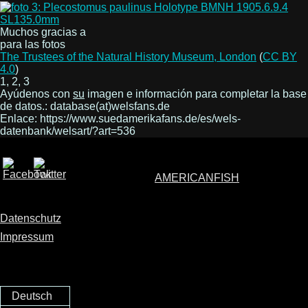
Muchos gracias a
para las fotos
The Trustees of the Natural History Museum, London
(
CC BY
4.0
)
1, 2, 3
Ayúdenos con
su
imagen e información para completar la base
de datos.: database(at)welsfans.de
Enlace: https://www.suedamerikafans.de/es/wels-
datenbank/welsart/?art=536
AMERICANFISH
Datenschutz
Impressum
Deutsch