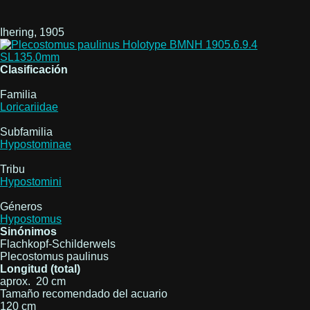
Ihering, 1905
Clasificación
Familia
Loricariidae
Subfamilia
Hypostominae
Tribu
Hypostomini
Géneros
Hypostomus
Sinónimos
Flachkopf-Schilderwels
Plecostomus paulinus
Longitud (total)
aprox. 20 cm
Tamaño recomendado del acuario
120 cm