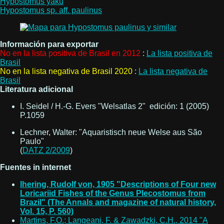
Hypostomus yaku
Hypostomus sp. aff. paulinus
Información para exportar
No en la lista positiva de Brasil en 2012
:
La lista positiva de
Brasil
No en la lista negativa de Brasil 2020
:
La lista negativa de
Brasil
Literatura adicional
I. Seidel / H.-G. Evers "Welsatlas 2" edición: 1 (2005)
P.1059
Lechner, Walter: "Aquaristisch neue Welse aus São
Paulo"
(
DATZ 2/2009
)
Fuentes in internet
Ihering, Rudolf von, 1905 "Descriptions of Four new
Loricariid Fishes of the Genus Plecostomus from
Brazil" (The Annals and magazine of natural history,
Vol. 15, P. 560)
Martins, F.O.; Langeani, F. & Zawadzki, C.H., 2014 "A