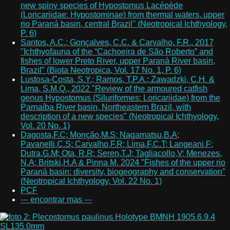
new spiny species of Hypostomus Lacépède
(Loricariidae: Hypostominae) from thermal waters, upper
rio Paraná basin, central Brazil" (Neotropical Ichthyology,
P. 6)
Santos, A.C.; Gonçalves, C.C. & Carvalho, F.R., 2017
"Ichthyofauna of the “Cachoeira de São Roberto” and
fishes of lower Preto River, upper Paraná River basin,
Brazil" (Biota Neotropica, Vol. 17 No. 1, P. 6)
Lustosa-Costa, S.Y.; Ramos, T.P.A.; Zawadzki, C.H. &
Lima, S.M.Q., 2022 "Review of the armoured catfish
genus Hypostomus (Siluriformes: Loricariidae) from the
Parnaíba River basin, Northeastern Brazil, with
description of a new species" (Neotropical Ichthyology,
Vol. 20 No. 1)
Dagosta,F.C; Monção,M.S; Nagamatsu,B.A;
Pavanelli,C.S; Carvalho,F.R; Lima,F,C.T; Langeani,F;
Dutra,G.M; Ota, R.R; Seren,T.J; Tagliacollo,V; Menezes,
N.A; Britski,H.A & Pinna M, 2024 "Fishes of the upper rio
Paraná basin: diversity, biogeography and conservation"
(Neotropical Ichthyology, Vol. 22 No. 1)
PCF
--- encontrar mas ---