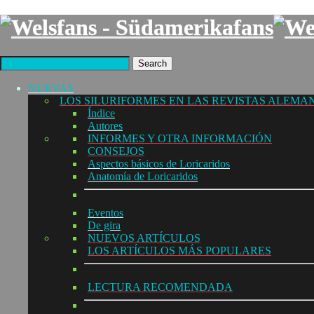
Search
NUEVAS
LOS SILURIFORMES EN LAS REVISTAS ALEMA
Índice
Autores
INFORMES Y OTRA INFORMACIÓN
CONSEJOS
Aspectos básicos de Loricaridos
Anatomía de Loricaridos
Eventos
De gira
NUEVOS ARTÍCULOS
LOS ARTÍCULOS MÁS POPULARES
LECTURA RECOMENDADA