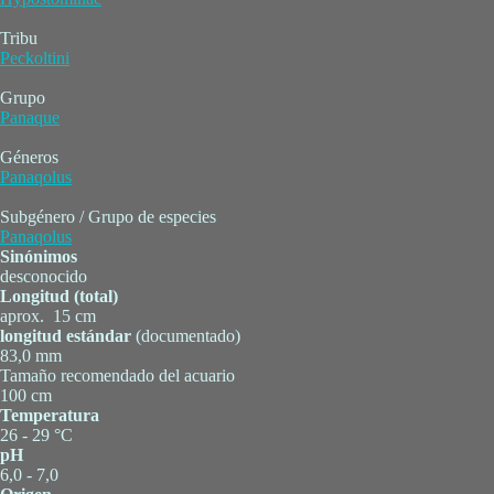
Tribu
Peckoltini
Grupo
Panaque
Géneros
Panaqolus
Subgénero / Grupo de especies
Panaqolus
Sinónimos
desconocido
Longitud (total)
aprox. 15 cm
longitud estándar
(documentado)
83,0 mm
Tamaño recomendado del acuario
100 cm
Temperatura
26 - 29 °C
pH
6,0 - 7,0