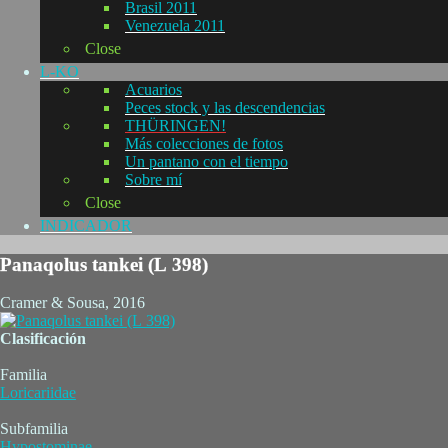
Brasil 2011
Venezuela 2011
Close
L-KO
Acuarios
Peces stock y las descendencias
THÜRINGEN!
Más colecciones de fotos
Un pantano con el tiempo
Sobre mí
Close
INDICADOR
Panaqolus tankei (L 398)
Cramer & Sousa, 2016
Clasificación
Familia
Loricariidae
Subfamilia
Hypostominae