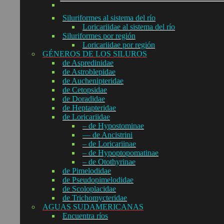
Siluriformes al sistema del río
Loricariidae al sistema del río
Siluriformes por región
Loricariidae por región
GÉNEROS DE LOS SILUROS
de Aspredinidae
de Astroblepidae
de Auchenipteridae
de Cetopsidae
de Doradidae
de Heptapteridae
de Loricariidae
– de Hypostominae
— de Ancistrini
– de Loricariinae
– de Hypoptopomatinae
– de Otothyrinae
de Pimelodidae
de Pseudopimelodidae
de Scoloplacidae
de Trichomycteridae
AGUAS SUDAMERICANAS
Encuentra ríos