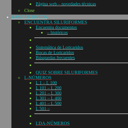
Página web – novedades técnicas
Close
BASE DE DATOS
ENCUENTRA SILURIFORMES
Encuentra documentos
– históricos
Sistemática de Loricaridos
Bocas de Loricaridos
Búsquedas frecuentes
QUIZ SOBRE SILURIFORMES
L-NÚMEROS
L 1 – L 100
L 101 – L 200
L 201 – L 300
L 301 – L 400
L 401 – L 500
L 501 –
LDA-NÚMEROS