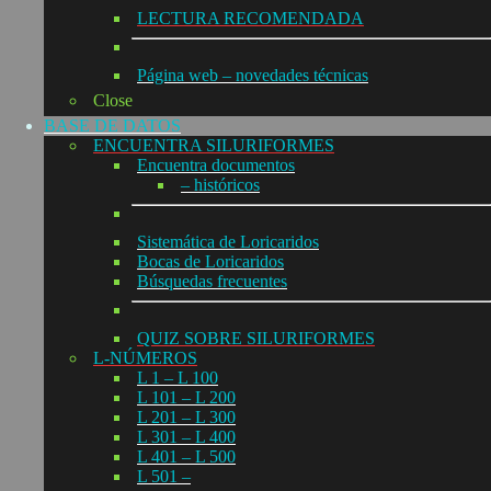
LECTURA RECOMENDADA
Página web – novedades técnicas
Close
BASE DE DATOS
ENCUENTRA SILURIFORMES
Encuentra documentos
– históricos
Sistemática de Loricaridos
Bocas de Loricaridos
Búsquedas frecuentes
QUIZ SOBRE SILURIFORMES
L-NÚMEROS
L 1 – L 100
L 101 – L 200
L 201 – L 300
L 301 – L 400
L 401 – L 500
L 501 –