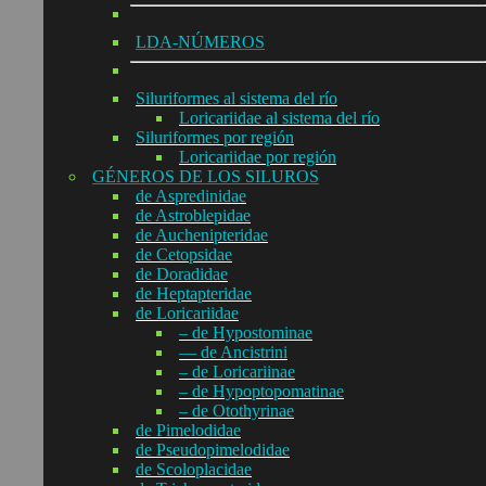
LDA-NÚMEROS
Siluriformes al sistema del río
Loricariidae al sistema del río
Siluriformes por región
Loricariidae por región
GÉNEROS DE LOS SILUROS
de Aspredinidae
de Astroblepidae
de Auchenipteridae
de Cetopsidae
de Doradidae
de Heptapteridae
de Loricariidae
– de Hypostominae
— de Ancistrini
– de Loricariinae
– de Hypoptopomatinae
– de Otothyrinae
de Pimelodidae
de Pseudopimelodidae
de Scoloplacidae