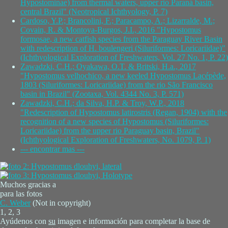
Hypostominae) from thermal waters, upper rio Paraná basin,
central Brazil" (Neotropical Ichthyology, P. 7)
Cardoso, Y.P.; Brancolini, F.; Paracampo, A.; Lizarralde, M.;
Covain, R. & Montoya-Burgos, J.I., 2016 "Hypostomus
formosae, a new catfish species from the Paraguay River Basin
with redescription of H. boulengeri (Siluriformes: Loricariidae)"
(Ichthyological Exploration of Freshwaters, Vol. 27 No. 1, P. 22)
Zawadzki, C.H.; Oyakawa, O.T. & Britski, H.a., 2017
"Hypostomus velhochico, a new keeled Hypostomus Lacépède,
1803 (Siluriformes: Loricariidae) from the rio São Francisco
basin in Brazil" (Zootaxa, Vol. 4344 No. 3, P. 571)
Zawadzki, C.H.; da Silva, H.P. & Troy, W.P., 2018
"Redescription of Hypostomus latirostris (Regan, 1904) with the
recognition of a new species of Hypostomus (Siluriformes:
Loricariidae) from the upper rio Paraguay basin, Brazil"
(Ichthyological Exploration of Freshwaters, No. 1079, P. 1)
--- encontrar mas ---
Muchos gracias a
para las fotos
C. Weber
(Not in copyright)
1, 2, 3
Ayúdenos con
su
imagen e información para completar la base de