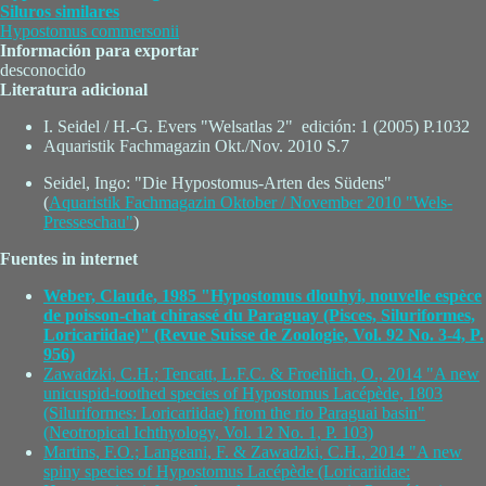
Siluros similares
Hypostomus commersonii
Información para exportar
desconocido
Literatura adicional
I. Seidel / H.-G. Evers "Welsatlas 2" edición: 1 (2005) P.1032
Aquaristik Fachmagazin Okt./Nov. 2010 S.7
Seidel, Ingo: "Die Hypostomus-Arten des Südens"
(
Aquaristik Fachmagazin Oktober / November 2010 "Wels-
Presseschau"
)
Fuentes in internet
Weber, Claude, 1985 "Hypostomus dlouhyi, nouvelle espèce
de poisson-chat chirassé du Paraguay (Pisces, Siluriformes,
Loricariidae)" (Revue Suisse de Zoologie, Vol. 92 No. 3-4, P.
956)
Zawadzki, C.H.; Tencatt, L.F.C. & Froehlich, O., 2014 "A new
unicuspid-toothed species of Hypostomus Lacépède, 1803
(Siluriformes: Loricariidae) from the rio Paraguai basin"
(Neotropical Ichthyology, Vol. 12 No. 1, P. 103)
Martins, F.O.; Langeani, F. & Zawadzki, C.H., 2014 "A new
spiny species of Hypostomus Lacépède (Loricariidae: