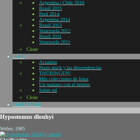
Argentina / Chile 2016
Brasil 2015
Perú 2014
Argentina 2014
Brasil 2013
Venezuela 2012
Brasil 2011
Venezuela 2011
Close
L-KO
Acuarios
Peces stock y las descendencias
THÜRINGEN!
Más colecciones de fotos
Un pantano con el tiempo
Sobre mí
Close
INDICADOR
Hypostomus dlouhyi
Weber, 1985
Clasificación