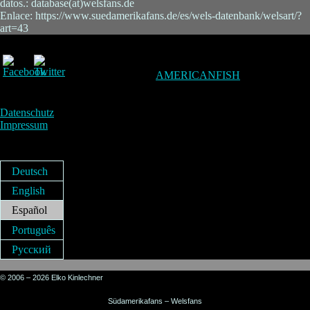
datos.: database(at)welsfans.de
Enlace: https://www.suedamerikafans.de/es/wels-datenbank/welsart/?
art=43
AMERICANFISH
Datenschutz
Impressum
Deutsch
English
Español
Português
Русский
© 2006 – 2026 Elko Kinlechner
Südamerikafans – Welsfans