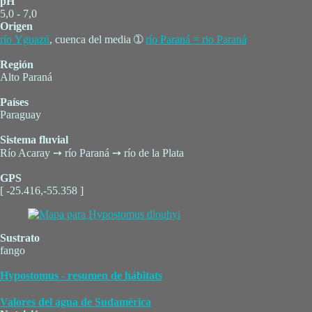
pH
5,0 - 7,0
Origen
río Yguazú
, cuenca del media ➀
río Paraná = rio Paraná
Región
Alto Paraná
Países
Paraguay
Sistema fluvial
Río Acaray ➙ río Paraná ➙ río de la Plata
GPS
[ -25.416,-55.358 ]
Sustrato
fango
Hypostomus - resumen de hábitats
Valores del agua de Sudamérica