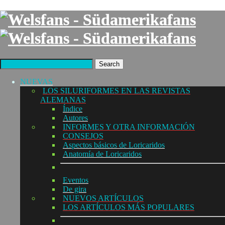
Search
NUEVAS
LOS SILURIFORMES EN LAS REVISTAS
ALEMANAS
Índice
Autores
INFORMES Y OTRA INFORMACIÓN
CONSEJOS
Aspectos básicos de Loricaridos
Anatomía de Loricaridos
Eventos
De gira
NUEVOS ARTÍCULOS
LOS ARTÍCULOS MÁS POPULARES