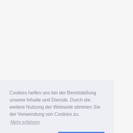
AMERICANFISH
Datenschutz
Impressum
Deutsch
English
Español
Português
Русский
Cookies helfen uns bei der Bereitstellung
unserer Inhalte und Dienste. Durch die
weitere Nutzung der Webseite stimmen Sie
© 2006 – 2026 Elko Kinlechner
der Verwendung von Cookies zu.
Mehr erfahren
Südamerikafans – Welsfans