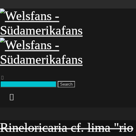
Search
Rineloricaria cf. lima "rio