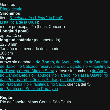
Géneros
Rineloricaria
Sinónimos
tiene
Rineloricaria
cf.
lima
"rio Piraí"
Lista Roja de la UICN
:
menor preocupación (Least Concern)
Longitud (total)
aprox. 15 cm
longitud estándar
(documentado)
126,8 mm
Tamaño recomendado del acuario
100 cm
Origen
arroyo sin nombre a
rio Bonito
,
rio Aventureiro
,
rio do Barreiro
de Baixo
,
rio Calçado
,
reservatório do Calçado
,
rio Pirapetinga
,
rio Turvo
,
córrego Alto da Serra
, arroyo sin nombre a
rio Angu
,
rio Campo Belo
,
rio Papudos
,
rio Parado
,
rio Passa Quatro
,
rio
das Pedras = ribeirão das Pedras
,
rio das Pedras
,
rio Piabanha
,
rio Pirapitinga
,
rio Saco
, cuenca del ➀
rio Paraíba do Sul = rio Parahyba
Región
Rio de Janeiro, Minas Gerais, São Paulo