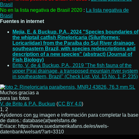
Brasil
No en la lista negativa de Brasil 2020
:
La lista negativa de
Brasil
Fuentes in internet
Mejia, E. & Buckup. P.A., 2024 "Species boundaries of
the whiptail catfish Rineloricaria (Siluriformes:
Loricariidae) from the Paraíba do Sul River drainage,
southeastern Brazil, with species redescriptions and
description of a new species" (abstract) (Journal of
Fish Biology)
Brito, V. de & Buckup, P.A., 2019 "The fish fauna of the
upper Piraí drainage, a transposed mountain river system
in southeastern, Brazil" (Check List, Vol. 15 No. 1, P. 235)
Muchos gracias a
para las fotos
V. de Brito & P.A. Buckup
(
CC BY 4.0
)
1, 2
Ayúdenos con
su
imagen e información para completar la base
de datos.: database(at)welsfans.de
Enlace: https://www.suedamerikafans.de/es/wels-
datenbank/welsart/?art=3310