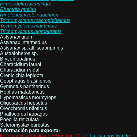
Pimelodella
lateristriga
Rhamdia
quelen
Rineloricaria
steindachneri
Trichomycterus
macrophthalmus
Trichomycterus
mariamole
Trichomycterus
nigroauratus
Astyanax giton
Astyanax intermedius
Astyanax sp. aff. scabripinnis
Australoheros sp.
Brycon opalinus
Characidium lauroi
Characidium vidali
Crenicichla lepidota
Geophagus brasiliensis
Gymnotus pantherinus
Hoplias malabaricus
Hypomasticus mormyrops
Oligosarcus hepsetus
Oreochromis niloticus
Phalloceros harpagos
Poecilia reticulata
Scleromystax barbatus
Información para exportar
No en la lista positiva de Brasil en 2012
:
La lista positiva de