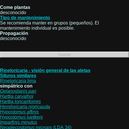
Come plantas
desconocido
Tipo de mantenimiento
Se recomienda manter en grupos (pequeños). El
mantenimiento individual es posible.
Propagación
desconocido
Rineloricaria - visión general de las aletas
Siluros similares
Rineloricaria lima
simpátrico con
Gelanoglanis
pan
Harttia
carvalhoi
Harttia
loricariformis
Hemiloricaria
nigricauda
Hypostomus
affinis
Hypostomus
luetkeni
Imparfinis
minutus
Neoplecostomus
microps
(LDA 34)