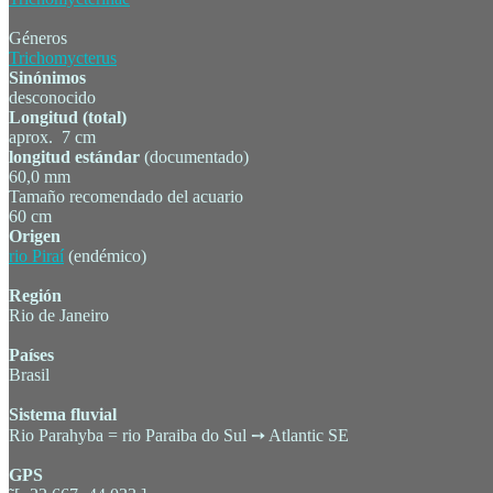
Géneros
Trichomycterus
Sinónimos
desconocido
Longitud (total)
aprox. 7 cm
longitud estándar
(documentado)
60,0 mm
Tamaño recomendado del acuario
60 cm
Origen
rio Piraí
(endémico)
Región
Rio de Janeiro
Países
Brasil
Sistema fluvial
Rio Parahyba = rio Paraiba do Sul ➙ Atlantic SE
GPS