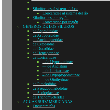
Siluriformes al sistema del río
Loricariidae al sistema del río
Siluriformes por región
Loricariidae por región
GÉNEROS DE LOS SILUROS
de Aspredinidae
de Astroblepidae
de Auchenipteridae
de Cetopsidae
de Doradidae
de Heptapteridae
de Loricariidae
– de Hypostominae
— de Ancistrini
– de Loricariinae
– de Hypoptopomatinae
– de Otothyrinae
de Pimelodidae
de Pseudopimelodidae
de Scoloplacidae
de Trichomycteridae
AGUAS SUDAMERICANAS
Encuentra ríos