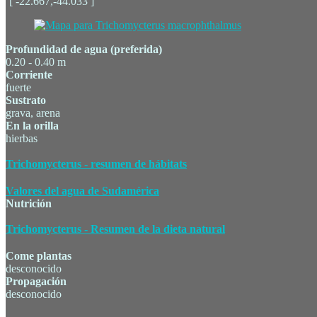
˜[ -22.667,-44.033 ]
Profundidad de agua (preferida)
0.20 - 0.40 m
Corriente
fuerte
Sustrato
grava, arena
En la orilla
hierbas
Trichomycterus - resumen de hábitats
Valores del agua de Sudamérica
Nutrición
Trichomycterus - Resumen de la dieta natural
Come plantas
desconocido
Propagación
desconocido