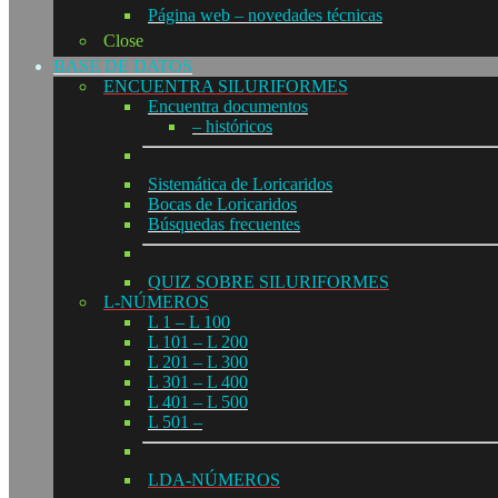
Página web – novedades técnicas
Close
BASE DE DATOS
ENCUENTRA SILURIFORMES
Encuentra documentos
– históricos
Sistemática de Loricaridos
Bocas de Loricaridos
Búsquedas frecuentes
QUIZ SOBRE SILURIFORMES
L-NÚMEROS
L 1 – L 100
L 101 – L 200
L 201 – L 300
L 301 – L 400
L 401 – L 500
L 501 –
LDA-NÚMEROS