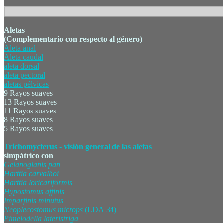
Aletas
(Complementario con respecto al género)
Aleta anal
Aleta caudal
aleta dorsal
aleta pectoral
aletas pélvicas
9 Rayos suaves
13 Rayos suaves
11 Rayos suaves
8 Rayos suaves
5 Rayos suaves
Trichomycterus - visión general de las aletas
simpátrico con
Gelanoglanis
pan
Harttia
carvalhoi
Harttia
loricariformis
Hypostomus
affinis
Imparfinis
minutus
Neoplecostomus
microps
(LDA 34)
Pimelodella
lateristriga