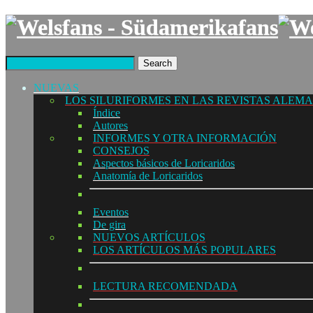
Search
NUEVAS
LOS SILURIFORMES EN LAS REVISTAS ALEM
Índice
Autores
INFORMES Y OTRA INFORMACIÓN
CONSEJOS
Aspectos básicos de Loricaridos
Anatomía de Loricaridos
Eventos
De gira
NUEVOS ARTÍCULOS
LOS ARTÍCULOS MÁS POPULARES
LECTURA RECOMENDADA