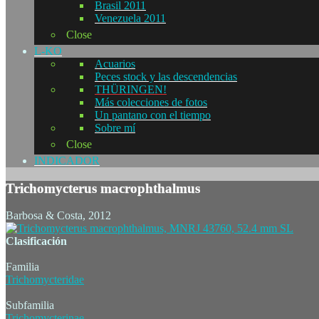
Brasil 2011
Venezuela 2011
Close
L-KO
Acuarios
Peces stock y las descendencias
THÜRINGEN!
Más colecciones de fotos
Un pantano con el tiempo
Sobre mí
Close
INDICADOR
Trichomycterus macrophthalmus
Barbosa & Costa, 2012
Clasificación
Familia
Trichomycteridae
Subfamilia
Trichomycterinae