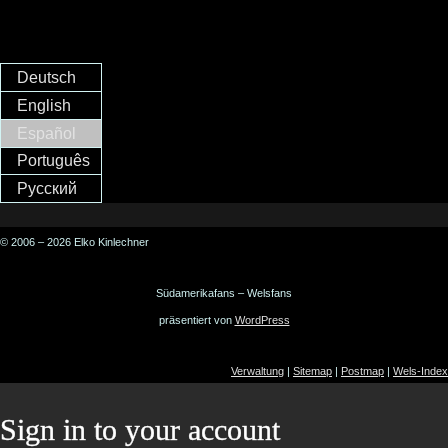
Deutsch
English
Español
Português
Русский
© 2006 – 2026 Elko Kinlechner
Südamerikafans – Welsfans
präsentiert von
WordPress
Verwaltung
|
Sitemap
|
Postmap
|
Wels-Index
Sign in to your account