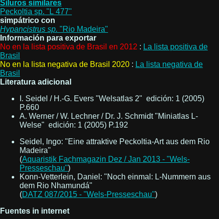
Siluros similares
Peckoltia sp. "L 477"
simpátrico con
Hypancistrus
sp.
"Rio Madeira"
Información para exportar
No en la lista positiva de Brasil en 2012
:
La lista positiva de
Brasil
No en la lista negativa de Brasil 2020
:
La lista negativa de
Brasil
Literatura adicional
I. Seidel / H.-G. Evers "Welsatlas 2" edición: 1 (2005)
P.660
A. Werner / W. Lechner / Dr. J. Schmidt "Miniatlas L-
Welse" edición: 1 (2005) P.192
Seidel, Ingo: "Eine attraktive Peckoltia-Art aus dem Rio
Madeira"
(
Aquaristik Fachmagazin Dez / Jan 2013 - "Wels-
Presseschau"
)
Konn-Vetterlein, Daniel: "Noch einmal: L-Nummern aus
dem Rio Nhamundá"
(
DATZ 087/2015 - "Wels-Presseschau"
)
Fuentes in internet