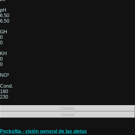
pH
6.50
6.50
GH
0
0
KH
0
0
NO³
Cond.
180
230
Peckoltia - visión general de las aletas