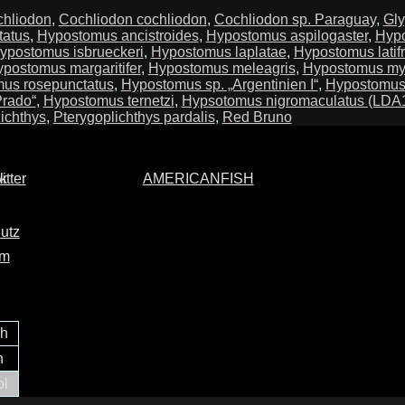
hliodon
,
Cochliodon cochliodon
,
Cochliodon sp. Paraguay
,
Gly
tatus
,
Hypostomus ancistroides
,
Hypostomus aspilogaster
,
Hypo
ypostomus isbrueckeri
,
Hypostomus laplatae
,
Hypostomus latifr
postomus margaritifer
,
Hypostomus meleagris
,
Hypostomus my
us rosepunctatus
,
Hypostomus sp. „Argentinien I“
,
Hypostomus s
Prado“
,
Hypostomus ternetzi
,
Hypsotomus nigromaculatus (LDA
ichthys
,
Pterygoplichthys pardalis
,
Red Bruno
AMERICANFISH
utz
um
ch
h
ol