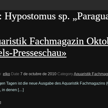
: Hypostomus sp. „Paragu
aristik Fachmagazin Okto
ls-Presseschau»
y
elko
Date
7 de octubre de 2010
Category
Aquaristik Fachmag
en Tagen ist die neue Ausgabe des Aquaristik Fachmagazins (O
, in denen […]
e