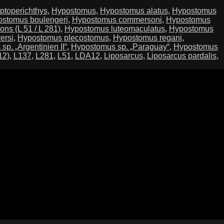
ptoperichthys
,
Hypostomus
,
Hypostomus alatus
,
Hypostomus
stomus boulengeri
,
Hypostomus commersoni
,
Hypostomus
ons (L 51 / L 281)
,
Hypostomus luteomaculatus
,
Hypostomus
ersi
,
Hypostomus plecostomus
,
Hypostomus regani
,
p. „Argentinien II“
,
Hypostomus sp. „Paraguay“
,
Hypostomus
12)
,
L137
,
L281
,
L51
,
LDA12
,
Liposarcus
,
Liposarcus pardalis
,