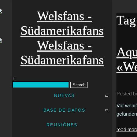
Tag
Aqu
«We
Search
Posted b
NUEVAS
Vor wenig
BASE DE DATOS
gefunden
REUNIÓNES
read mor