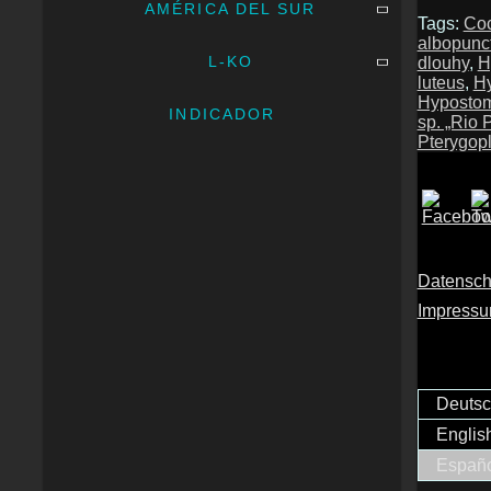
AMÉRICA DEL SUR
Tags:
Coc
albopunc
L-KO
dlouhy
,
H
luteus
,
Hy
Hypostom
INDICADOR
sp. „Rio 
Pterygopl
Datensch
Impress
Deuts
Englis
Españ