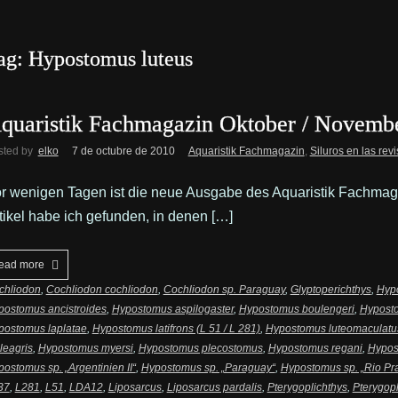
ag: Hypostomus luteus
quaristik Fachmagazin Oktober / Novemb
sted by
elko
7 de octubre de 2010
Aquaristik Fachmagazin
,
Siluros en las revi
r wenigen Tagen ist die neue Ausgabe des Aquaristik Fachmag
tikel habe ich gefunden, in denen […]
ead more
chliodon
,
Cochliodon cochliodon
,
Cochliodon sp. Paraguay
,
Glyptoperichthys
,
Hyp
postomus ancistroides
,
Hypostomus aspilogaster
,
Hypostomus boulengeri
,
Hypost
postomus laplatae
,
Hypostomus latifrons (L 51 / L 281)
,
Hypostomus luteomaculatu
leagris
,
Hypostomus myersi
,
Hypostomus plecostomus
,
Hypostomus regani
,
Hypos
ostomus sp. „Argentinien II“
,
Hypostomus sp. „Paraguay“
,
Hypostomus sp. „Rio Pr
37
,
L281
,
L51
,
LDA12
,
Liposarcus
,
Liposarcus pardalis
,
Pterygoplichthys
,
Pterygopl