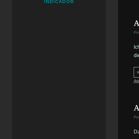
INDICADOR
A
Po
Ic
di
r
Anc
A
Po
Da