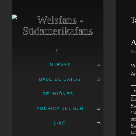
T
A
Po
NUEVAS
Vo
Ar
BASE DE DATOS
r
REUNIÓNES
Co
Hy
AMÉRICA DEL SUR
Hy
me
L-KO
Hyp
L1