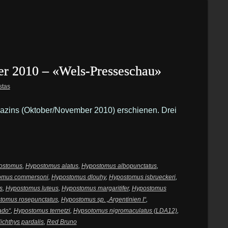
er 2010 – «Wels-Presseschau»
stas
azins (Oktober/November 2010) erschienen. Drei
ostomus
,
Hypostomus alatus
,
Hypostomus albopunctatus
,
omus commersoni
,
Hypostomus dlouhy
,
Hypostomus isbrueckeri
,
s
,
Hypostomus luteus
,
Hypostomus margaritifer
,
Hypostomus
tomus rosepunctatus
,
Hypostomus sp. „Argentinien I“
,
ado“
,
Hypostomus ternetzi
,
Hypsotomus nigromaculatus (LDA12)
,
ichthys pardalis
,
Red Bruno