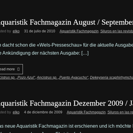
quaristik Fachmagazin August / Septembe
sted by
elko
31 de julio de 2010
Aquaristik Fachmagazin
,
Siluros en las revist
h dacht schon die «Wels-Presseschau» für die aktuelle Ausgab
e Ankündigung der nächsten Ausgabe: […]
ead more
istrus sp. „Pozo Azul“
,
Ancistrus sp. „Puerto Ayacucho“
,
Dekeyseria scaphirhymch
quaristik Fachmagazin Dezember 2009 / J
sted by
elko
4 de diciembre de 2009
Aquaristik Fachmagazin
,
Siluros en las r
s neue Aquaristik Fachmagazin ist erschienen und ich möchte Eu