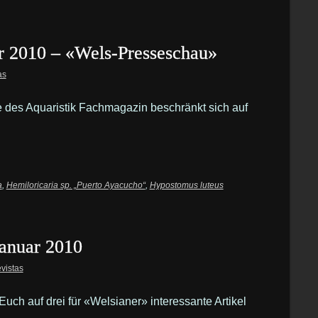
r 2010 – «Wels-Presseschau»
as
e des Aquaristik Fachmagazin beschränkt sich auf
a
,
Hemiloricaria sp. „Puerto Ayacucho“
,
Hypostomus luteus
anuar 2010
evistas
ch auf drei für «Welsianer» interessante Artikel