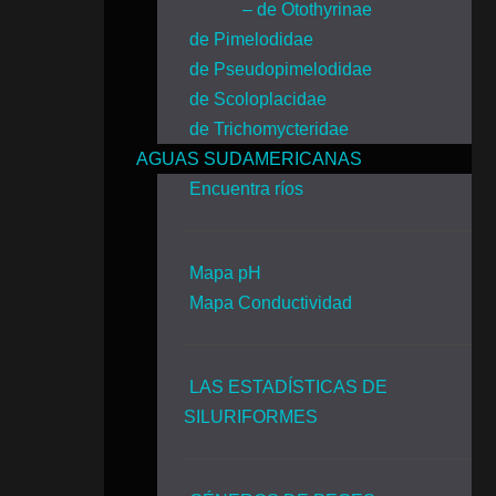
– de Otothyrinae
de Pimelodidae
de Pseudopimelodidae
de Scoloplacidae
de Trichomycteridae
AGUAS SUDAMERICANAS
Encuentra ríos
Mapa pH
Mapa Conductividad
LAS ESTADÍSTICAS DE
SILURIFORMES