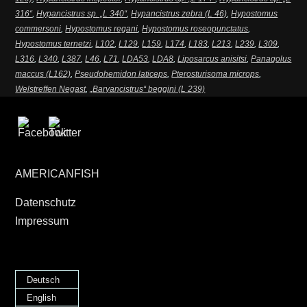
316“
,
Hypancistrus sp. „L 340“
,
Hypancistrus zebra (L 46)
,
Hypostomus
commersoni
,
Hypostomus regani
,
Hypostomus roseopunctatus
,
Hypostomus ternetzi
,
L102
,
L129
,
L159
,
L174
,
L183
,
L213
,
L239
,
L309
,
L316
,
L340
,
L387
,
L46
,
L71
,
LDA53
,
LDA8
,
Liposarcus anisitsi
,
Panaqolus
maccus (L162)
,
Pseudohemidon laticeps
,
Pterosturisoma microps
,
Welstreffen Negast
,
„Baryancistrus“ beggini (L 239)
AMERICANFISH
Datenschutz
Impressum
Deutsch
English