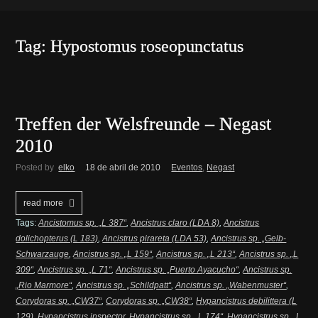
Tag: Hypostomus roseopunctatus
Treffen der Welsfreunde – Negast
2010
Posted by
elko
18 de abril de 2010
Eventos
,
Negast
read more
Tags:
Ancistomus sp. „L 387“
,
Ancistrus claro (LDA 8)
,
Ancistrus
dolichopterus (L 183)
,
Ancistrus pirareta (LDA 53)
,
Ancistrus sp. „Gelb-
Schwarzauge
,
Ancistrus sp. „L 159“
,
Ancistrus sp. „L 213“
,
Ancistrus sp. „L
309“
,
Ancistrus sp. „L 71“
,
Ancistrus sp. „Puerto Ayacucho“
,
Ancistrus sp.
„Rio Marmore“
,
Ancistrus sp. „Schildpatt“
,
Ancistrus sp. „Wabenmuster“
,
Corydoras sp. „CW37“
,
Corydoras sp. „CW38“
,
Hypancistrus debilittera (L
129)
,
Hypancistrus inspector
,
Hypancistrus sp. „L 174“
,
Hypancistrus sp. „L