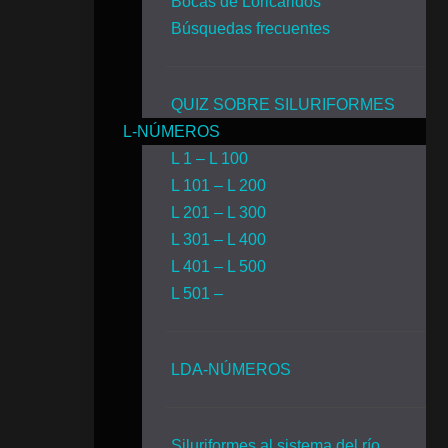
Bocas de Loricaridos
Búsquedas frecuentes
QUIZ SOBRE SILURIFORMES
L-NÚMEROS
L 1 – L 100
L 101 – L 200
L 201 – L 300
L 301 – L 400
L 401 – L 500
L 501 –
LDA-NÚMEROS
Siluriformes al sistema del río