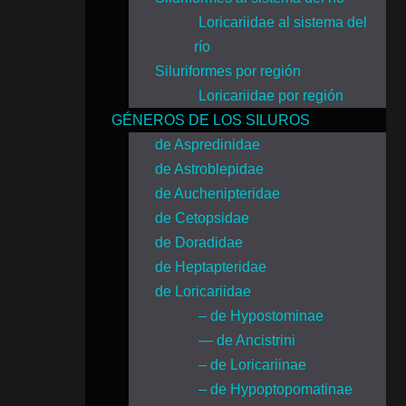
Loricariidae al sistema del
río
Siluriformes por región
Loricariidae por región
GÉNEROS DE LOS SILUROS
de Aspredinidae
de Astroblepidae
de Auchenipteridae
de Cetopsidae
de Doradidae
de Heptapteridae
de Loricariidae
– de Hypostominae
— de Ancistrini
– de Loricariinae
– de Hypoptopomatinae