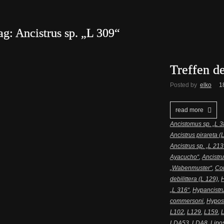
ag: Ancistrus sp. „L 309“
Treffen d
Posted by
elko
1
read more
Ancistomus sp. „L 3
Ancistrus pirareta 
Ancistrus sp. „L 213
Ayacucho“
,
Ancistr
„Wabenmuster“
,
Cor
debilittera (L 129)
,
H
„L 316“
,
Hypancistru
commersoni
,
Hypos
L102
,
L129
,
L159
,
LDA53
,
LDA8
,
Lipos