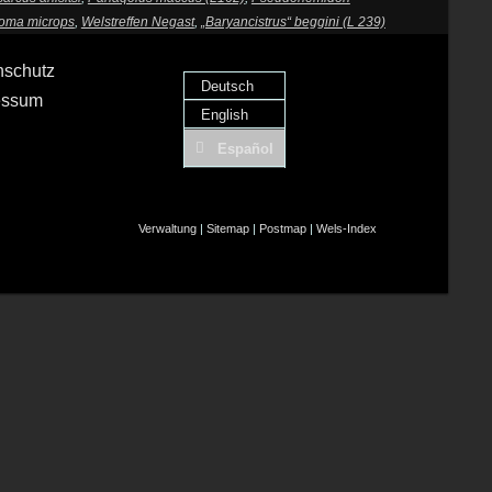
soma microps
,
Welstreffen Negast
,
„Baryancistrus“ beggini (L 239)
nschutz
Deutsch
essum
English
Español
Verwaltung
|
Sitemap
|
Postmap
|
Wels-Index