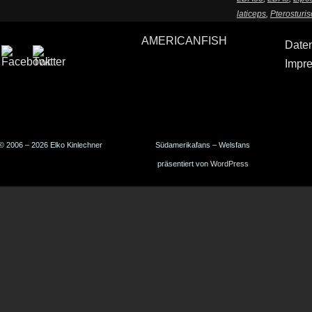
laticeps
,
Pterosturi
AMERICANFISH
Date
Impr
© 2006 – 2026 Elko Kinlechner
Südamerikafans – Welsfans
präsentiert von
WordPress