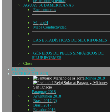
de Trichomycteridae
AGUAS SUDAMERICANAS
Encuentra ríos
Mapa pH
Mapa Conductividad
LAS ESTADÍSTICAS DE SILURIFORMES
GÉNEROS DE PECES SIMPÁRICOS DE
SILURIFORMES
Close
REUNIÓNES
AMÉRICA DEL SUR
Bolivia 2019
Paraguay 2018
Argentinien 2018
Brasil 2017 (2)
Brasil 2017
Ecuador 2016