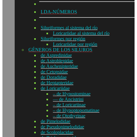
LDA-NÚMEROS
Siluriformes al sistema del río
Loricariidae al sistema del río
Siluriformes por región
Loricariidae por región
GÉNEROS DE LOS SILUROS
de Aspredinidae
de Astroblepidae
de Auchenipteridae
de Cetopsidae
de Doradidae
de Heptapteridae
de Loricariidae
– de Hypostominae
— de Ancistrini
– de Loricariinae
– de Hypoptopomatinae
– de Otothyrinae
de Pimelodidae
de Pseudopimelodidae
de Scoloplacidae