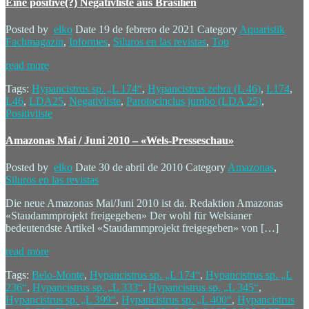
Eine positive(?) Negativliste aus Brasilien
Posted by
elko
Date
19 de febrero de 2021
Category
Aquaristik
Fachmagazin
,
Informes
,
Siluros en las revistas
,
Top
read more
Tags:
Hypancistrus sp. „L 174“
,
Hypancistrus zebra (L 46)
,
L174
,
L46
,
LDA25
,
Negativliste
,
Parotocinclus jumbo (LDA 25)
,
Positivliste
Amazonas Mai / Juni 2010 – «Wels-Presseschau»
Posted by
elko
Date
30 de abril de 2010
Category
Amazonas
,
Siluros en las revistas
Die neue Amazonas Mai/Juni 2010 ist da. Redaktion Amazonas
«Staudammprojekt freigegeben» Der wohl für Welsianer
bedeutendste Artikel «Staudammprojekt freigegeben» von […]
read more
Tags:
Belo-Monte
,
Hypancistrus sp. „L 174“
,
Hypancistrus sp. „L
236“
,
Hypancistrus sp. „L 333“
,
Hypancistrus sp. „L 345“
,
Hypancistrus sp. „L 399“
,
Hypancistrus sp. „L 400“
,
Hypancistrus