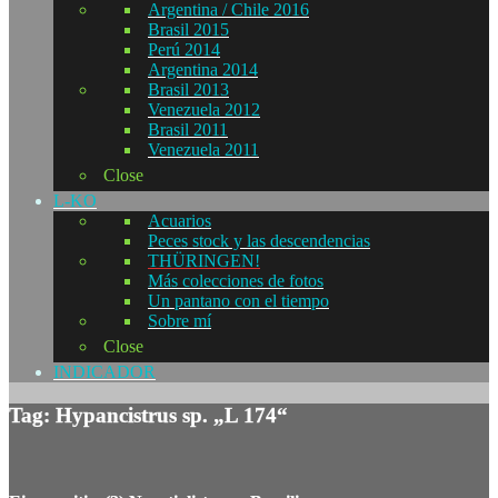
Argentina / Chile 2016
Brasil 2015
Perú 2014
Argentina 2014
Brasil 2013
Venezuela 2012
Brasil 2011
Venezuela 2011
Close
L-KO
Acuarios
Peces stock y las descendencias
THÜRINGEN!
Más colecciones de fotos
Un pantano con el tiempo
Sobre mí
Close
INDICADOR
Tag: Hypancistrus sp. „L 174“