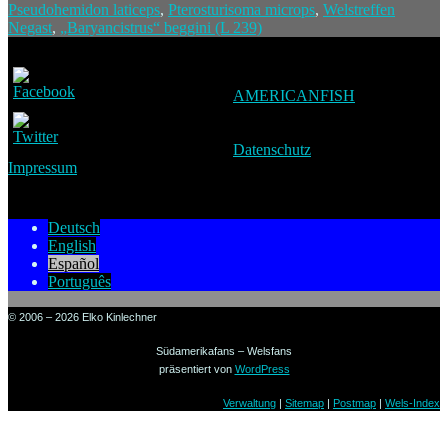
Pseudohemidon laticeps
,
Pterosturisoma microps
,
Welstreffen
Negast
,
„Baryancistrus“ beggini (L 239)
AMERICANFISH
Datenschutz
Impressum
Deutsch
English
Español
Português
© 2006 – 2026 Elko Kinlechner
Südamerikafans – Welsfans
präsentiert von
WordPress
Verwaltung
|
Sitemap
|
Postmap
|
Wels-Index
Sign in to your account