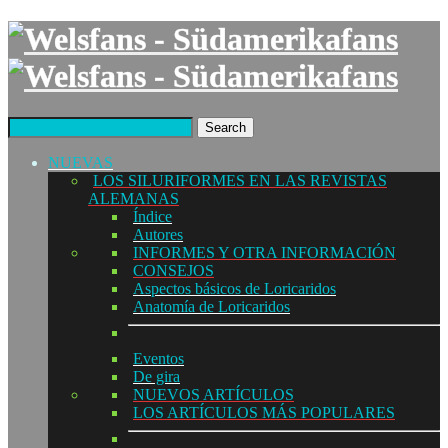
Search
NUEVAS
LOS SILURIFORMES EN LAS REVISTAS
ALEMANAS
Índice
Autores
INFORMES Y OTRA INFORMACIÓN
CONSEJOS
Aspectos básicos de Loricaridos
Anatomía de Loricaridos
Eventos
De gira
NUEVOS ARTÍCULOS
LOS ARTÍCULOS MÁS POPULARES