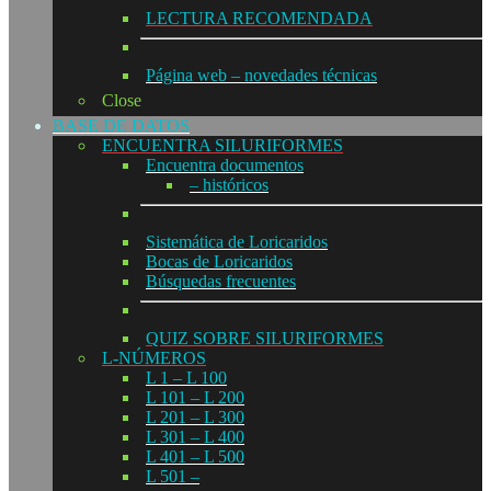
LECTURA RECOMENDADA
Página web – novedades técnicas
Close
BASE DE DATOS
ENCUENTRA SILURIFORMES
Encuentra documentos
– históricos
Sistemática de Loricaridos
Bocas de Loricaridos
Búsquedas frecuentes
QUIZ SOBRE SILURIFORMES
L-NÚMEROS
L 1 – L 100
L 101 – L 200
L 201 – L 300
L 301 – L 400
L 401 – L 500
L 501 –