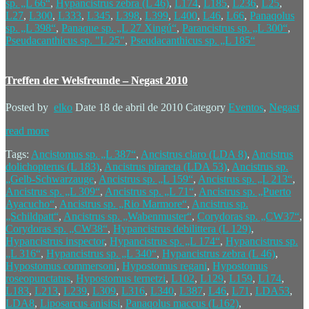
sp. „L 66“
,
Hypancistrus zebra (L 46)
,
L174
,
L185
,
L236
,
L25
,
L27
,
L300
,
L333
,
L345
,
L398
,
L399
,
L400
,
L46
,
L66
,
Panaqolus
sp. „L 398“
,
Panaque sp. „L 27 Xingú“
,
Parancistrus sp. „L 300“
,
Pseudacanthicus sp. "L 25"
,
Pseudacanthicus sp. „L 185“
Treffen der Welsfreunde – Negast 2010
Posted by
elko
Date
18 de abril de 2010
Category
Eventos
,
Negast
read more
Tags:
Ancistomus sp. „L 387“
,
Ancistrus claro (LDA 8)
,
Ancistrus
dolichopterus (L 183)
,
Ancistrus pirareta (LDA 53)
,
Ancistrus sp.
„Gelb-Schwarzauge
,
Ancistrus sp. „L 159“
,
Ancistrus sp. „L 213“
,
Ancistrus sp. „L 309“
,
Ancistrus sp. „L 71“
,
Ancistrus sp. „Puerto
Ayacucho“
,
Ancistrus sp. „Rio Marmore“
,
Ancistrus sp.
„Schildpatt“
,
Ancistrus sp. „Wabenmuster“
,
Corydoras sp. „CW37“
,
Corydoras sp. „CW38“
,
Hypancistrus debilittera (L 129)
,
Hypancistrus inspector
,
Hypancistrus sp. „L 174“
,
Hypancistrus sp.
„L 316“
,
Hypancistrus sp. „L 340“
,
Hypancistrus zebra (L 46)
,
Hypostomus commersoni
,
Hypostomus regani
,
Hypostomus
roseopunctatus
,
Hypostomus ternetzi
,
L102
,
L129
,
L159
,
L174
,
L183
,
L213
,
L239
,
L309
,
L316
,
L340
,
L387
,
L46
,
L71
,
LDA53
,
LDA8
,
Liposarcus anisitsi
,
Panaqolus maccus (L162)
,