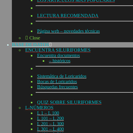
LOS ARTÍCULOS MÁS POPULARES
LECTURA RECOMENDADA
Página web – novedades técnicas
Close
BASE DE DATOS
ENCUENTRA SILURIFORMES
Encuentra documentos
– históricos
Sistemática de Loricaridos
Bocas de Loricaridos
Búsquedas frecuentes
QUIZ SOBRE SILURIFORMES
L-NÚMEROS
L 1 – L 100
L 101 – L 200
L 201 – L 300
L 301 – L 400