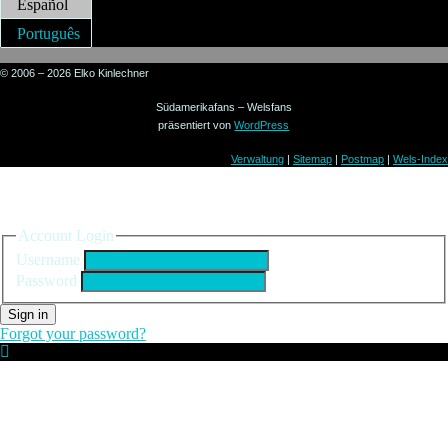
Español
Português
© 2006 – 2026 Elko Kinlechner
Südamerikafans – Welsfans
präsentiert von
WordPress
Verwaltung
|
Sitemap
|
Postmap
|
Wels-Index
Sign in to your account
Account Login
Username
Password
Sign in
Forgot your password?