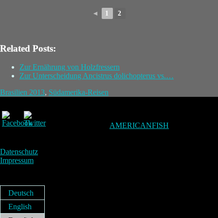
◄
1
2
Related Posts:
Zur Ernährung von Holzfressern
Zur Unterscheidung Ancistrus dolichopterus vs.…
Brasilien 2013
,
Südamerika-Reisen
AMERICANFISH
Datenschutz
Impressum
Deutsch
English