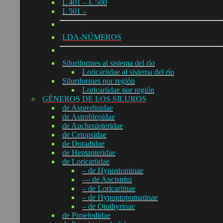
L 401 – L 500
L 501 –
LDA-NÚMEROS
Siluriformes al sistema del río
Loricariidae al sistema del río
Siluriformes por región
Loricariidae por región
GÉNEROS DE LOS SILUROS
de Aspredinidae
de Astroblepidae
de Auchenipteridae
de Cetopsidae
de Doradidae
de Heptapteridae
de Loricariidae
– de Hypostominae
— de Ancistrini
– de Loricariinae
– de Hypoptopomatinae
– de Otothyrinae
de Pimelodidae