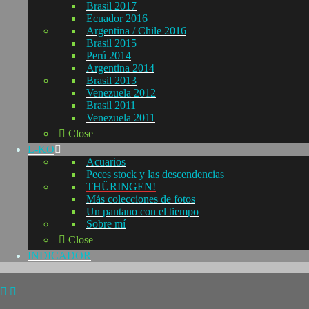
Brasil 2017
Ecuador 2016
Argentina / Chile 2016
Brasil 2015
Perú 2014
Argentina 2014
Brasil 2013
Venezuela 2012
Brasil 2011
Venezuela 2011
Close
L-KO
Acuarios
Peces stock y las descendencias
THÜRINGEN!
Más colecciones de fotos
Un pantano con el tiempo
Sobre mí
Close
INDICADOR