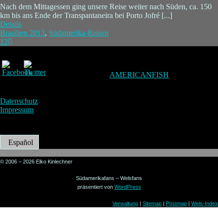
Nach dem Mittagessen ging unsere Reise weiter nach Süden, ca. 150
km bis ans Ende der Transpantaneira bei Porto Jofré [...]
Details
Brasilien 2013
,
Südamerika-Reisen
1
2
AMERICANFISH
Datenschutz
Impressum
Español
© 2006 – 2026 Elko Kinlechner
Südamerikafans – Welsfans
präsentiert von
WordPress
Verwaltung
|
Sitemap
|
Postmap
|
Wels-Index