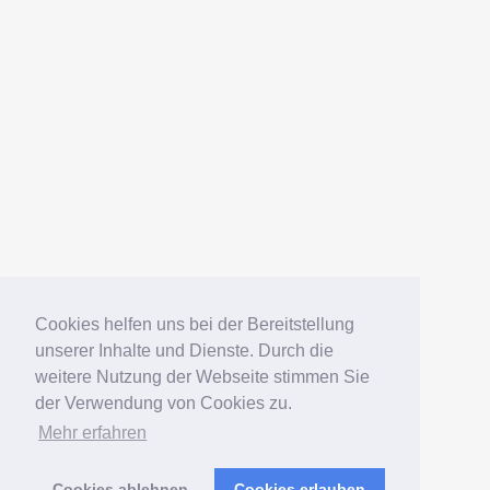
AMERICANFISH
Datenschutz
Impressum
Deutsch
English
Español
Português
Русский
Cookies helfen uns bei der Bereitstellung
unserer Inhalte und Dienste. Durch die
weitere Nutzung der Webseite stimmen Sie
© 2006 – 2026 Elko Kinlechner
der Verwendung von Cookies zu.
Mehr erfahren
Südamerikafans – Welsfans
präsentiert von
WordPress
Cookies ablehnen
Cookies erlauben