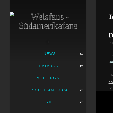
T
D
Po
NEWS
Ha
au
DATABASE
r
MEETINGS
Ac
L2
SOUTH AMERICA
L-KO