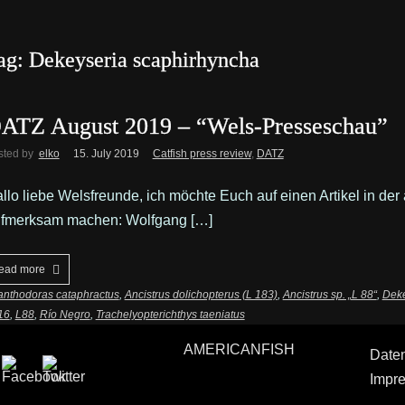
ag: Dekeyseria scaphirhyncha
ATZ August 2019 – “Wels-Presseschau”
sted by
elko
15. July 2019
Catfish press review
,
DATZ
llo liebe Welsfreunde, ich möchte Euch auf einen Artikel in d
fmerksam machen: Wolfgang […]
ead more
anthodoras cataphractus
,
Ancistrus dolichopterus (L 183)
,
Ancistrus sp. „L 88“
,
Deke
16
,
L88
,
Río Negro
,
Trachelyopterichthys taeniatus
AMERICANFISH
Date
Impr