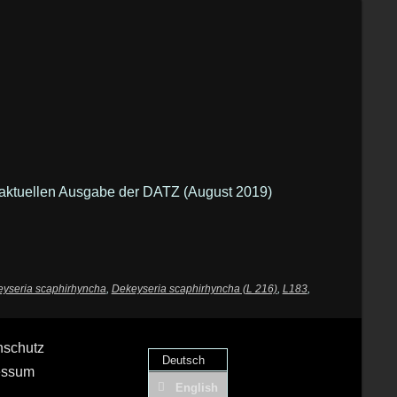
er aktuellen Ausgabe der DATZ (August 2019)
yseria scaphirhyncha
,
Dekeyseria scaphirhyncha (L 216)
,
L183
,
nschutz
Deutsch
essum
English