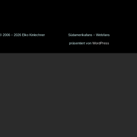
© 2006 – 2026 Elko Kinlechner
Südamerikafans – Welsfans
präsentiert von
WordPress