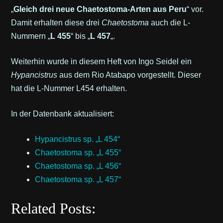
„
Gleich drei neue Chaetostoma-Arten aus Peru
“ vor.
Damit erhalten diese drei
Chaetostoma
auch die L-
Nummern „
L 455
“ bis „
L 457
„.
Weiterhin wurde in diesem Heft von Ingo Seidel ein
Hypancistrus
aus dem Rio Atabapo vorgestellt. Dieser
hat die L-Nummer L454 erhalten.
In der Datenbank aktualisiert:
Hypancistrus
sp. „L 454“
Chaetostoma
sp. „L 455“
Chaetostoma
sp. „L 456“
Chaetostoma
sp. „L 457“
Related Posts: