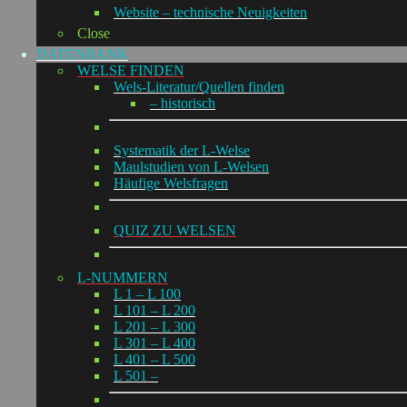
Website – technische Neuigkeiten
Close
DATENBANK
WELSE FINDEN
Wels-Literatur/Quellen finden
– historisch
Systematik der L-Welse
Maulstudien von L-Welsen
Häufige Welsfragen
QUIZ ZU WELSEN
L-NUMMERN
L 1 – L 100
L 101 – L 200
L 201 – L 300
L 301 – L 400
L 401 – L 500
L 501 –