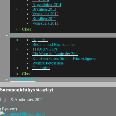
Argentinien 2014
Brasilien 2013
Venezuela 2012
Brasilien 2011
Venezuela 2011
Close
L-KO
Aquarien
Bestand und Nachzuchten
THÜRINGEN!
Ein Moor im Laufe der Zeit
Kunstwerke aus Stroh – Kirmesfiguren
Weitere Fotoserien
Über mich
Close
WEGWEISER
Soromonichthys stearleyi
Lujan & Armbruster, 2011
(
Typusart
)