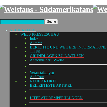
Suche
NEUIGKEITEN
WELS-PRESSESCHAU
Index
Autoren
BERICHTE UND WEITERE INFORMATION
TIPPS
GRUNDLAGEN ZU L-WELSEN
Anatomie der L-Welse
Veranstaltungen
Auf Tour
NEUE ARTIKEL
BELIEBTESTE ARTIKEL
LITERATUREMPFEHLUNGEN