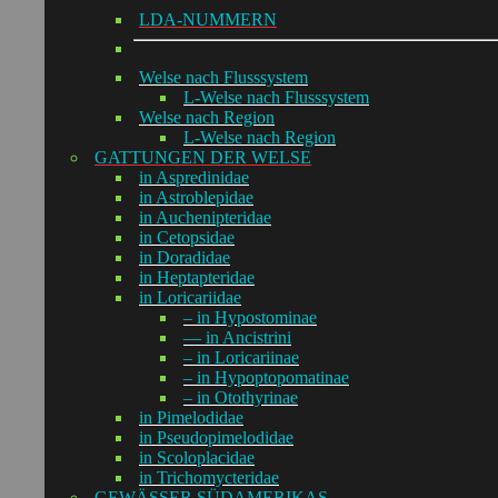
LDA-NUMMERN
Welse nach Flusssystem
L-Welse nach Flusssystem
Welse nach Region
L-Welse nach Region
GATTUNGEN DER WELSE
in Aspredinidae
in Astroblepidae
in Auchenipteridae
in Cetopsidae
in Doradidae
in Heptapteridae
in Loricariidae
– in Hypostominae
— in Ancistrini
– in Loricariinae
– in Hypoptopomatinae
– in Otothyrinae
in Pimelodidae
in Pseudopimelodidae
in Scoloplacidae
in Trichomycteridae
GEWÄSSER SÜDAMERIKAS