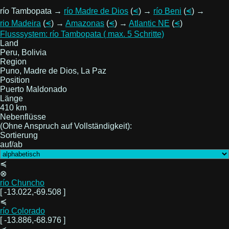
río Tambopata →
río Madre de Dios
(
⪪
) →
río Beni
(
⪪
) →
rio Madeira
(
⪪
) →
Amazonas
(
⪪
) →
Atlantic NE
(
⪪
)
Flusssystem: río Tambopata ( max. 5 Schritte)
Land
Peru, Bolivia
Region
Puno, Madre de Dios, La Paz
Position
Puerto Maldonado
Länge
410 km
Nebenflüsse
(Ohne Anspruch auf Vollständigkeit):
Sortierung
auf/ab
≼
⊗
río Chuncho
[ -13.022,-69.508 ]
≼
río Colorado
[ -13.886,-68.976 ]