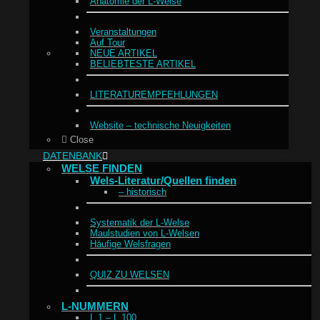
Anatomie der L-Welse
Veranstaltungen
Auf Tour
NEUE ARTIKEL
BELIEBTESTE ARTIKEL
LITERATUREMPFEHLUNGEN
Website – technische Neuigkeiten
Close
DATENBANK
WELSE FINDEN
Wels-Literatur/Quellen finden
– historisch
Systematik der L-Welse
Maulstudien von L-Welsen
Häufige Welsfragen
QUIZ ZU WELSEN
L-NUMMERN
L 1 – L 100