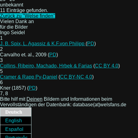
unbekannt
11 Einträge gefunden.
Zurück zu "Welse finden"
Vielen Dank an
für die Bilder
Ingo Seidel
1
J. B. Spix, L. Agassiz & K.F.von Philipp
(
PD
)
2
Carvalho et. al., 2009 (
PD
)
3
Collins, Ribeiro, Machado, Hrbek & Farias
(
CC BY 4.0
)
5
Cramer & Rapp Py-Daniel
(
CC BY-NC 4.0
)
6
Kner (1857) (
PD
)
7, 8
Bitte hilf mit
Deinen
Bildern und Informationen beim
Vervollständigen der Datenbank: database(at)welsfans.de
Deutsch
English
Español
Português