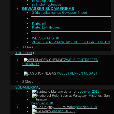
in Scoloplacidae
in Trichomycteridae
GEWÄSSER SÜDAMERIKAS
Südamerikanisches Gewässer finden
Karte: pH
Karte: Leitfähigkeit
WELS-STATISTIK
ZU WELSEN SYMPATRISCHE FISCHGATTUNGEN
Close
TREFFEN
WELS-FANTREFFEN
CHEMNITZ
WELSTREFFEN NEGAST
Close
SÜDAMERIKA
Bolivien 2019
Paraguay 2018
Argentinien 2018
Brasilien 2017 (2)