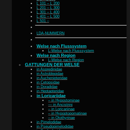
L 101 – L 200
L 201 – L 300
L 301 – L 400
L 401 – L 500
L 501 –
LDA-NUMMERN
Welse nach Flusssystem
L-Welse nach Flusssystem
Welse nach Region
L-Welse nach Region
GATTUNGEN DER WELSE
in Aspredinidae
in Astroblepidae
in Auchenipteridae
in Cetopsidae
in Doradidae
in Heptapteridae
in Loricariidae
– in Hypostominae
— in Ancistrini
– in Loricariinae
– in Hypoptopomatinae
– in Otothyrinae
in Pimelodidae
in Pseudopimelodidae