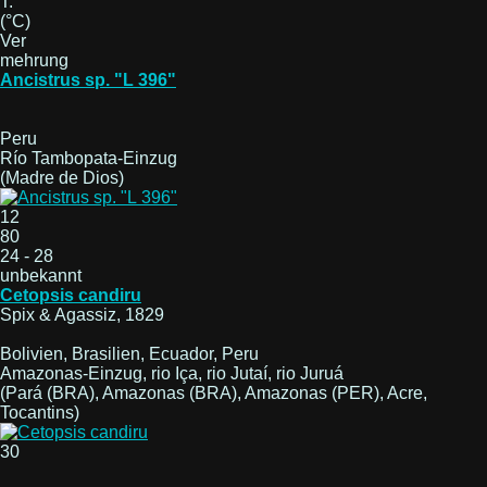
T.
(°C)
Ver
mehrung
Ancistrus sp. "L 396"
Peru
Río Tambopata-Einzug
(Madre de Dios)
12
80
24 - 28
unbekannt
Cetopsis candiru
Spix & Agassiz, 1829
Bolivien, Brasilien, Ecuador, Peru
Amazonas-Einzug, rio Iça, rio Jutaí, rio Juruá
(Pará (BRA), Amazonas (BRA), Amazonas (PER), Acre,
Tocantins)
30