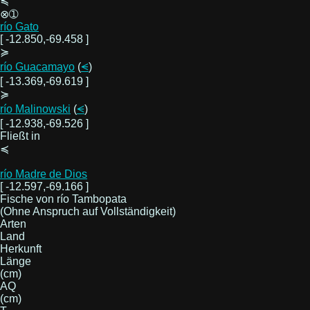
≼
⊗➀
río Gato
[ -12.850,-69.458 ]
≽
río Guacamayo
(
⪪
)
[ -13.369,-69.619 ]
≽
río Malinowski
(
⪪
)
[ -12.938,-69.526 ]
Fließt in
≼
río Madre de Dios
[ -12.597,-69.166 ]
Fische von río Tambopata
(Ohne Anspruch auf Vollständigkeit)
Arten
Land
Herkunft
Länge
(cm)
AQ
(cm)