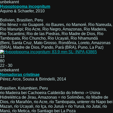
unbekannt
Hypoptopoma incognitum
Aquino & Schaefer, 2010
Bolivien, Brasilien, Peru
Rio Iténez = rio Guaporé, rio Baures, rio Mamoré, Rio Nareuda,
Rio Manuripi; Rio Acre, Rio Negro, Amazonas, Rio Madeira,
Rio Tocantins; Rio de las Piedras, Rio Madre de Dios, Rio
Tambopata, Rio Chuncho, Rio Ucayali, Rio Nhamundá
(Beni, Santa Cruz, Mato Grosso, Rondônia, Loreto, Amazonas
(BRA), Madre de Dios, Pando, Pará (BRA), Puno, La Paz)
13
80
22 - 30
unbekannt
Nemadoras cristinae
Pérez, Arce, Sousa & Birindelli, 2014
Brasilien, Kolumbien, Peru
rio Madeira bei Cachoeira Caldeirão do Inferno -> Usina
Hidrelétrica de Jirau, Amazonas = rio Solimões, río Madre de
Dios, río Marañón, rio Acre, río Tambopata, unterer río Napo bei
Mazan, río Ucayali, rio Iça, rio Juruá = río Yuruá, rio Jutaí, río
Manú, río Metica, río Santiago bei La Poza