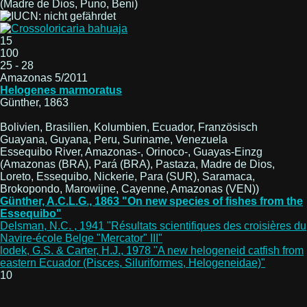
(Madre de Dios, Puno, Beni)
15
100
25 - 28
Amazonas 5/2011
Helogenes marmoratus
Günther, 1863
Bolivien, Brasilien, Kolumbien, Ecuador, Französisch
Guayana, Guyana, Peru, Suriname, Venezuela
Essequibo River, Amazonas-, Orinoco-, Guayas-Einzg
(Amazonas (BRA), Pará (BRA), Pastaza, Madre de Dios,
Loreto, Essequibo, Nickerie, Para (SUR), Saramaca,
Brokopondo, Marowijne, Cayenne, Amazonas (VEN))
Günther, A.C.L.G., 1863 "On new species of fishes from the
Essequibo"
Delsman, N.C. , 1941 "Résultats scientifiques des croisières du
Navire-école Belge "Mercator" III"
lodek, G.S. & Carter, H.J., 1978 "A new helogeneid catfish from
eastern Ecuador (Pisces, Siluriformes, Helogeneidae)"
10