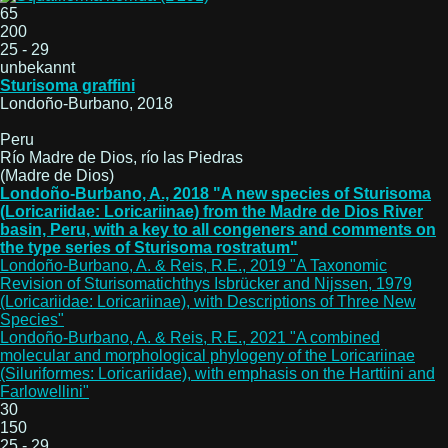
65
200
25 - 29
unbekannt
Sturisoma graffini
Londoño-Burbano, 2018
Peru
Río Madre de Dios, río las Piedras
(Madre de Dios)
Londoño-Burbano, A., 2018 "A new species of Sturisoma
(Loricariidae: Loricariinae) from the Madre de Dios River
basin, Peru, with a key to all congeners and comments on
the type series of Sturisoma rostratum"
Londoño-Burbano, A. & Reis, R.E., 2019 "A Taxonomic
Revision of Sturisomatichthys Isbrücker and Nijssen, 1979
(Loricariidae: Loricariinae), with Descriptions of Three New
Species"
Londoño-Burbano, A. & Reis, R.E., 2021 "A combined
molecular and morphological phylogeny of the Loricariinae
(Siluriformes: Loricariidae), with emphasis on the Harttiini and
Farlowellini"
30
150
25 - 29