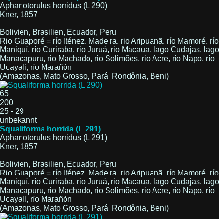
Aphanotorulus horridus (L 290)
Kner, 1857
Bolivien, Brasilien, Ecuador, Peru
Rio Guaporé = río Iténez, Madeira, rio Aripuanã, río Mamoré, río
Maniquí, río Curiraba, rio Juruá, rio Macaua, lago Cudajas, lago
Manacapuru, rio Machado, rio Solimões, rio Acre, río Napo, río
Ucayali, río Marañón
(Amazonas, Mato Grosso, Pará, Rondônia, Beni)
65
200
25 - 29
unbekannt
Squaliforma horrida (L 291)
Aphanotorulus horridus (L 291)
Kner, 1857
Bolivien, Brasilien, Ecuador, Peru
Rio Guaporé = río Iténez, Madeira, rio Aripuanã, río Mamoré, río
Maniquí, río Curiraba, rio Juruá, rio Macaua, lago Cudajas, lago
Manacapuru, rio Machado, rio Solimões, rio Acre, río Napo, río
Ucayali, río Marañón
(Amazonas, Mato Grosso, Pará, Rondônia, Beni)