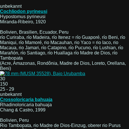
unbekannt
Cochliodon pyrineusi
Hypostomus pyrineusi
Miranda-Ribeiro, 1920
Bolivien, Brasilien, Ecuador, Peru
río Curiraba, río Madeira, río Itenez = río Guaporé, río Beni, río
Maniqui, río Mamoré, rio Macauhan, rio Yaco = rio Iaco, rio
Macaua, rio Jamari, río Catapino, río Pucuno, río Lushian, río
Marañón, río Santiago, río Huallaga río Madre de Dios, río
Tambopata
(Acre, Amazonas, Rondônia, Madre de Dios, Loreto, Orellana,
Beni)
30
150
25 - 29
unbekannt
Crossoloricaria bahuaja
Rhadinoloricaria bahuaja
Chang & Castro, 1999
Bolivien, Peru
Rio Tambopata, rio Madre de Dios-Einzug, oberer rio Purus