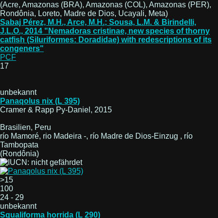
(Acre, Amazonas (BRA), Amazonas (COL), Amazonas (PER),
Rondônia, Loreto, Madre de Dios, Ucayali, Meta)
Sabaj Pérez, M.H., Arce, M.H.; Sousa, L.M. & Birindelli,
J.L.O., 2014 "Nemadoras cristinae, new species of thorny
catfish (Siluriformes: Doradidae) with redescriptions of its
congeners"
PCF
17
unbekannt
Panaqolus nix (L 395)
Cramer & Rapp Py-Daniel, 2015
Brasilien, Peru
río Mamoré, rio Madeira -, río Madre de Dios-Einzug , río
Tambopata
(Rondônia)
>15
100
24 - 29
unbekannt
Squaliforma horrida (L 290)