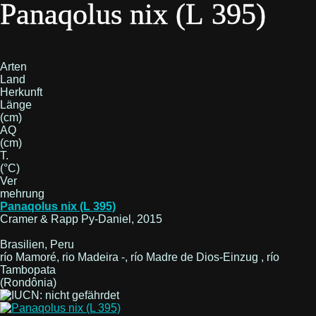
Panaqolus nix (L 395)
Arten
Land
Herkunft
Länge
(cm)
AQ
(cm)
T.
(°C)
Ver
mehrung
Panaqolus nix (L 395)
Cramer & Rapp Py-Daniel, 2015
Brasilien, Peru
río Mamoré, rio Madeira -, río Madre de Dios-Einzug , río
Tambopata
(Rondônia)