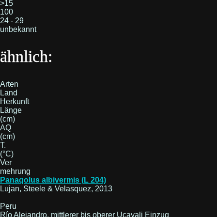
>15
100
24 - 29
unbekannt
ähnlich:
Arten
Land
Herkunft
Länge
(cm)
AQ
(cm)
T.
(°C)
Ver
mehrung
Panaqolus albivermis (L 204)
Lujan, Steele & Velasquez, 2013
Peru
Río Alejandro, mittlerer bis oberer Ucayali Einzug