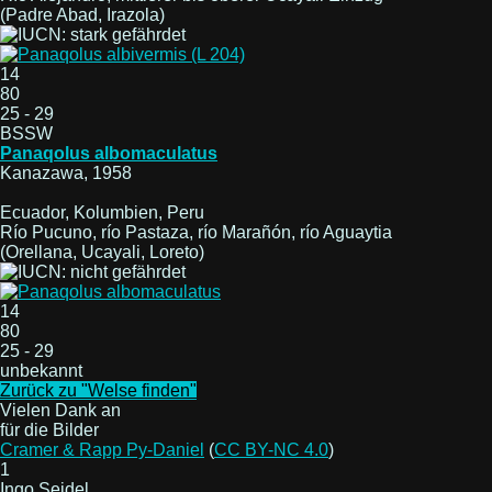
(Padre Abad, Irazola)
14
80
25 - 29
BSSW
Panaqolus albomaculatus
Kanazawa, 1958
Ecuador, Kolumbien, Peru
Río Pucuno, río Pastaza, río Marañón, río Aguaytia
(Orellana, Ucayali, Loreto)
14
80
25 - 29
unbekannt
Zurück zu "Welse finden"
Vielen Dank an
für die Bilder
Cramer & Rapp Py-Daniel
(
CC BY-NC 4.0
)
1
Ingo Seidel