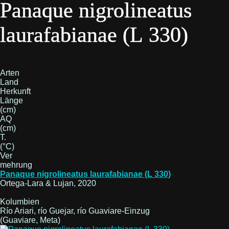
Panaque nigrolineatus
laurafabianae (L 330)
Arten
Land
Herkunft
Länge
(cm)
AQ
(cm)
T.
(°C)
Ver
mehrung
Panaque nigrolineatus laurafabianae (L 330)
Ortega-Lara & Lujan, 2020
Kolumbien
Río Ariari, río Guejar, río Guaviare-Einzug
(Guaviare, Meta)