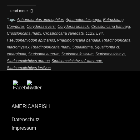
read more
Tags:
Aphanotorulus ammophilus
,
Aphanotorulus popoi
,
Befruchtung
Corydoras
,
Corydoras eversi
,
Corydoras knaacki
,
Crossloricaria bahuaja
,
Crossloricaria rhami
,
Crossloricaria variegata
,
L123
,
L94
,
Pseudohemiodon apithanos
,
Rhadinoloricaria bahuaja
,
Rhadinoloricaria
macromystax
,
Rhadinoloricaria rhami
,
Squaliforma
,
Squaliforma cf.
emarginata
,
Sturisoma aureum
,
Sturisoma festivum
,
Sturisomatichthys
,
Sturisomatichthys aureus
,
Sturisomatichthys cf. tamanae
,
Sturisomatichthys festivus
AMERICANFISH
Datenschutz
Impressum