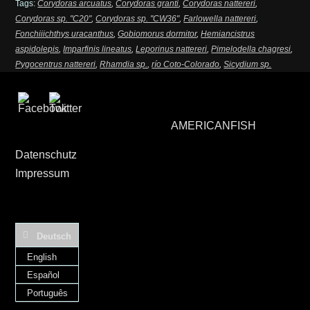
Tags:
Corydoras arcuatus
,
Corydoras granti
,
Corydoras nattereri
,
Corydoras sp. "C20"
,
Corydoras sp. "CW36"
,
Farlowella nattereri
,
Fonchiiichthys uracanthus
,
Gobiomorus dormitor
,
Hemiancistrus
aspidolepis
,
Imparfinis lineatus
,
Leporinus nattereri
,
Pimelodella chagresi
,
Pygocentrus nattereri
,
Rhamdia sp.
,
río Coto-Colorado
,
Sicydium sp.
AMERICANFISH
Datenschutz
Impressum
Deutsch
English
Español
Português