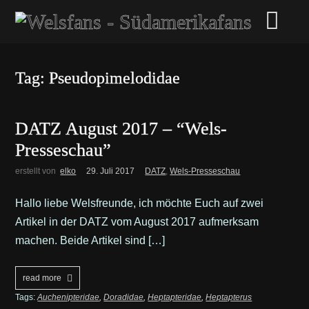
Tag: Pseudopimelodidae
DATZ August 2017 – “Wels-
Presseschau”
erstellt von
elko
29. Juli 2017
DATZ
,
Wels-Presseschau
Hallo liebe Welsfreunde, ich möchte Euch auf zwei
Artikel in der DATZ vom August 2017 aufmerksam
machen. Beide Artikel sind […]
read more
Tags:
Auchenipteridae
,
Doradidae
,
Heptapteridae
,
Heptapterus