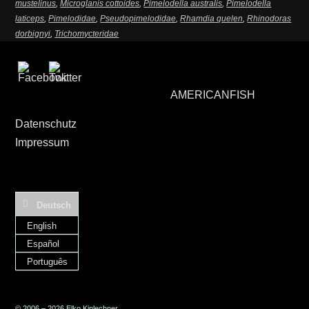
mustelinus
,
Microglanis cottoides
,
Pimelodella australis
,
Pimelodella
laticeps
,
Pimelodidae
,
Pseudopimelodidae
,
Rhamdia quelen
,
Rhinodoras
dorbignyi
,
Trichomycteridae
AMERICANFISH
Datenschutz
Impressum
Deutsch
English
Español
Português
© 2006 – 2026 Elko Kinlechner