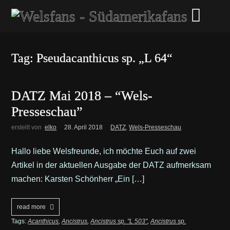
Tag: Pseudacanthicus sp. „L 64“
DATZ Mai 2018 – “Wels-
Presseschau”
erstellt von
elko
28. April 2018
DATZ
,
Wels-Presseschau
Hallo liebe Welsfreunde, ich möchte Euch auf zwei
Artikel in der aktuellen Ausgabe der DATZ aufmerksam
machen: Karsten Schönherr „Ein […]
read more
Tags:
Acanthicus
,
Ancistrus
,
Ancistrus sp. "L 503"
,
Ancistrus sp.