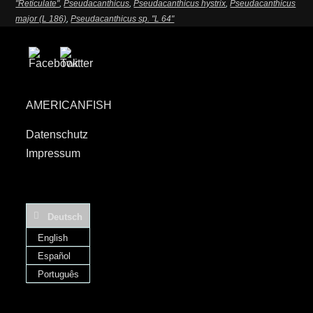
"Reticulate"
,
Pseudacanthicus
,
Pseudacanthicus hystrix
,
Pseudacanthicus
major (L 186)
,
Pseudacanthicus sp. "L 64"
AMERICANFISH
Datenschutz
Impressum
Deutsch
English
Español
Português