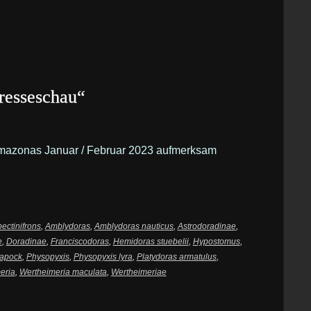
resseschau“
r Amazonas Januar / Februar 2023 aufmerksam
ectinifrons
,
Amblydoras
,
Amblydoras nauticus
,
Astrodoradinae
,
e
,
Doradinae
,
Franciscodoras
,
Hemidoras stuebelii
,
Hypostomus
,
apock
,
Physopyxis
,
Physopyxis lyra
,
Platydoras armatulus
,
eria
,
Wertheimeria maculata
,
Wertheimeriae