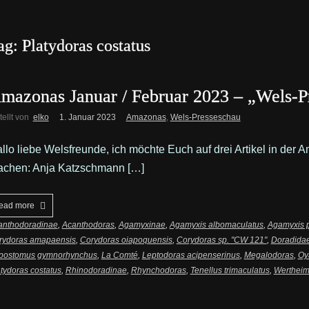
ag: Platydoras costatus
mazonas Januar / Februar 2023 – „Wels-P
tellt von
elko
1. Januar 2023
Amazonas
,
Wels-Presseschau
llo liebe Welsfreunde, ich möchte Euch auf drei Artikel in de
chen: Anja Katzschmann […]
ead more
anthodoradinae
,
Acanthodoras
,
Agamyxinae
,
Agamyxis albomaculatus
,
Agamyxis p
rydoras amapaensis
,
Corydoras oiapoquensis
,
Corydoras sp. "CW 121"
,
Doradida
postomus gymnorhynchus
,
La Comté
,
Leptodoras acipenserinus
,
Megalodoras
,
Oy
tydoras costatus
,
Rhinodoradinae
,
Rhynchodoras
,
Tenellus trimaculatus
,
Wertheim