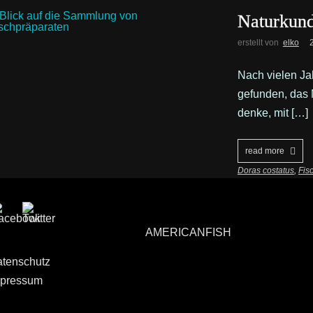
Naturkund
erstellt von
elko
Nach vielen Jah
gefunden, das 
denke, mit […]
read more
Doras costatus
,
Fis
AMERICANFISH
tenschutz
pressum