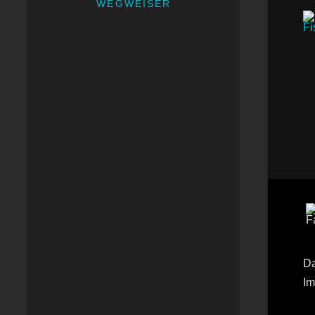
WEGWEISER
Da
Im