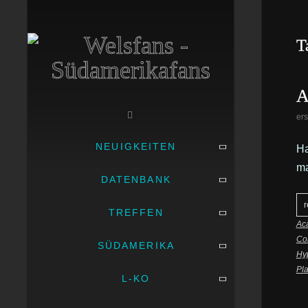
T
A
ers
NEUIGKEITEN
Ha
ma
DATENBANK
r
TREFFEN
Ac
Co
SÜDAMERIKA
Hy
Pla
L-KO