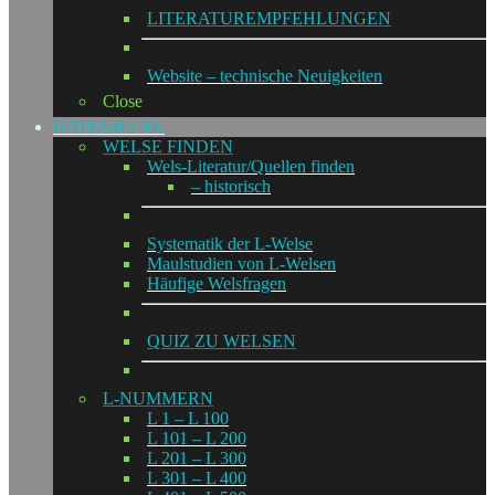
LITERATUREMPFEHLUNGEN
Website – technische Neuigkeiten
Close
DATENBANK
WELSE FINDEN
Wels-Literatur/Quellen finden
– historisch
Systematik der L-Welse
Maulstudien von L-Welsen
Häufige Welsfragen
QUIZ ZU WELSEN
L-NUMMERN
L 1 – L 100
L 101 – L 200
L 201 – L 300
L 301 – L 400