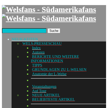
Suche
NEUIGKEITEN
WELS-PRESSESCHAU
Index
Autoren
BERICHTE UND WEITERE
INFORMATIONEN
TIPPS
GRUNDLAGEN ZU L-WELSEN
Anatomie der L-Welse
Veranstaltungen
Auf Tour
NEUE ARTIKEL
BELIEBTESTE ARTIKEL