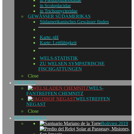
in Pseudopimelodidae
in Scoloplacidae
in Trichomycteridae
GEWÄSSER SÜDAMERIKAS
Südamerikanisches Gewässer finden
Karte: pH
Karte: Leitfähigkeit
WELS-STATISTIK
ZU WELSEN SYMPATRISCHE
FISCHGATTUNGEN
Close
TREFFEN
WELS-
FANTREFFEN CHEMNITZ
WELSTREFFEN
NEGAST
Close
SÜDAMERIKA
Bolivien 2019