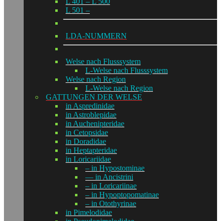
L 401 – L 500
L 501 –
LDA-NUMMERN
Welse nach Flusssystem
L-Welse nach Flusssystem
Welse nach Region
L-Welse nach Region
GATTUNGEN DER WELSE
in Aspredinidae
in Astroblepidae
in Auchenipteridae
in Cetopsidae
in Doradidae
in Heptapteridae
in Loricariidae
– in Hypostominae
— in Ancistrini
– in Loricariinae
– in Hypoptopomatinae
– in Otothyrinae
in Pimelodidae