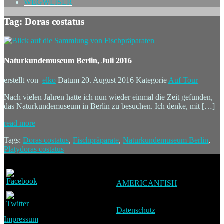
WEGWEISER
Tag: Doras costatus
Naturkundemuseum Berlin, Juli 2016
erstellt von
elko
Datum
20. August 2016
Kategorie
Auf Tour
Nach vielen Jahren hatte ich nun wieder einmal die Zeit gefunden,
das Naturkundemuseum in Berlin zu besuchen. Ich denke, mit […]
read more
Tags:
Doras costatus
,
Fischpräparate
,
Naturkundemuseum Berlin
,
Platydoras costatus
AMERICANFISH
Datenschutz
Impressum