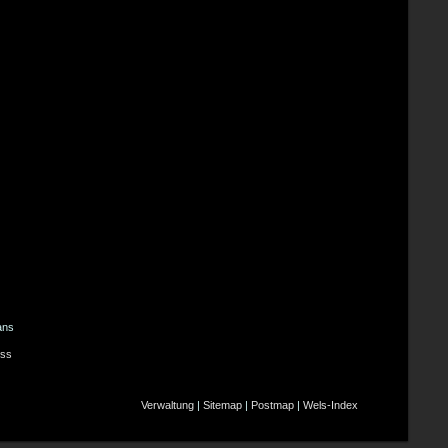
ans
ss
Verwaltung
|
Sitemap
|
Postmap
|
Wels-Index