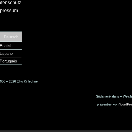
tenschutz
pressum
Deutsch
English
Español
Português
006 – 2026 Elko Kinlechner
Südamerikafans – Welsf
präsentiert von
WordPre