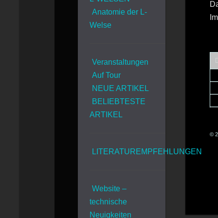
Da
Anatomie der L-
Im
Welse
Veranstaltungen
Auf Tour
NEUE ARTIKEL
BELIEBTESTE
ARTIKEL
© 2
LITERATUREMPFEHLUNGEN
Website –
technische
Neuigkeiten