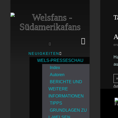
T
A
ers
NEUIGKEITEN
Ha
WELS-PRESSESCHAU
au
Index
Autoren
r
BERICHTE UND
Au
WEITERE
INFORMATIONEN
TIPPS
GRUNDLAGEN ZU
L-WELSEN