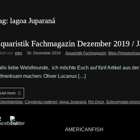
ag: lagoa Juparaná
quaristik Fachmagazin Dezember 2019 / J
tellt von
elko
30. Dezember 2019
Aquaristik Fachmagazin
,
Wels-Presseschau
llo liebe Welsfreunde, ich möchte Euch auf fünf Artikel aus d
fmerksam machen: Oliver Lucanus […]
ead more
chenipteridae
,
Corydoras nattereri
,
lagoa Juparaná
,
Rio Doce
,
Scleromystax prion
AMERICANFISH