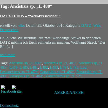
Tag: Ancistrus sp. „L 480“
DATZ 11/2015 – “Wels-Presseschau”
erstellt von
elko
Datum
25. Oktober 2015
Kategorie
DATZ
,
Wels-
Presseschau
Hallo liebe Welsfreunde, auf zwei welshaltige Artikel in der neuen
DATZ möchte ich Euch aufmerksam machen: Wolfgang Staeck "Der
Río […]
read more
Tags:
Ancistrus sp. "L 480"
,
Ancistrus sp. "L 481"
,
Ancistrus sp. "L
485"
,
L479
,
L480
,
L481
,
L482
,
L483
,
L484
,
L485
,
L52
,
Lasiancistrus sp. "L 479"
,
Panaqolus sp. "L 482"
,
Panaqolus sp. "L
483"
,
Panaqolus sp. "L 484"
,
Zonancistrus sp. "L 52"
AMERICANFISH
Datenschutz