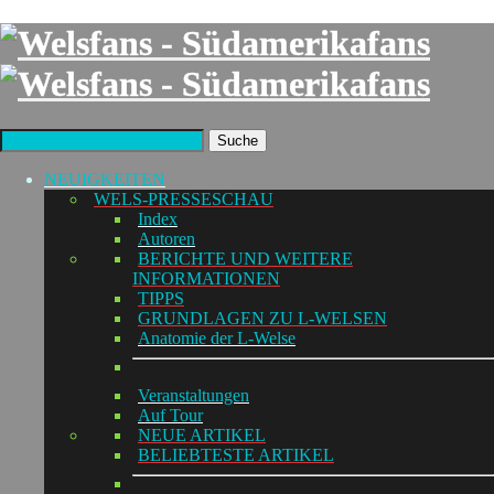
Suche
NEUIGKEITEN
WELS-PRESSESCHAU
Index
Autoren
BERICHTE UND WEITERE
INFORMATIONEN
TIPPS
GRUNDLAGEN ZU L-WELSEN
Anatomie der L-Welse
Veranstaltungen
Auf Tour
NEUE ARTIKEL
BELIEBTESTE ARTIKEL