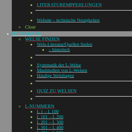
LITERATUREMPFEHLUNGEN
Website – technische Neuigkeiten
Close
DATENBANK
WELSE FINDEN
Wels-Literatur/Quellen finden
– historisch
Systematik der L-Welse
Maulstudien von L-Welsen
Häufige Welsfragen
QUIZ ZU WELSEN
L-NUMMERN
L 1 – L 100
L 101 – L 200
L 201 – L 300
L 301 – L 400