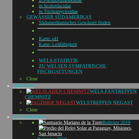
in Pseudopimelodidae
in Scoloplacidae
in Trichomycteridae
GEWÄSSER SÜDAMERIKAS
Südamerikanisches Gewässer finden
Karte: pH
Karte: Leitfähigkeit
WELS-STATISTIK
ZU WELSEN SYMPATRISCHE
FISCHGATTUNGEN
Close
TREFFEN
WELS-FANTREFFEN
CHEMNITZ
WELSTREFFEN NEGAST
Close
SÜDAMERIKA
Bolivien 2019