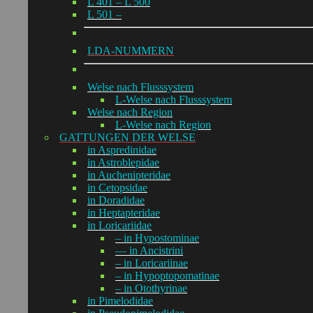
L 401 – L 500
L 501 –
LDA-NUMMERN
Welse nach Flusssystem
L-Welse nach Flusssystem
Welse nach Region
L-Welse nach Region
GATTUNGEN DER WELSE
in Aspredinidae
in Astroblepidae
in Auchenipteridae
in Cetopsidae
in Doradidae
in Heptapteridae
in Loricariidae
– in Hypostominae
— in Ancistrini
– in Loricariinae
– in Hypoptopomatinae
– in Otothyrinae
in Pimelodidae