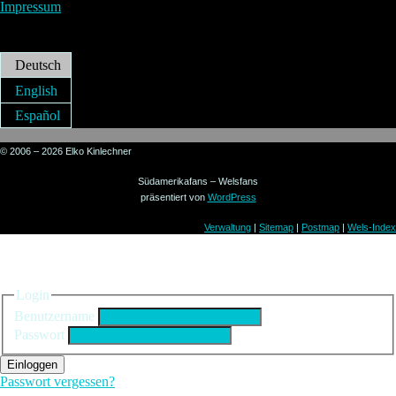
Impressum
Deutsch
English
Español
© 2006 – 2026 Elko Kinlechner
Südamerikafans – Welsfans
präsentiert von
WordPress
Verwaltung
|
Sitemap
|
Postmap
|
Wels-Index
Einloggen
Login
Benutzername
Passwort
Einloggen
Passwort vergessen?