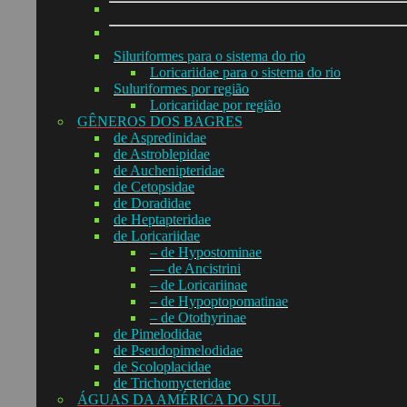
Siluriformes para o sistema do rio
Loricariidae para o sistema do rio
Suluriformes por região
Loricariidae por região
GÊNEROS DOS BAGRES
de Aspredinidae
de Astroblepidae
de Auchenipteridae
de Cetopsidae
de Doradidae
de Heptapteridae
de Loricariidae
– de Hypostominae
— de Ancistrini
– de Loricariinae
– de Hypoptopomatinae
– de Otothyrinae
de Pimelodidae
de Pseudopimelodidae
de Scoloplacidae
de Trichomycteridae
ÁGUAS DA AMÉRICA DO SUL