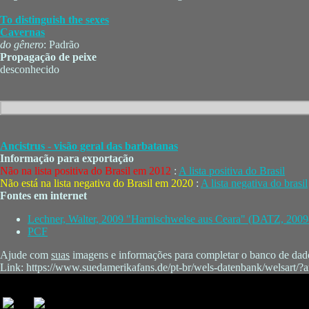
To distinguish the sexes
Cavernas
do gênero
: Padrão
Propagação de peixe
desconhecido
Ancistrus - visão geral das barbatanas
Informação para exportação
Não na lista positiva do Brasil em 2012
:
A lista positiva do Brasil
Não está na lista negativa do Brasil em 2020
:
A lista negativa do brasil
Fontes em internet
Lechner, Walter, 2009 "Harnischwelse aus Ceara" (DATZ, 2009
PCF
Ajude com
suas
imagens e informações para completar o banco de dado
Link: https://www.suedamerikafans.de/pt-br/wels-datenbank/welsart/?