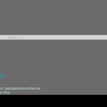
-01)
s: database(at)welsfans.de
art=854