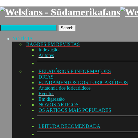
Search
NOTÍCIA
BAGRES EM REVISTAS
Indexação
Autores
RELATÓRIOS E INFORMAÇÕES
DICAS
FUNDAMENTOS DOS LORICARIÍDEOS
Anatomia dos loricariídeos
Eventos
Em digressão
NOVOS ARTIGOS
OS ARTIGOS MAIS POPULARES
LEITURA RECOMENDADA