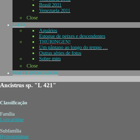
Brasil 2011
Venezuela 2011
Close
L-KO
Aquários
Estoque de peixes e descendentes
THÜRINGEN!
Um pântano ao longo do tempo …
Outras séries de fotos
Sobre mim
Close
POSTE INDICADOR
Ancistrus sp. "L 421"
Classificação
Família
Loricariidae
Subfamília
Hypostominae