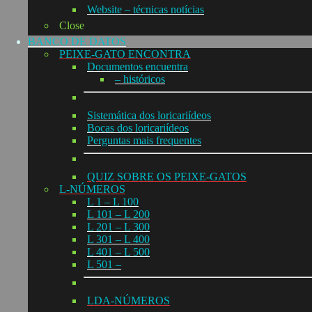
Website – técnicas notícias
Close
BANCO DE DATOS
PEIXE-GATO ENCONTRA
Documentos encuentra
– históricos
Sistemática dos loricariídeos
Bocas dos loricariídeos
Perguntas mais frequentes
QUIZ SOBRE OS PEIXE-GATOS
L-NÚMEROS
L 1 – L 100
L 101 – L 200
L 201 – L 300
L 301 – L 400
L 401 – L 500
L 501 –
LDA-NÚMEROS