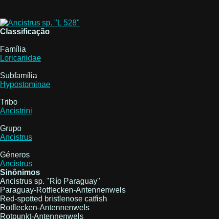
Classificação
Família
Loricariidae
Subfamília
Hypostominae
Tribo
Ancistrini
Grupo
Ancistrus
Géneros
Ancistrus
Sinônimos
Ancistrus sp. "Río Paraguay"
Paraguay-Rotflecken-Antennenwels
Red-spotted bristlenose catfish
Rotflecken-Antennenwels
Rotpunkt-Antennenwels