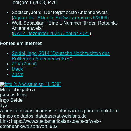
edição: 1 (2008) P.76
Sabisch, Jörn: "Der rotgefleckte Antennenwels"
(
Aquaristik - Aktuelle Süßwasserpraxis 6/2008
)
Wolf, Sebastian: "Eine L-Nummer für den Rotpunkt-
Antennenwels"
(
DATZ Dezember 2024 / Januar 2025
)
Fontes em internet
Seidel, Ingo, 2014 "Deutsche Nachzuchten des
Rotflecken-Antennenwelses"
ZFV (Zucht)
Mack
Zucht
Muito obrigado a
para as fotos
Ingo Seidel
1, 2
Ajude com
suas
imagens e informações para completar o
banco de dados: database(at)welsfans.de
Link: https://www.suedamerikafans.de/pt-br/wels-
datenbank/welsart/?art=632