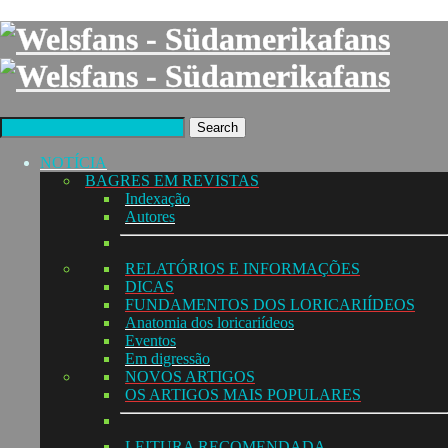
Search
NOTÍCIA
BAGRES EM REVISTAS
Indexação
Autores
RELATÓRIOS E INFORMAÇÕES
DICAS
FUNDAMENTOS DOS LORICARIÍDEOS
Anatomia dos loricariídeos
Eventos
Em digressão
NOVOS ARTIGOS
OS ARTIGOS MAIS POPULARES
LEITURA RECOMENDADA