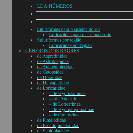
LDA-NÚMEROS
Siluriformes para o sistema do rio
Loricariidae para o sistema do rio
Suluriformes por região
Loricariidae por região
GÊNEROS DOS BAGRES
de Aspredinidae
de Astroblepidae
de Auchenipteridae
de Cetopsidae
de Doradidae
de Heptapteridae
de Loricariidae
– de Hypostominae
— de Ancistrini
– de Loricariinae
– de Hypoptopomatinae
– de Otothyrinae
de Pimelodidae
de Pseudopimelodidae
de Scoloplacidae