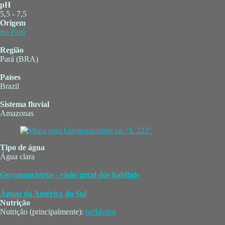
pH
5,5 - 7,5
Origem
rio Parú
Região
Pará (BRA)
Países
Brazil
Sistema fluvial
Amazonas
Tipo de água
Água clara
Guyanancistrus - visão geral dos habitats
Águas da América do Sul
Nutrição
Nutrição (principalmente):
herbívoro