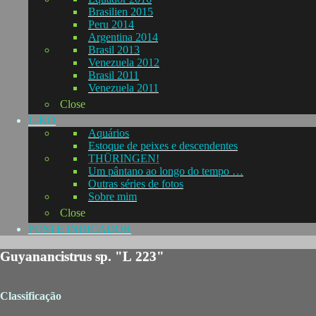
Brasilien 2015
Peru 2014
Argentina 2014
Brasil 2013
Venezuela 2012
Brasil 2011
Venezuela 2011
Close
L-KO
Aquários
Estoque de peixes e descendentes
THÜRINGEN!
Um pântano ao longo do tempo …
Outras séries de fotos
Sobre mim
Close
POSTE INDICADOR
Guyanancistrus sp. "L 223"
Classificação