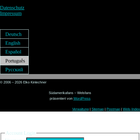
Datenschutz
Impressum
Deutsch
English
Español
Português
Русский
© 2006 – 2026 Elko Kinlechner
Südamerikafans – Welsfans
präsentiert von
WordPress
Verwaltung
|
Sitemap
|
Postmap
|
Wels-Index
Sign in to your account
Account Login