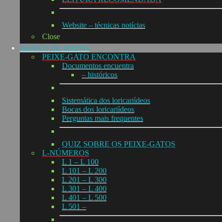
Website – técnicas notícias
Close
BANCO DE DATOS
PEIXE-GATO ENCONTRA
Documentos encuentra
– históricos
Sistemática dos loricariídeos
Bocas dos loricariídeos
Perguntas mais frequentes
QUIZ SOBRE OS PEIXE-GATOS
L-NÚMEROS
L 1 – L 100
L 101 – L 200
L 201 – L 300
L 301 – L 400
L 401 – L 500
L 501 –