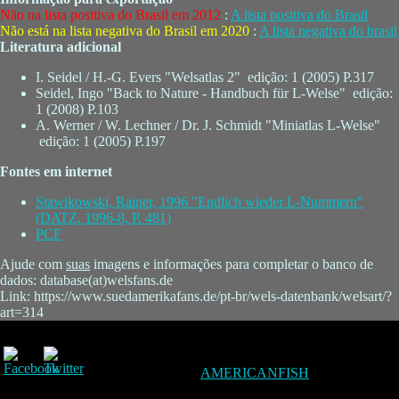
Não na lista positiva do Brasil em 2012
:
A lista positiva do Brasil
Não está na lista negativa do Brasil em 2020
:
A lista negativa do brasil
Literatura adicional
I. Seidel / H.-G. Evers "Welsatlas 2" edição: 1 (2005) P.317
Seidel, Ingo "Back to Nature - Handbuch für L-Welse" edição:
1 (2008) P.103
A. Werner / W. Lechner / Dr. J. Schmidt "Miniatlas L-Welse"
edição: 1 (2005) P.197
Fontes em internet
Stawikowski, Rainer, 1996 "Endlich wieder L-Nummern"
(DATZ, 1996-8, P. 481)
PCF
Ajude com
suas
imagens e informações para completar o banco de
dados: database(at)welsfans.de
Link: https://www.suedamerikafans.de/pt-br/wels-datenbank/welsart/?
art=314
AMERICANFISH