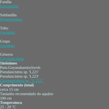
Família
Loricariidae
Subfamília
Hypostominae
Tribo
Ancistrini
Grupo
Ancistrus
Géneros
Guyanancistrus
Sinônimos
Paru-Guyanaharnischwels
Pseudancistrus sp. 'L221'
Pseudancistrus sp. 'L223'
Guyanancistrus
sp.
"L 221"
Comprimento (total)
cerca 15 cm
Tamanho recomendado do aquário
100 cm
Temperatura
25 - 29 °C