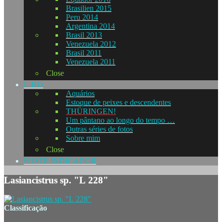
Brasilien 2015
Peru 2014
Argentina 2014
Brasil 2013
Venezuela 2012
Brasil 2011
Venezuela 2011
Close
L-KO
Aquários
Estoque de peixes e descendentes
THÜRINGEN!
Um pântano ao longo do tempo …
Outras séries de fotos
Sobre mim
Close
POSTE INDICADOR
Lasiancistrus sp. "L 228"
Classificação