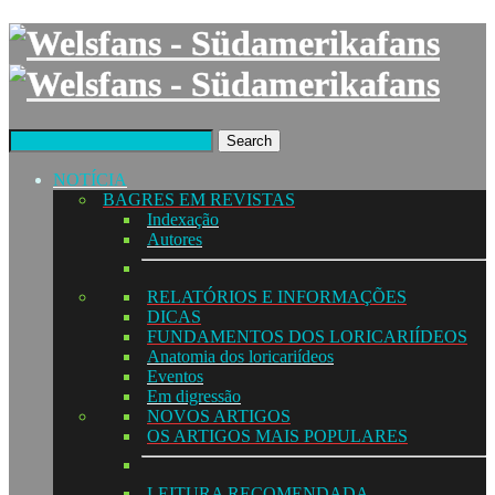
Search
NOTÍCIA
BAGRES EM REVISTAS
Indexação
Autores
RELATÓRIOS E INFORMAÇÕES
DICAS
FUNDAMENTOS DOS LORICARIÍDEOS
Anatomia dos loricariídeos
Eventos
Em digressão
NOVOS ARTIGOS
OS ARTIGOS MAIS POPULARES
LEITURA RECOMENDADA