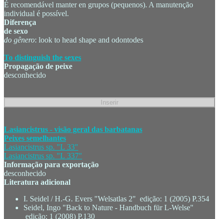
É recomendável manter en grupos (pequenos). A manutenção
individual é possível.
Diferença
de sexo
do gênero
: look to head shape and odontodes
To distinguish the sexes
Propagação de peixe
desconhecido
Lasiancistrus - visão geral das barbatanas
Peixes semelhantes
Lasiancistrus sp. "L 33"
Lasiancistrus sp. "L 337"
Informação para exportação
desconhecido
Literatura adicional
I. Seidel / H.-G. Evers "Welsatlas 2" edição: 1 (2005) P.354
Seidel, Ingo "Back to Nature - Handbuch für L-Welse"
edição: 1 (2008) P.130