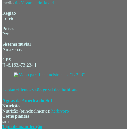
médio
río Yavarí = rio Javari
Região
Loreto
Países
Peru
Sistema fluvial
Amazonas
GPS
˜[ -6.163,-73.234 ]
Lasiancistrus - visão geral dos habitats
Águas da América do Sul
Nutrição
Nutrição (principalmente):
herbívoro
Come plantas
sim
Tipo de manutenção