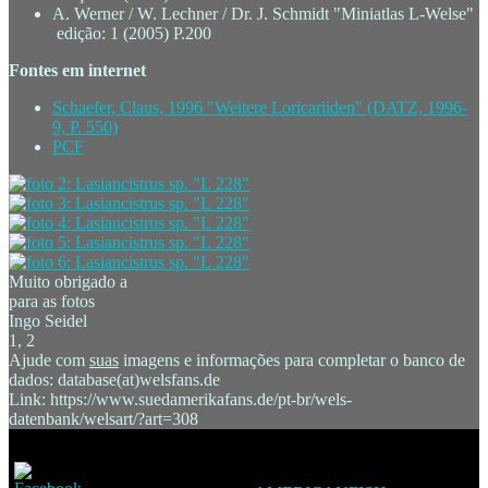
A. Werner / W. Lechner / Dr. J. Schmidt "Miniatlas L-Welse"
edição: 1 (2005) P.200
Fontes em internet
Schaefer, Claus, 1996 "Weitere Loricariiden" (DATZ, 1996-
9, P. 550)
PCF
Muito obrigado a
para as fotos
Ingo Seidel
1, 2
Ajude com
suas
imagens e informações para completar o banco de
dados: database(at)welsfans.de
Link: https://www.suedamerikafans.de/pt-br/wels-
datenbank/welsart/?art=308