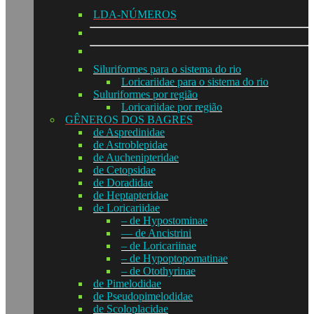
LDA-NÚMEROS
Siluriformes para o sistema do rio
Loricariidae para o sistema do rio
Suluriformes por região
Loricariidae por região
GÊNEROS DOS BAGRES
de Aspredinidae
de Astroblepidae
de Auchenipteridae
de Cetopsidae
de Doradidae
de Heptapteridae
de Loricariidae
– de Hypostominae
— de Ancistrini
– de Loricariinae
– de Hypoptopomatinae
– de Otothyrinae
de Pimelodidae
de Pseudopimelodidae
de Scoloplacidae