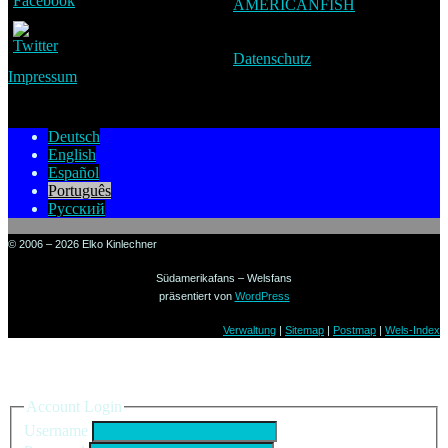
AMERICANFISH
Datenschutz
Impressum
Deutsch
English
Español
Português
Русский
© 2006 – 2026 Elko Kinlechner
Südamerikafans – Welsfans
präsentiert von
WordPress
Verwaltung
|
Sitemap
|
Postmap
|
Wels-Index
Sign in to your account
Account Login
Username