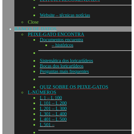
Website – técnicas notícias
Close
BANCO DE DATOS
PEIXE-GATO ENCONTRA
Documentos encuentra
– históricos
Sistemática dos loricariídeos
Bocas dos loricariídeos
Perguntas mais frequentes
QUIZ SOBRE OS PEIXE-GATOS
L-NÚMEROS
L 1 – L 100
L 101 – L 200
L 201 – L 300
L 301 – L 400
L 401 – L 500
L 501 –