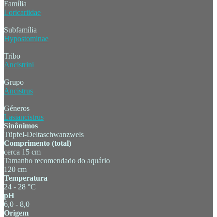
Família
Loricariidae
Subfamília
Hypostominae
Tribo
Ancistrini
Grupo
Ancistrus
Géneros
Lasiancistrus
Sinônimos
Tüpfel-Deltaschwanzwels
Comprimento (total)
cerca 15 cm
Tamanho recomendado do aquário
120 cm
Temperatura
24 - 28 °C
pH
6,0 - 8,0
Origem