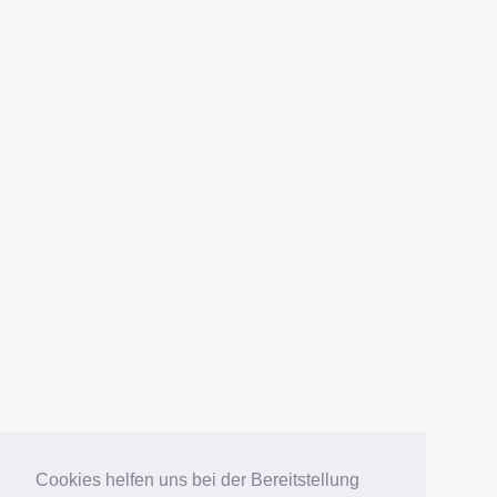
Link: https://www.suedamerikafans.de/pt-br/wels-
datenbank/welsart/?art=2468
AMERICANFISH
Datenschutz
Impressum
Deutsch
English
Español
Português
Русский
Cookies helfen uns bei der Bereitstellung