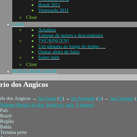
Brasil 2011
Venezuela 2011
Close
L-KO
Aquários
Estoque de peixes e descendentes
THÜRINGEN!
Um pântano ao longo do tempo …
Outras séries de fotos
Sobre mim
Close
POSTE INDICADOR
río dos Angicos
río dos Angicos →
rio Guará
(
⪪
) →
rio Arrojado
(
⪪
) →
rio Corrente
(
Sistema fluvial: río dos Angicos ( máx. 5 passos)
País
Brazil
Região
Bahia
Termina perto