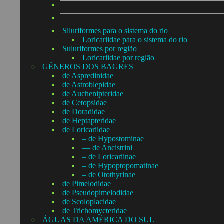
Siluriformes para o sistema do rio
Loricariidae para o sistema do rio
Suluriformes por região
Loricariidae por região
GÊNEROS DOS BAGRES
de Aspredinidae
de Astroblepidae
de Auchenipteridae
de Cetopsidae
de Doradidae
de Heptapteridae
de Loricariidae
– de Hypostominae
— de Ancistrini
– de Loricariinae
– de Hypoptopomatinae
– de Otothyrinae
de Pimelodidae
de Pseudopimelodidae
de Scoloplacidae
de Trichomycteridae
ÁGUAS DA AMÉRICA DO SUL