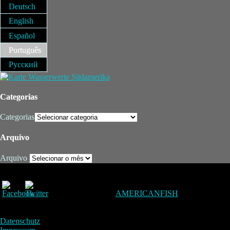
Deutsch
English
Español
Português
Русский
Categorias
Categorias
Arquivo
Arquivo
AMERICANFISH
Datenschutz