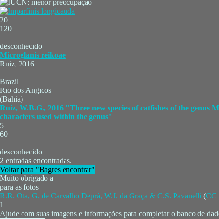
20
120
desconhecido
Microglanis reikoae
Ruiz, 2016
Brazil
Rio dos Angicos
(Bahia)
Ruiz, W.B.G., 2016 "Three new species of catfishes of the genus M
characters used within the genus"
5
60
desconhecido
2 entradas encontradas.
Voltar para "Bagres encontrar"
Muito obrigado a
para as fotos
R.R. Ota, G. de Carvalho Deprá, W.J. da Graça & C.S. Pavanelli
(
CC 
1
Ajude com
suas
imagens e informações para completar o banco de dado