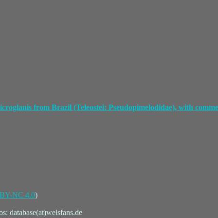
icroglanis from Brazil (Teleostei: Pseudopimelodidae), with comme
BY-NC 4.0
)
s: database(at)welsfans.de