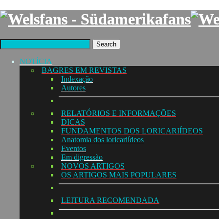
Search
NOTÍCIA
BAGRES EM REVISTAS
Indexação
Autores
RELATÓRIOS E INFORMAÇÕES
DICAS
FUNDAMENTOS DOS LORICARIÍDEOS
Anatomia dos loricariídeos
Eventos
Em digressão
NOVOS ARTIGOS
OS ARTIGOS MAIS POPULARES
LEITURA RECOMENDADA