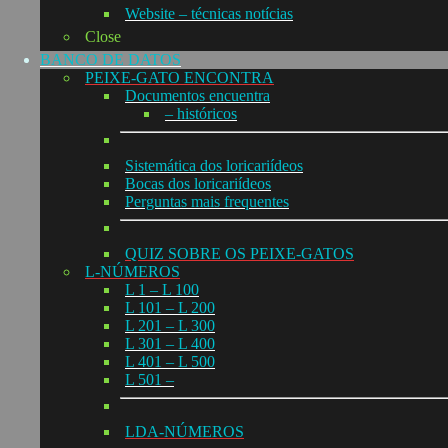
Website – técnicas notícias
Close
BANCO DE DATOS
PEIXE-GATO ENCONTRA
Documentos encuentra
– históricos
Sistemática dos loricariídeos
Bocas dos loricariídeos
Perguntas mais frequentes
QUIZ SOBRE OS PEIXE-GATOS
L-NÚMEROS
L 1 – L 100
L 101 – L 200
L 201 – L 300
L 301 – L 400
L 401 – L 500
L 501 –
LDA-NÚMEROS