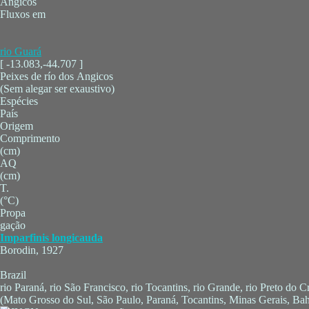
Angicos
Fluxos em
rio Guará
[ -13.083,-44.707 ]
Peixes de río dos Angicos
(Sem alegar ser exaustivo)
Espécies
País
Origem
Comprimento
(cm)
AQ
(cm)
T.
(°C)
Propa
gação
Imparfinis longicauda
Borodin, 1927
Brazil
rio Paraná, rio São Francisco, rio Tocantins, rio Grande, rio Preto do
(Mato Grosso do Sul, São Paulo, Paraná, Tocantins, Minas Gerais, Bah