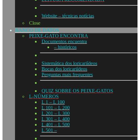
Website – técnicas notícias
Close
BANCO DE DATOS
PEIXE-GATO ENCONTRA
Documentos encuentra
– históricos
Sistemática dos loricariídeos
Bocas dos loricariídeos
Perguntas mais frequentes
QUIZ SOBRE OS PEIXE-GATOS
L-NÚMEROS
L 1 – L 100
L 101 – L 200
L 201 – L 300
L 301 – L 400
L 401 – L 500
L 501 –