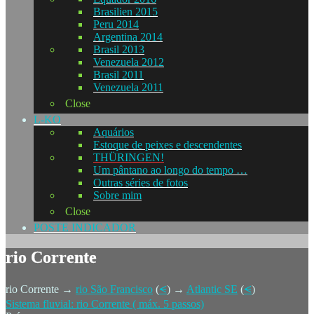
Brasilien 2015
Peru 2014
Argentina 2014
Brasil 2013
Venezuela 2012
Brasil 2011
Venezuela 2011
Close
L-KO
Aquários
Estoque de peixes e descendentes
THÜRINGEN!
Um pântano ao longo do tempo …
Outras séries de fotos
Sobre mim
Close
POSTE INDICADOR
rio Corrente
rio Corrente →
rio São Francisco
(
⪪
) →
Atlantic SE
(
⪪
)
Sistema fluvial: rio Corrente ( máx. 5 passos)