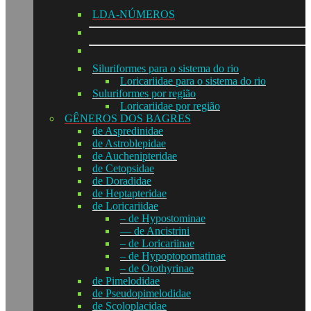
LDA-NÚMEROS
Siluriformes para o sistema do rio
Loricariidae para o sistema do rio
Suluriformes por região
Loricariidae por região
GÊNEROS DOS BAGRES
de Aspredinidae
de Astroblepidae
de Auchenipteridae
de Cetopsidae
de Doradidae
de Heptapteridae
de Loricariidae
– de Hypostominae
— de Ancistrini
– de Loricariinae
– de Hypoptopomatinae
– de Otothyrinae
de Pimelodidae
de Pseudopimelodidae
de Scoloplacidae