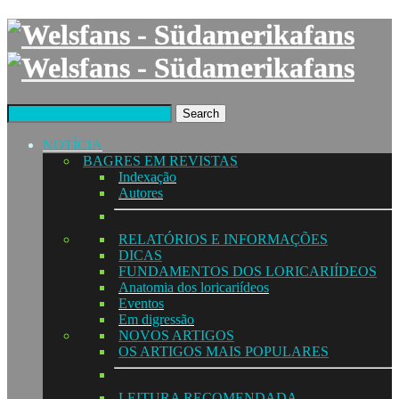
Search
NOTÍCIA
BAGRES EM REVISTAS
Indexação
Autores
RELATÓRIOS E INFORMAÇÕES
DICAS
FUNDAMENTOS DOS LORICARIÍDEOS
Anatomia dos loricariídeos
Eventos
Em digressão
NOVOS ARTIGOS
OS ARTIGOS MAIS POPULARES
LEITURA RECOMENDADA