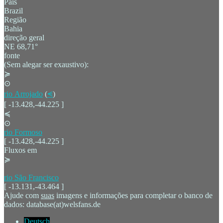
País
Brazil
Região
Bahia
direção geral
NE 68,71°
fonte
(Sem alegar ser exaustivo):
≽
⊙
rio Arrojado
(
⪪
)
[ -13.428,-44.225 ]
≼
⊙
rio Formoso
[ -13.428,-44.225 ]
Fluxos em
≽
rio São Francisco
[ -13.131,-43.464 ]
Ajude com
suas
imagens e informações para completar o banco de
dados: database(at)welsfans.de
Deutsch